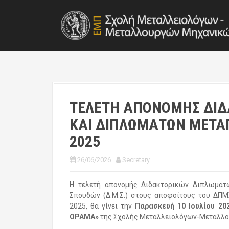
S
k
i
p
t
o
c
o
n
t
ΤΕΛΕΤΗ ΑΠΟΝΟΜΗΣ ΔΙΔ
e
ΚΑΙ ΔΙΠΛΩΜΑΤΩΝ ΜΕΤΑ
n
t
2025
26/06/2026
Secretary
Η τελετή απονομής Διδακτορικών Διπλωμά
Σπουδών (Δ.Μ.Σ.) στους αποφοίτους του ΔΠΜ
2025, θα γίνει την
Παρασκευή 10 Ιουλίου 20
ΟΡΑΜΑ»
της Σχολής Μεταλλειολόγων-Μεταλλο