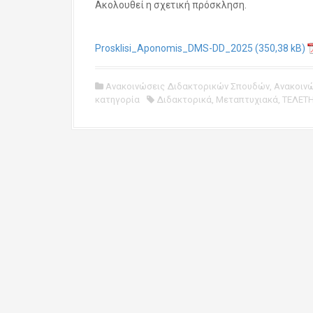
Ακολουθεί η σχετική πρόσκληση.
Prosklisi_Aponomis_DMS-DD_2025
Ανακοινώσεις Διδακτορικών Σπουδών
,
Ανακοιν
κατηγορία
Διδακτορικά
,
Μεταπτυχιακά
,
ΤΕΛΕΤ
P
o
s
t
n
a