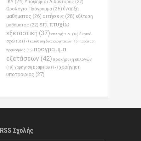
ΙΚΥ
(24)
Υποψήφιοι Διδάκτορες
(22)
έναρξη
Ωρολόγιο Πρόγραμμα
(25)
μαθήματος
(26)
αιτήσεις
(28)
εξέταση
επί πτυχίω
μαθήματος
(22)
εξεταστική
(37)
επιλογή Υ.Δ.
(16)
θερινό
σχολείο
(17)
παράταση
κατάθεση δικαιολογητικών
(15)
προγραμμα
προθεσμίας
(16)
εξετάσεων
(42)
προκήρυξη εκλογών
χορήγηση
(19)
χορήγηση Βραβείου
(17)
υποτροφίας
(27)
RSS Σχολής