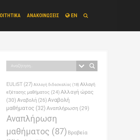
ΟΙΤΗΤΙΚΑ
ΑΝΑΚΟΙΝΩΣΕΙΣ
EN
EULiST
(27)
Αλλαγή
Αλλαγή διδασκαλίας
(18)
Αλλαγή ώρας
εξέτασης μαθήματος
(24)
Αναβολή
(30)
Αναβολή
(26)
μαθήματος
(32)
Αναπλήρωση
(29)
Αναπλήρωση
μαθήματος
(87)
Βραβεία