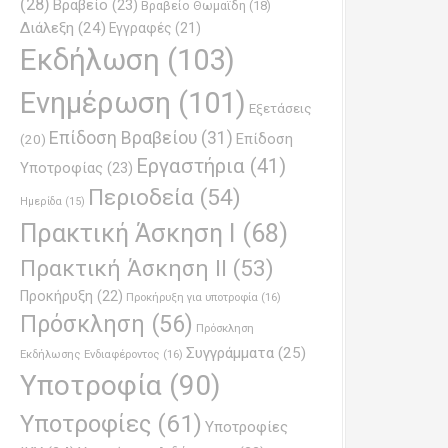
(28)
Βραβείο
(23)
Βραβείο Θωμαϊδη
(18)
Διάλεξη
(24)
Εγγραφές
(21)
Εκδήλωση
(103)
Ενημέρωση
(101)
Εξετάσεις
Επίδοση Βραβείου
(31)
Επίδοση
(20)
Εργαστήρια
(41)
Υποτροφίας
(23)
Περιοδεία
(54)
Ημερίδα
(15)
Πρακτική Άσκηση Ι
(68)
Πρακτική Άσκηση ΙΙ
(53)
Προκήρυξη
(22)
Προκήρυξη για υποτροφία
(16)
Πρόσκληση
(56)
Πρόσκληση
Συγγράμματα
(25)
Εκδήλωσης Ενδιαφέροντος
(16)
Υποτροφία
(90)
Υποτροφίες
(61)
Υποτροφίες