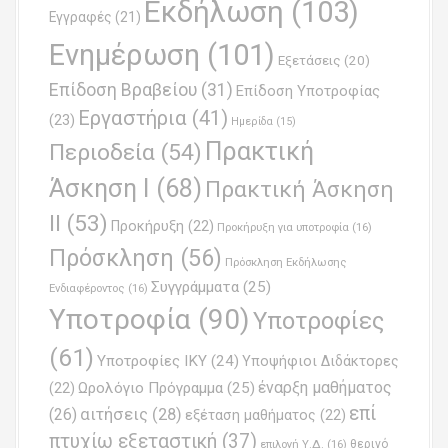
Εκδήλωση
(103)
Εγγραφές
(21)
i
Ενημέρωση
(101)
o
Εξετάσεις
(20)
Επίδοση Βραβείου
(31)
n
Επίδοση Υποτροφίας
Εργαστήρια
(41)
(23)
Ημερίδα
(15)
Πρακτική
Περιοδεία
(54)
Άσκηση Ι
(68)
Πρακτική Άσκηση
ΙΙ
(53)
Προκήρυξη
(22)
Προκήρυξη για υποτροφία
(16)
Πρόσκληση
(56)
Πρόσκληση Εκδήλωσης
Συγγράμματα
(25)
Ενδιαφέροντος
(16)
Υποτροφία
(90)
Υποτροφίες
(61)
Υποτροφίες ΙΚΥ
(24)
Υποψήφιοι Διδάκτορες
έναρξη μαθήματος
Ωρολόγιο Πρόγραμμα
(25)
(22)
επί
(26)
αιτήσεις
(28)
εξέταση μαθήματος
(22)
πτυχίω εξεταστική
(37)
επιλογή Υ.Δ.
(16)
θερινό