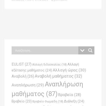
P
o
s
t
n
EULiST
(27)
Αλλαγή
a
Αλλαγή διδασκαλίας
(18)
Αλλαγή ώρας
(30)
εξέτασης μαθήματος
(24)
v
Αναβολή μαθήματος
(32)
Αναβολή
(26)
i
Αναπλήρωση
Αναπλήρωση
(29)
g
μαθήματος
(87)
Βραβεία
(28)
a
Βραβείο
(23)
Διάλεξη
(24)
Βραβείο Θωμαϊδη
(18)
t