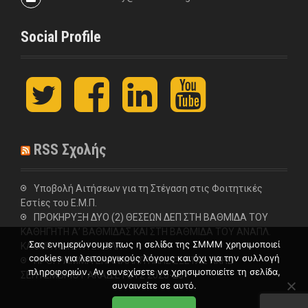
Social Profile
t
F
L
y
w
a
i
o
i
c
n
u
t
e
k
t
t
b
e
u
RSS Σχολής
e
o
d
b
r
o
I
e
k
n
Υποβολή Αιτήσεων για τη Στέγαση στις Φοιτητικές
Εστίες του Ε.Μ.Π.
ΠΡΟΚΗΡΥΞΗ ΔΥΟ (2) ΘΕΣΕΩΝ ΔΕΠ ΣΤΗ ΒΑΘΜΙΔΑ ΤΟΥ
ΚΑΘΗΓΗΤΗ Α’ ΒΑΘΜΙΔΑΣ ΚΑΙ ΣΤΗ ΒΑΘΜΙΔΑ ΤΟΥ ΑΝΑΠΛ.
Σας ενημερώνουμε πως η σελίδα της ΣΜΜΜ χρησιμοποιεί
ΚΑΘΗΓΗΤΗ ΣΤΗ ΣΧΟΛΗ
cookies για λειτουργικούς λόγους και όχι για την συλλογή
ΠΡΟΓΡΑΜΜΑ ΕΠΑΝΑΛΗΠΤΙΚΗΣ ΕΞΕΤΑΣΤΙΚΗΣ
πληροφοριών. Αν συνεχίσετε να χρησιμοποιείτε τη σελίδα,
ΣΕΠΤΕΜΒΡΙΟΥ ΑΚΑΔ.ΕΤΟΥΣ 2025-26
συναινείτε σε αυτό.