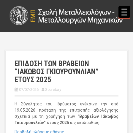
S
k
i
p
t
o
c
o
n
t
ΕΠΙΔΟΣΗ ΤΩΝ ΒΡΑΒΕΙΩΝ
e
“ΙΑΚΩΒΟΣ ΓΚΙΟΥΡΟΥΝΛΙΑΝ”
n
t
ΕΤΟΥΣ 2025
07/07/2026
Secretary
Η Σύγκλητος του Ιδρύματος ενέκρινε την από
19.05.2026 πρόταση της επιτροπής αξιολόγησης
σχετικά με τη χορήγηση των
“Βραβείων Ιάκωβος
Γκιουρουνλιάν” έτους 2025
ως ακολούθως:
Προβολή πλήρους οθόνης