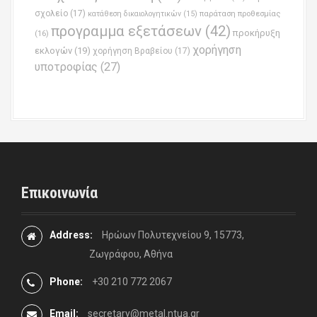
σχολείο
(17)
παράταση προθεσμίας
κατάθεση δικαιολογητικών
(15)
προγραμμα εξετάσεων
(42)
προκήρυξη
(16)
χορήγηση
εκλογών
(19)
χορήγηση Βραβείου
(17)
υποτροφίας
(27)
Επικοινωνία
Address:
Ηρώων Πολυτεχνείου 9, 15773,
Ζωγράφου, Αθήνα
Phone:
+30 210 772 2067
Email:
secretary@metal.ntua.gr