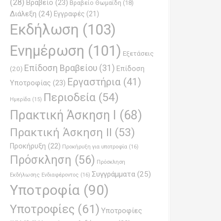
(28)
Βραβείο
(23)
Βραβείο Θωμαϊδη
(18)
Διάλεξη
(24)
Εγγραφές
(21)
Εκδήλωση
(103)
Ενημέρωση
(101)
Εξετάσεις
Επίδοση Βραβείου
(31)
Επίδοση
(20)
Εργαστήρια
(41)
Υποτροφίας
(23)
Περιοδεία
(54)
Ημερίδα
(15)
Πρακτική Άσκηση Ι
(68)
Πρακτική Άσκηση ΙΙ
(53)
Προκήρυξη
(22)
Προκήρυξη για υποτροφία
(16)
Πρόσκληση
(56)
Πρόσκληση
Συγγράμματα
(25)
Εκδήλωσης Ενδιαφέροντος
(16)
Υποτροφία
(90)
Υποτροφίες
(61)
Υποτροφίες