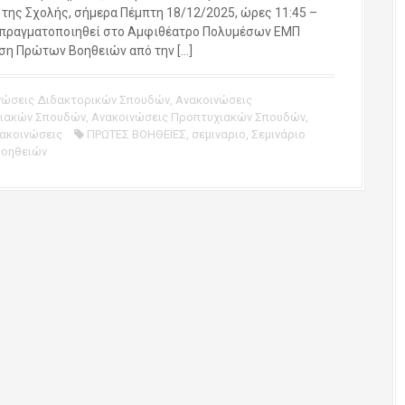
 της Σχολής, σήμερα Πέμπτη 18/12/2025, ώρες 11:45 –
α πραγματοποιηθεί στο Αμφιθέατρο Πολυμέσων ΕΜΠ
ση Πρώτων Βοηθειών από την […]
νώσεις Διδακτορικών Σπουδών
,
Ανακοινώσεις
ιακών Σπουδών
,
Ανακοινώσεις Προπτυχιακών Σπουδών
,
νακοινώσεις
ΠΡΩΤΕΣ ΒΟΗΘΕΙΕΣ
,
σεμιναριο
,
Σεμινάριο
οηθειών