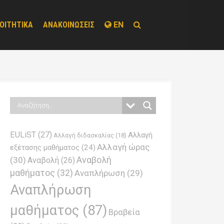
ΟΙΤΗΤΙΚΑ
ΑΝΑΚΟΙΝΩΣΕΙΣ
EN
EULiST
(27)
Αλλαγή
Αλλαγή διδασκαλίας
(18)
Αλλαγή ώρας
εξέτασης μαθήματος
(24)
Αναβολή
(30)
Αναβολή
(26)
μαθήματος
(32)
Αναπλήρωση
(29)
Αναπλήρωση
μαθήματος
(87)
Βραβεία