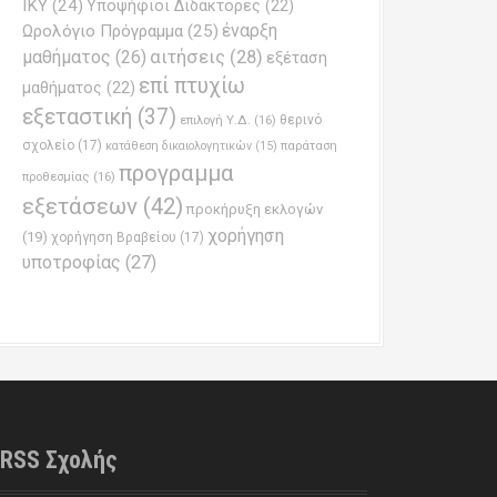
ΙΚΥ
(24)
Υποψήφιοι Διδάκτορες
(22)
έναρξη
Ωρολόγιο Πρόγραμμα
(25)
μαθήματος
(26)
αιτήσεις
(28)
εξέταση
επί πτυχίω
μαθήματος
(22)
εξεταστική
(37)
επιλογή Υ.Δ.
(16)
θερινό
σχολείο
(17)
παράταση
κατάθεση δικαιολογητικών
(15)
προγραμμα
προθεσμίας
(16)
εξετάσεων
(42)
προκήρυξη εκλογών
χορήγηση
(19)
χορήγηση Βραβείου
(17)
υποτροφίας
(27)
RSS Σχολής