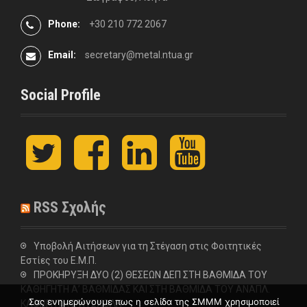
Phone:
+30 210 772 2067
Email:
secretary@metal.ntua.gr
Social Profile
t
F
L
y
w
a
i
o
i
c
n
u
t
e
k
t
t
b
e
u
RSS Σχολής
e
o
d
b
r
o
I
e
k
n
Υποβολή Αιτήσεων για τη Στέγαση στις Φοιτητικές
Εστίες του Ε.Μ.Π.
ΠΡΟΚΗΡΥΞΗ ΔΥΟ (2) ΘΕΣΕΩΝ ΔΕΠ ΣΤΗ ΒΑΘΜΙΔΑ ΤΟΥ
ΚΑΘΗΓΗΤΗ Α’ ΒΑΘΜΙΔΑΣ ΚΑΙ ΣΤΗ ΒΑΘΜΙΔΑ ΤΟΥ ΑΝΑΠΛ.
Σας ενημερώνουμε πως η σελίδα της ΣΜΜΜ χρησιμοποιεί
ΚΑΘΗΓΗΤΗ ΣΤΗ ΣΧΟΛΗ