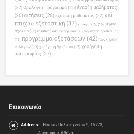
έναρξη μαθήματος
Ωρολόγιο Πρόγραμμα
(25)
(22)
επί
(26)
αιτήσεις
(28)
εξέταση μαθήματος
(22)
πτυχίω εξεταστική
(37)
επιλογή Υ.Δ.
(16)
θερινό
σχολείο
(17)
παράταση προθεσμίας
κατάθεση δικαιολογητικών
(15)
προγραμμα εξετάσεων
(42)
προκήρυξη
(16)
χορήγηση
εκλογών
(19)
χορήγηση Βραβείου
(17)
υποτροφίας
(27)
Επικοινωνία
Address:
Ηρώων Πολυτεχνείου 9, 15773,
Ζωγράφου, Αθήνα