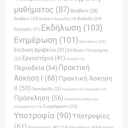
μαθήματος
(87)
Βραβεία
(28)
Βραβείο
(23)
Διάλεξη
(24)
Βραβείο Θωμαϊδη
(18)
Εκδήλωση
(103)
Εγγραφές
(21)
Ενημέρωση
(101)
Εξετάσεις
(20)
Επίδοση Βραβείου
(31)
Επίδοση Υποτροφίας
Εργαστήρια
(41)
(23)
Ημερίδα
(15)
Πρακτική
Περιοδεία
(54)
Άσκηση Ι
(68)
Πρακτική Άσκηση
ΙΙ
(53)
Προκήρυξη
(22)
Προκήρυξη για υποτροφία
(16)
Πρόσκληση
(56)
Πρόσκληση Εκδήλωσης
Συγγράμματα
(25)
Ενδιαφέροντος
(16)
Υποτροφία
(90)
Υποτροφίες
(61)
Υποτροφίες ΙΚΥ
(24)
Υποψήφιοι Διδάκτορες