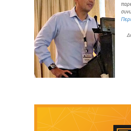
παρ
συν
Περι
Δ