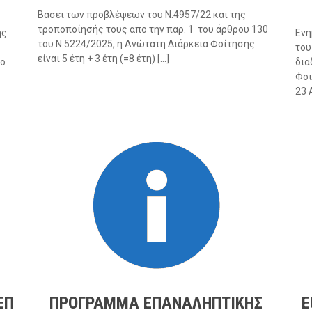
Βάσει των προβλέψεων του Ν.4957/22 και της
τροποποίησής τους απο την παρ. 1 του άρθρου 130
ης
Ενη
του Ν.5224/2025, η Ανώτατη Διάρκεια Φοίτησης
του
είναι 5 έτη + 3 έτη (=8 έτη) […]
το
δια
Φοι
23 
ΕΠ
ΠΡΟΓΡΑΜΜΑ ΕΠΑΝΑΛΗΠΤΙΚΗΣ
E