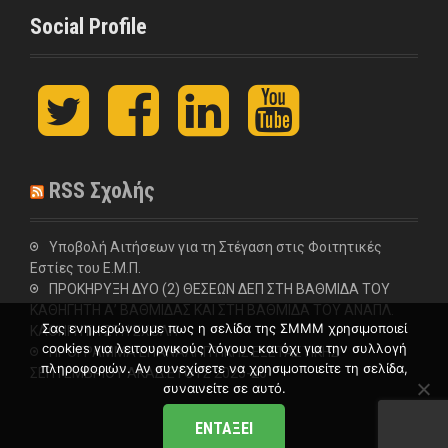
Social Profile
t
F
L
y
w
a
i
o
i
c
n
u
t
e
k
t
t
b
e
u
RSS Σχολής
e
o
d
b
r
o
I
e
k
n
Υποβολή Αιτήσεων για τη Στέγαση στις Φοιτητικές
Εστίες του Ε.Μ.Π.
ΠΡΟΚΗΡΥΞΗ ΔΥΟ (2) ΘΕΣΕΩΝ ΔΕΠ ΣΤΗ ΒΑΘΜΙΔΑ ΤΟΥ
ΚΑΘΗΓΗΤΗ Α’ ΒΑΘΜΙΔΑΣ ΚΑΙ ΣΤΗ ΒΑΘΜΙΔΑ ΤΟΥ ΑΝΑΠΛ.
Σας ενημερώνουμε πως η σελίδα της ΣΜΜΜ χρησιμοποιεί
ΚΑΘΗΓΗΤΗ ΣΤΗ ΣΧΟΛΗ
cookies για λειτουργικούς λόγους και όχι για την συλλογή
ΠΡΟΓΡΑΜΜΑ ΕΠΑΝΑΛΗΠΤΙΚΗΣ ΕΞΕΤΑΣΤΙΚΗΣ
πληροφοριών. Αν συνεχίσετε να χρησιμοποιείτε τη σελίδα,
ΣΕΠΤΕΜΒΡΙΟΥ ΑΚΑΔ.ΕΤΟΥΣ 2025-26
συναινείτε σε αυτό.
ΕΝΤΆΞΕΙ