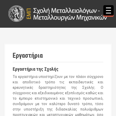
S
k
i
p
t
o
c
o
n
t
Εργαστήρια
e
n
t
Εργαστήρια της Σχολής
Τα εργαστήρια υποστηρίζουν με τον πλέον σύγχρονο
και αποδοτικό τρόπο τις εκπαιδευτικές και
ερευνητικές δραστηριότητες της Σχολής. Ο
σύγχρονος και εξειδικευμένος εξοπλισμός καθώς και
το έμπειρο επιστημονικό και τεχνικό προσωπικό,
συνδράμουν με τον καλύτερο δυνατό τρόπο, τόσο
στην υποστήριξη της διδασκαλίας πολυάριθμων
προπτυχιακών και μεταπτυχιακών μαθημάτων, όσο