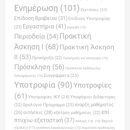
Ενημέρωση
(101)
Εξετάσεις
(20)
Επίδοση Βραβείου
(31)
Επίδοση Υποτροφίας
Εργαστήρια
(41)
(23)
Ημερίδα
(15)
Πρακτική
Περιοδεία
(54)
Άσκηση Ι
(68)
Πρακτική Άσκηση
ΙΙ
(53)
Προκήρυξη
(22)
Προκήρυξη για υποτροφία
(16)
Πρόσκληση
(56)
Πρόσκληση Εκδήλωσης
Συγγράμματα
(25)
Ενδιαφέροντος
(16)
Υποτροφία
(90)
Υποτροφίες
(61)
Υποτροφίες ΙΚΥ
(24)
Υποψήφιοι Διδάκτορες
έναρξη μαθήματος
Ωρολόγιο Πρόγραμμα
(25)
(22)
επί
(26)
αιτήσεις
(28)
εξέταση μαθήματος
(22)
πτυχίω εξεταστική
(37)
επιλογή Υ.Δ.
(16)
θερινό
σχολείο
(17)
παράταση προθεσμίας
κατάθεση δικαιολογητικών
(15)