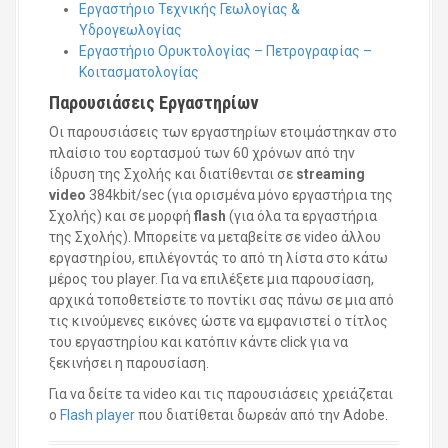
Εργαστήριο Τεχνικής Γεωλογίας &
Υδρογεωλογίας
Εργαστήριο Ορυκτολογίας – Πετρογραφίας –
Κοιτασματολογίας
Παρουσιάσεις Εργαστηρίων
Οι παρουσιάσεις των εργαστηρίων ετοιμάστηκαν στο
πλαίσιο του εορτασμού των 60 χρόνων από την
ίδρυση της Σχολής και διατίθενται σε
streaming
video
384kbit/sec (για ορισμένα μόνο εργαστήρια της
Σχολής) και σε μορφή
flash
(για όλα τα εργαστήρια
της Σχολής). Μπορείτε να μεταβείτε σε video άλλου
εργαστηρίου, επιλέγοντάς το από τη λίστα στο κάτω
μέρος του player. Για να επιλέξετε μια παρουσίαση,
αρχικά τοποθετείστε το ποντίκι σας πάνω σε μια από
τις κινούμενες εικόνες ώστε να εμφανιστεί ο τίτλος
του εργαστηρίου και κατόπιν κάντε click για να
ξεκινήσει η παρουσίαση.
Για να δείτε τα video και τις παρουσιάσεις χρειάζεται
ο
Flash player
που διατίθεται δωρεάν από την Adobe.