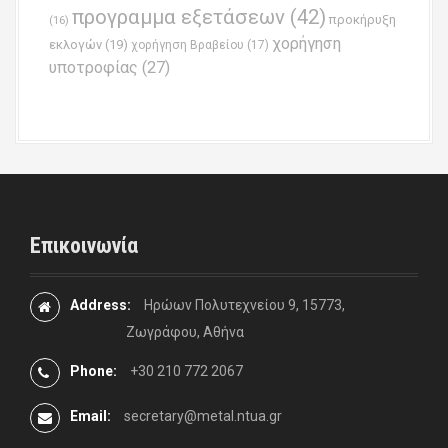
προγραμμα εξετάσεων
(42)
προκήρυξη
(16)
χορήγηση
εκλογών
(19)
χορήγηση Βραβείου
(17)
υποτροφίας
(27)
Επικοινωνία
Address:
Ηρώων Πολυτεχνείου 9, 15773,
Ζωγράφου, Αθήνα
Phone:
+30 210 772 2067
Email:
secretary@metal.ntua.gr