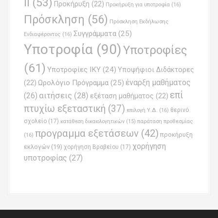
ΙΙ
(53)
Προκήρυξη
(22)
Προκήρυξη για υποτροφία
(16)
Πρόσκληση
(56)
Πρόσκληση Εκδήλωσης
Συγγράμματα
(25)
Ενδιαφέροντος
(16)
Υποτροφία
(90)
Υποτροφίες
(61)
Υποτροφίες ΙΚΥ
(24)
Υποψήφιοι Διδάκτορες
έναρξη μαθήματος
Ωρολόγιο Πρόγραμμα
(25)
(22)
επί
(26)
αιτήσεις
(28)
εξέταση μαθήματος
(22)
πτυχίω εξεταστική
(37)
επιλογή Υ.Δ.
(16)
θερινό
σχολείο
(17)
παράταση προθεσμίας
κατάθεση δικαιολογητικών
(15)
προγραμμα εξετάσεων
(42)
προκήρυξη
(16)
χορήγηση
εκλογών
(19)
χορήγηση Βραβείου
(17)
υποτροφίας
(27)