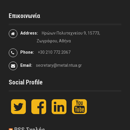
Επικοινωνία
Address:
Ηρώων Πολυτεχνείου 9, 15773,
Ζωγράφου, Αθήνα
Phone:
+30 210 772 2067
Email:
secretary@metal.ntua.gr
Social Profile
t
F
L
y
w
a
i
o
i
c
n
u
t
e
k
t
t
b
e
u
RSS Σχολής