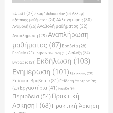
n
EULiST
(27)
Αλλαγή
a
Αλλαγή διδασκαλίας
(18)
Αλλαγή ώρας
(30)
εξέτασης μαθήματος
(24)
v
Αναβολή μαθήματος
(32)
Αναβολή
(26)
i
Αναπλήρωση
Αναπλήρωση
(29)
g
μαθήματος
(87)
Βραβεία
(28)
a
Βραβείο
(23)
Διάλεξη
(24)
Βραβείο Θωμαϊδη
(18)
t
Εκδήλωση
(103)
Εγγραφές
(21)
i
Ενημέρωση
(101)
o
Εξετάσεις
(20)
Επίδοση Βραβείου
(31)
n
Επίδοση Υποτροφίας
Εργαστήρια
(41)
(23)
Ημερίδα
(15)
Πρακτική
Περιοδεία
(54)
Άσκηση Ι
(68)
Πρακτική Άσκηση