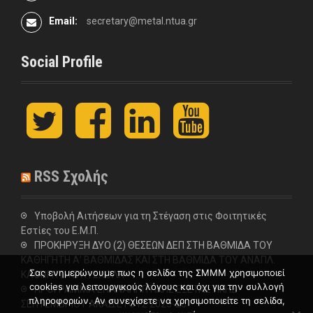
Email:
secretary@metal.ntua.gr
Social Profile
t
F
L
y
w
a
i
o
i
c
n
u
t
e
k
t
t
b
e
u
RSS Σχολής
e
o
d
b
r
o
I
e
k
n
Υποβολή Αιτήσεων για τη Στέγαση στις Φοιτητικές
Εστίες του Ε.Μ.Π.
ΠΡΟΚΗΡΥΞΗ ΔΥΟ (2) ΘΕΣΕΩΝ ΔΕΠ ΣΤΗ ΒΑΘΜΙΔΑ ΤΟΥ
ΚΑΘΗΓΗΤΗ Α’ ΒΑΘΜΙΔΑΣ ΚΑΙ ΣΤΗ ΒΑΘΜΙΔΑ ΤΟΥ ΑΝΑΠΛ.
Σας ενημερώνουμε πως η σελίδα της ΣΜΜΜ χρησιμοποιεί
ΚΑΘΗΓΗΤΗ ΣΤΗ ΣΧΟΛΗ
cookies για λειτουργικούς λόγους και όχι για την συλλογή
ΠΡΟΓΡΑΜΜΑ ΕΠΑΝΑΛΗΠΤΙΚΗΣ ΕΞΕΤΑΣΤΙΚΗΣ
πληροφοριών. Αν συνεχίσετε να χρησιμοποιείτε τη σελίδα,
ΣΕΠΤΕΜΒΡΙΟΥ ΑΚΑΔ.ΕΤΟΥΣ 2025-26