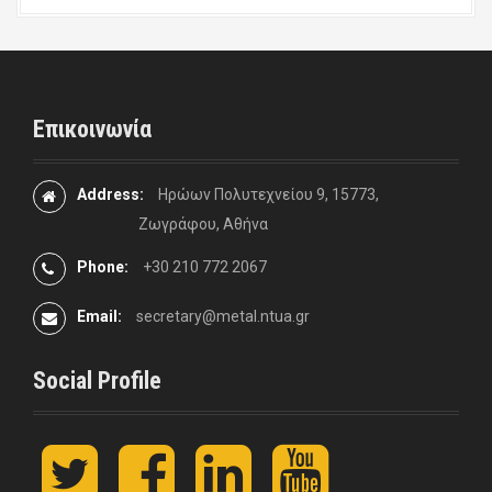
Επικοινωνία
Address:
Ηρώων Πολυτεχνείου 9, 15773,
Ζωγράφου, Αθήνα
Phone:
+30 210 772 2067
Email:
secretary@metal.ntua.gr
Social Profile
t
F
L
y
w
a
i
o