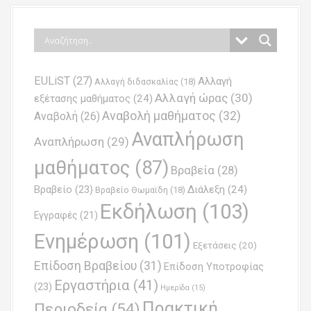
s
t
n
EULiST
(27)
Αλλαγή
a
Αλλαγή διδασκαλίας
(18)
Αλλαγή ώρας
(30)
εξέτασης μαθήματος
(24)
v
Αναβολή μαθήματος
(32)
Αναβολή
(26)
i
Αναπλήρωση
Αναπλήρωση
(29)
g
μαθήματος
(87)
Βραβεία
(28)
a
Βραβείο
(23)
Διάλεξη
(24)
Βραβείο Θωμαϊδη
(18)
t
Εκδήλωση
(103)
Εγγραφές
(21)
i
Ενημέρωση
(101)
o
Εξετάσεις
(20)
Επίδοση Βραβείου
(31)
n
Επίδοση Υποτροφίας
Εργαστήρια
(41)
(23)
Ημερίδα
(15)
Πρακτική
Περιοδεία
(54)