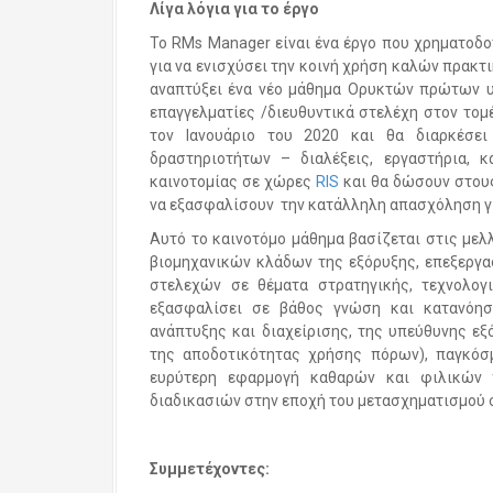
Λίγα λόγια για το έργο
Το RMs Manager είναι ένα έργο που χρηματοδο
για να ενισχύσει την κοινή χρήση καλών πρακτ
αναπτύξει ένα νέο μάθημα Ορυκτών πρώτων υλ
επαγγελματίες /διευθυντικά στελέχη στον το
τον Ιανουάριο του 2020 και θα διαρκέσε
δραστηριοτήτων – διαλέξεις, εργαστήρια,
καινοτομίας σε χώρες
RIS
και θα δώσουν στου
να εξασφαλίσουν την κατάλληλη απασχόληση για
Αυτό το καινοτόμο μάθημα βασίζεται στις μελ
βιομηχανικών κλάδων της εξόρυξης, επεξεργα
στελεχών σε θέματα στρατηγικής, τεχνολογι
εξασφαλίσει σε βάθος γνώση και κατανόησ
ανάπτυξης και διαχείρισης, της υπεύθυνης ε
της αποδοτικότητας χρήσης πόρων), παγκόσμ
ευρύτερη εφαρμογή καθαρών και φιλικών 
διαδικασιών στην εποχή του μετασχηματισμού 
Συμμετέχοντες
: