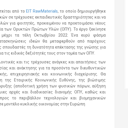
τείται από το
EIT RawMaterials
, το οποίο δημιουργήθηκε
ικών σε τρέχουσες εκπαιδευτικές δραστηριότητες και να
ών για φοιτητές, προκειμένου να προετοιμάσει νέους
μέα των Ορυκτών Πρώτων Υλών (ΟΠΥ). Το έργο ξεκίνησε
ι μέχρι τα τέλη Οκτωβρίου 2022. Ένα ευρύ φάσμα
 κατασκηνώσεις ιδεών θα μεταφερθούν από παρόχους
ς σπουδαστές τη δυνατότητα επέκτασης της γνώσης για
 τις ειδικές δεξιότητές τους στον τομέα των ΟΠΥ.
λοντικές και τις τρέχουσες ανάγκες και απαιτήσεις των
σίας και ανάκτησης για τα προσόντα των διευθυντικών
κής, επιχειρησιακής και κοινωνικής διαχείρισης. Θα
η της Εταιρικής Κοινωνικής Ευθύνης, της βιώσιμης
ξόρυξης (αποδοτική χρήση των φυσικών πόρων, αύξηση
ιες αρχές και διαδικασίες διανομής ΟΠΥ, καθώς και
προς το περιβάλλον τεχνολογιών και βιομηχανικών
σε μοντέλο κυκλικής οικονομίας στην Ευρώπη