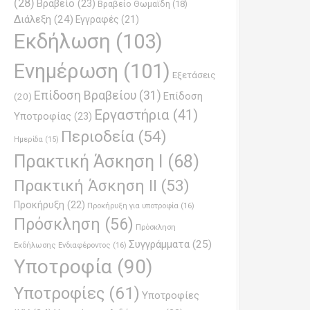
(28)
Βραβείο
(23)
Βραβείο Θωμαϊδη
(18)
Διάλεξη
(24)
Εγγραφές
(21)
Εκδήλωση
(103)
Ενημέρωση
(101)
Εξετάσεις
Επίδοση Βραβείου
(31)
Επίδοση
(20)
Εργαστήρια
(41)
Υποτροφίας
(23)
Περιοδεία
(54)
Ημερίδα
(15)
Πρακτική Άσκηση Ι
(68)
Πρακτική Άσκηση ΙΙ
(53)
Προκήρυξη
(22)
Προκήρυξη για υποτροφία
(16)
Πρόσκληση
(56)
Πρόσκληση
Συγγράμματα
(25)
Εκδήλωσης Ενδιαφέροντος
(16)
Υποτροφία
(90)
Υποτροφίες
(61)
Υποτροφίες