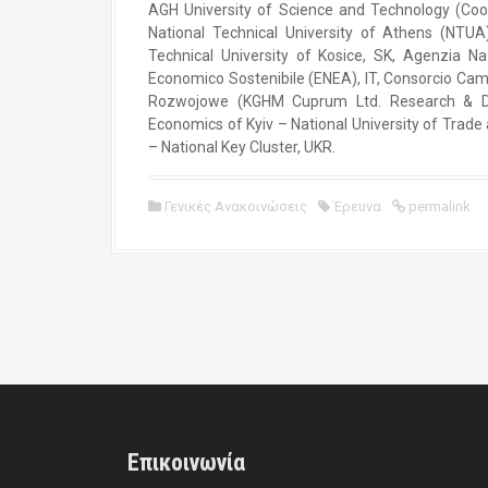
AGH University of Science and Technology (Coor
National Technical University of Athens (NTUA
Technical University of Kosice, SK, Agenzia Na
Economico Sostenibile (ENEA), IT, Consorcio Ca
Rozwojowe (KGHM Cuprum Ltd. Research & Dev
Economics of Kyiv – National University of Tra
– National Key Cluster, UKR.
Γενικές Ανακοινώσεις
Έρευνα
permalink
P
o
s
t
Επικοινωνία
n