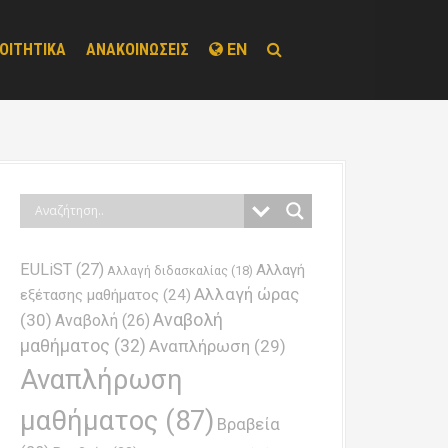
ΟΙΤΗΤΙΚΑ
ΑΝΑΚΟΙΝΩΣΕΙΣ
EN
EULiST
(27)
Αλλαγή
Αλλαγή διδασκαλίας
(18)
Αλλαγή ώρας
εξέτασης μαθήματος
(24)
Αναβολή
(30)
Αναβολή
(26)
μαθήματος
(32)
Αναπλήρωση
(29)
Αναπλήρωση
μαθήματος
(87)
Βραβεία