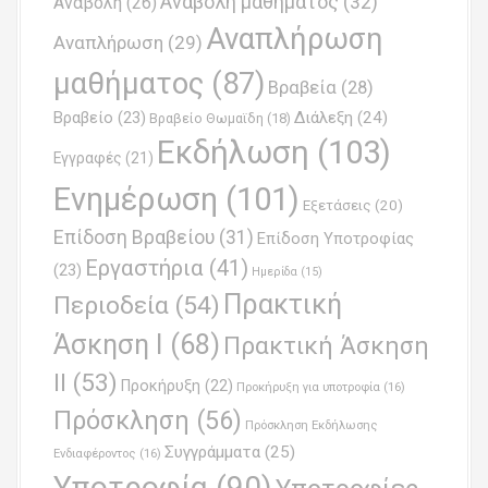
Αναβολή μαθήματος
(32)
Αναβολή
(26)
i
Αναπλήρωση
Αναπλήρωση
(29)
g
μαθήματος
(87)
Βραβεία
(28)
a
Βραβείο
(23)
Διάλεξη
(24)
Βραβείο Θωμαϊδη
(18)
t
Εκδήλωση
(103)
Εγγραφές
(21)
i
Ενημέρωση
(101)
o
Εξετάσεις
(20)
Επίδοση Βραβείου
(31)
n
Επίδοση Υποτροφίας
Εργαστήρια
(41)
(23)
Ημερίδα
(15)
Πρακτική
Περιοδεία
(54)
Άσκηση Ι
(68)
Πρακτική Άσκηση
ΙΙ
(53)
Προκήρυξη
(22)
Προκήρυξη για υποτροφία
(16)
Πρόσκληση
(56)
Πρόσκληση Εκδήλωσης
Συγγράμματα
(25)
Ενδιαφέροντος
(16)
Υποτροφία
(90)