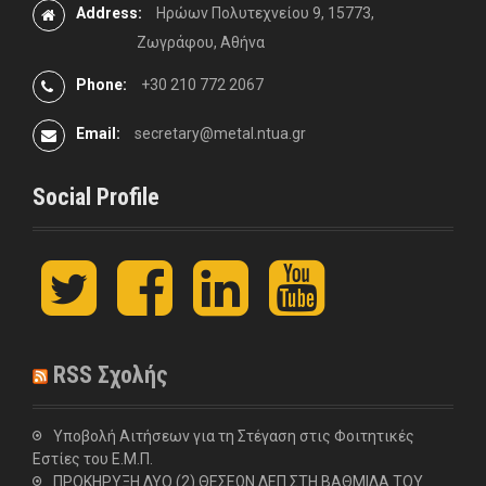
Address:
Ηρώων Πολυτεχνείου 9, 15773,
Ζωγράφου, Αθήνα
Phone:
+30 210 772 2067
Email:
secretary@metal.ntua.gr
Social Profile
t
F
L
y
w
a
i
o
i
c
n
u
t
e
k
t
t
b
e
u
RSS Σχολής
e
o
d
b
r
o
I
e
k
n
Υποβολή Αιτήσεων για τη Στέγαση στις Φοιτητικές
Εστίες του Ε.Μ.Π.
ΠΡΟΚΗΡΥΞΗ ΔΥΟ (2) ΘΕΣΕΩΝ ΔΕΠ ΣΤΗ ΒΑΘΜΙΔΑ ΤΟΥ