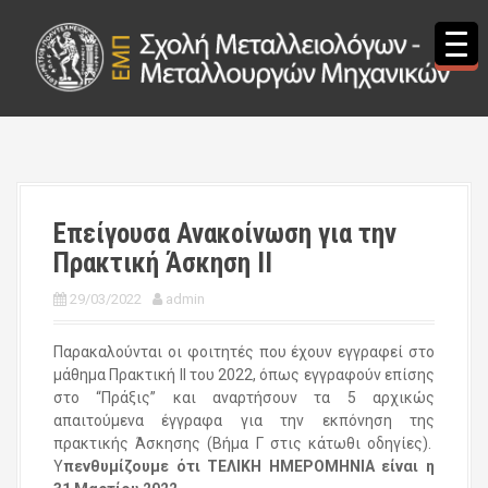
S
k
i
p
t
o
c
o
n
t
Επείγουσα Ανακοίνωση για την
e
Πρακτική Άσκηση ΙΙ
n
t
29/03/2022
admin
Παρακαλούνται οι φοιτητές που έχουν εγγραφεί στο
μάθημα Πρακτική ΙΙ του 2022, όπως εγγραφούν επίσης
στο “Πράξις” και αναρτήσουν τα 5 αρχικώς
απαιτούμενα έγγραφα για την εκπόνηση της
πρακτικής Άσκησης (Βήμα Γ στις κάτωθι οδηγίες).
Υ
πενθυμίζουμε ότι ΤΕΛΙΚΗ ΗΜΕΡΟΜΗΝΙΑ είναι η