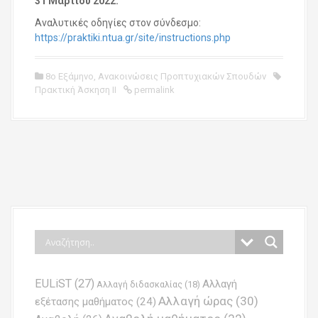
31 Μαρτίου 2022.
Αναλυτικές οδηγίες στον σύνδεσμο:
https://praktiki.ntua.gr/site/instructions.php
8ο Εξάμηνο
,
Ανακοινώσεις Προπτυχιακών Σπουδών
Πρακτική Άσκηση ΙΙ
permalink
P
o
s
t
n
EULiST
(27)
Αλλαγή
a
Αλλαγή διδασκαλίας
(18)
Αλλαγή ώρας
(30)
εξέτασης μαθήματος
(24)
v