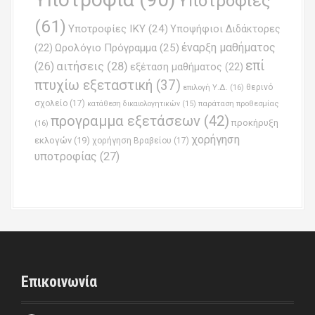
Υποτροφίες
(61)
Υποτροφίες ΙΚΥ
(24)
Υποψήφιοι Διδάκτορες
έναρξη μαθήματος
Ωρολόγιο Πρόγραμμα
(25)
(22)
επί
(26)
αιτήσεις
(28)
εξέταση μαθήματος
(22)
πτυχίω εξεταστική
(37)
επιλογή Υ.Δ.
(16)
θερινό
σχολείο
(17)
παράταση προθεσμίας
κατάθεση δικαιολογητικών
(15)
προγραμμα εξετάσεων
(42)
προκήρυξη
(16)
χορήγηση
εκλογών
(19)
χορήγηση Βραβείου
(17)
υποτροφίας
(27)
Επικοινωνία