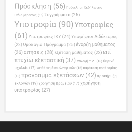
Πρόσκληση
(56)
Πρόσκληση Εκδήλωσης
Συγγράμματα
(25)
Ενδιαφέροντος
(16)
Υποτροφία
(90)
Υποτροφίες
(61)
Υποτροφίες ΙΚΥ
(24)
Υποψήφιοι Διδάκτορες
έναρξη μαθήματος
Ωρολόγιο Πρόγραμμα
(25)
(22)
επί
(26)
αιτήσεις
(28)
εξέταση μαθήματος
(22)
πτυχίω εξεταστική
(37)
επιλογή Υ.Δ.
(16)
θερινό
σχολείο
(17)
παράταση προθεσμίας
κατάθεση δικαιολογητικών
(15)
προγραμμα εξετάσεων
(42)
προκήρυξη
(16)
χορήγηση
εκλογών
(19)
χορήγηση Βραβείου
(17)
υποτροφίας
(27)