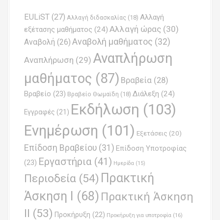
n
EULiST
(27)
Αλλαγή
a
Αλλαγή διδασκαλίας
(18)
Αλλαγή ώρας
(30)
εξέτασης μαθήματος
(24)
v
Αναβολή μαθήματος
(32)
Αναβολή
(26)
i
Αναπλήρωση
Αναπλήρωση
(29)
g
μαθήματος
(87)
Βραβεία
(28)
a
Βραβείο
(23)
Διάλεξη
(24)
Βραβείο Θωμαϊδη
(18)
t
Εκδήλωση
(103)
Εγγραφές
(21)
i
Ενημέρωση
(101)
o
Εξετάσεις
(20)
Επίδοση Βραβείου
(31)
n
Επίδοση Υποτροφίας
Εργαστήρια
(41)
(23)
Ημερίδα
(15)
Πρακτική
Περιοδεία
(54)
Άσκηση Ι
(68)
Πρακτική Άσκηση
ΙΙ
(53)
Προκήρυξη
(22)
Προκήρυξη για υποτροφία
(16)