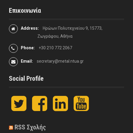
Επικοινωνία
Address:
Ηρώων Πολυτεχνείου 9, 15773,
Ζωγράφου, Αθήνα
Phone:
+30 210 772 2067
Email:
secretary@metal.ntua.gr
Social Profile
t
F
L
y
w
a
i
o
i
c
n
u
t
e
k
t
t
b
e
u
RSS Σχολής
e
o
d
b