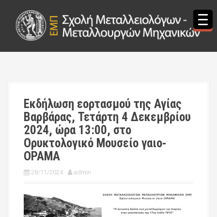
S
k
i
p
t
o
c
o
n
t
Εκδήλωση εορτασμού της Αγίας
e
Βαρβάρας, Τετάρτη 4 Δεκεμβρίου
n
t
2024, ώρα 13:00, στο
Ορυκτολογικό Μουσείο γαιο-
ΟΡΑΜΑ
28/11/2024
admin