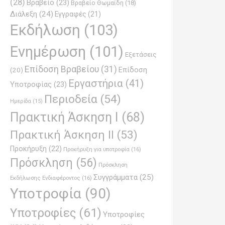
(28)
Βραβείο
(23)
Βραβείο Θωμαϊδη
(18)
Διάλεξη
(24)
Εγγραφές
(21)
Εκδήλωση
(103)
Ενημέρωση
(101)
Εξετάσεις
Επίδοση Βραβείου
(31)
Επίδοση
(20)
Εργαστήρια
(41)
Υποτροφίας
(23)
Περιοδεία
(54)
Ημερίδα
(15)
Πρακτική Άσκηση Ι
(68)
Πρακτική Άσκηση ΙΙ
(53)
Προκήρυξη
(22)
Προκήρυξη για υποτροφία
(16)
Πρόσκληση
(56)
Πρόσκληση
Συγγράμματα
(25)
Εκδήλωσης Ενδιαφέροντος
(16)
Υποτροφία
(90)
Υποτροφίες
(61)
Υποτροφίες