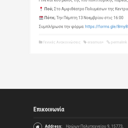
Γίνε και εσύ μέλος της πιο πολιτισμικής παρέα
Πού;
Στο Αμφιθέατρο Πολυμέσων της Κεντρι
Πότε;
Την Πέμπτη 13 Νοεμβρίου στις 16:00
Συμπλήρωσε την φόρμα:
https://forms.gle/8m
Γενικές Ανακοινώσεις
erasmus+
permalink
P
o
s
t
Επικοινωνία
n
a
Address:
Ηρώων Πολυτεχνείου 9, 15773,