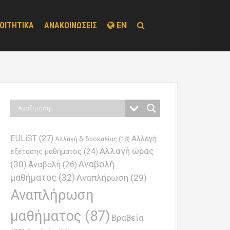
ΟΙΤΗΤΙΚΑ
ΑΝΑΚΟΙΝΩΣΕΙΣ
EN
EULiST
(27)
Αλλαγή
Αλλαγή διδασκαλίας
(18)
Αλλαγή ώρας
εξέτασης μαθήματος
(24)
Αναβολή
(30)
Αναβολή
(26)
μαθήματος
(32)
Αναπλήρωση
(29)
Αναπλήρωση
μαθήματος
(87)
Βραβεία