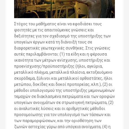
Στόχος του μαθήματος είναι να εφοδιάσει τους
φοιτητές με τις απαιτούμενες γνώσεις και
δεξιότητες για τον σχεδιασμό της υποστήριξης των
υπογείων έργων κατά τη διάνοιξή τους σε
διαφορετικές γεωτεχνικές συνθήκες. Στις γνώσεις
αυτές περιλαμβάνονται: (1) τα είδη και η φέρουσα
ικανότητα των μέτρων ενίσχυσης, υποστήριξης και
προενίσχυσης/προϋποστήριξης (ήλοι, αγκύρια,
μεταλλικό πλέγμα, μεταλλικά πλαίσια, εκτοξευόμενο
σκυρόδεμα, ξύλινοι και μεταλλικοί ορθοστάτες, ήλοι
μετώπου, δοκίδες και δοκοί προπορείας, κλπ.), (2) οι
μέθοδοι υπολογισμού της υποστήριξης μεμονωμένων
τεμαχών σε διακλασμένα πετρώματα και των οροφών
υπογείων ανοιγμάτων σε στρωσιγενή πετρώματα, (2)
οι αναλυτικές λύσεις και οι αριθμητικές μέθοδοι
προσομοίωσης για τον υπολογισμό των τάσεων και
των παραμορφώσεων, και την οριοθέτηση των
ζωνών αστοχίας γύρω από υπόγεια ανοίγματα, (4) η