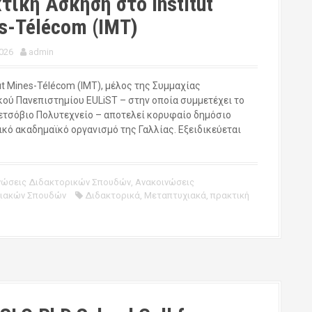
τική Άσκηση στο Institut
s-Télécom (IMT)
026
admin
ut Mines-Télécom (IMT), μέλος της Συμμαχίας
ού Πανεπιστημίου EULiST – στην οποία συμμετέχει το
ετσόβιο Πολυτεχνείο – αποτελεί κορυφαίο δημόσιο
ικό ακαδημαϊκό οργανισμό της Γαλλίας. Εξειδικεύεται
νώσεις Διδακτορικών Σπουδών
,
Ανακοινώσεις
ιακών Σπουδών
Διδακτορικά
,
Μεταπτυχιακά
,
πρακτική