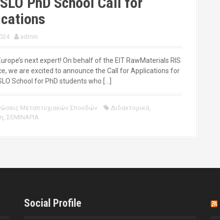
SLO PhD School Call for
ications
024
admin
rope’s next expert! On behalf of the EIT RawMaterials RIS
e, we are excited to announce the Call for Applications for
LO School for PhD students who […]
νώσεις Μεταπτυχιακών Σπουδών
Διδακτορικά
,
η
,
ΣΕΜΙΝΑΡΙΑ
Social Profile