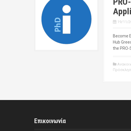
PRO-
Appl
19/11/2
Become Eu
Hub Greec
the PRO-S
Ανακοι
Πρόσκλησ
Επικοινωνία