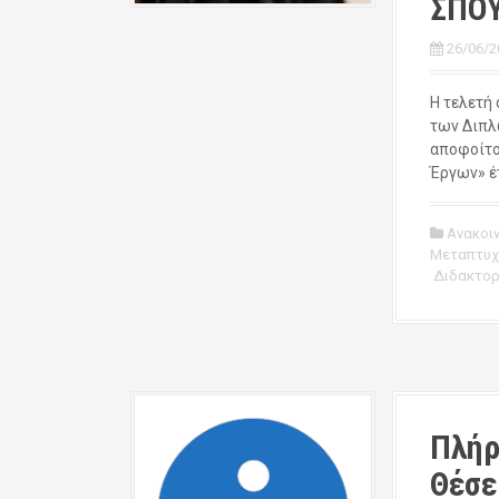
ΣΠΟΥ
26/06/2
Η τελετή
των Διπλ
αποφοίτο
Έργων» έτ
Ανακοι
Μεταπτυχ
Διδακτορ
Πλήρ
Θέσε