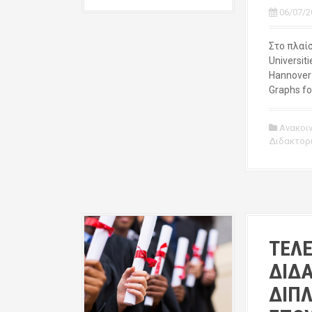
06/07/2
Στο πλαί
Universiti
Hannover
Graphs fo
Ανακοι
Διδακτορ
ΤΕΛ
ΔΙΔ
ΔΙΠ