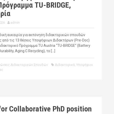
Πρόγραμμα TU-BRIDGE,
ρία
026
admin
δική ευκαιρία για εκπόνηση διδακτορικών σπουδών
ς από τις 13 θέσεις Υποψήφιων Διδακτόρων (Pre-Doc)
ιδακτορικό Πρόγραμμα TU Austria “TU-BRIDGE” (Battery
urability, Aging C Recycling), το […]
νώσεις Διδακτορικών Σπουδών
Διδακτορικά
,
Υποψήφιοι
ες
for Collaborative PhD position