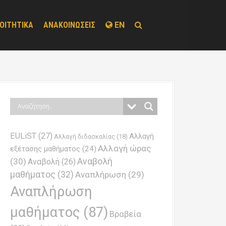
ΟΙΤΗΤΙΚΑ
ΑΝΑΚΟΙΝΩΣΕΙΣ
EN
EULiST
(27)
Αλλαγή
Αλλαγή διδασκαλίας
(18)
Αλλαγή ώρας
εξέτασης μαθήματος
(24)
Αναβολή
(30)
Αναβολή
(26)
μαθήματος
(32)
Αναπλήρωση
(29)
Αναπλήρωση
μαθήματος
(87)
Βραβεία