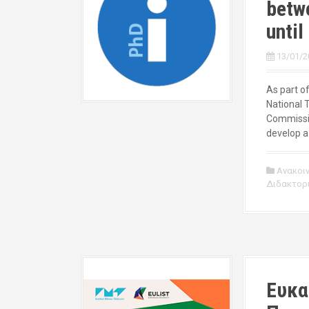
betw
until
13/01/2
As part o
National 
Commissio
develop a
Ανακοι
Διδακτορ
Ευκα