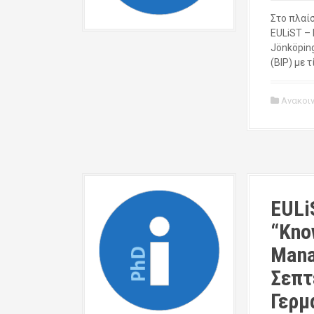
Στο πλαί
EULiST – 
Jönköping
(BIP) με 
Ανακοι
EULi
“Kno
Mana
Σεπτ
Γερμ