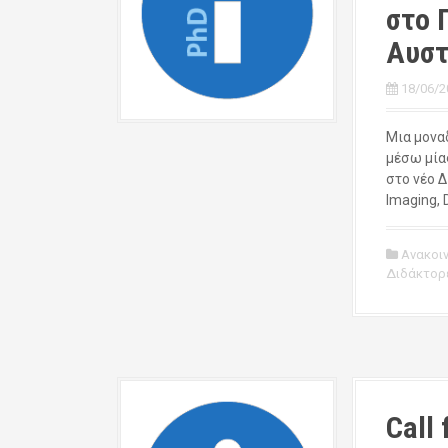
στο 
Αυστ
18/06/2
Μια μονα
μέσω μία
στο νέο Δ
Imaging, D
Ανακοι
Διδάκτορ
Call 