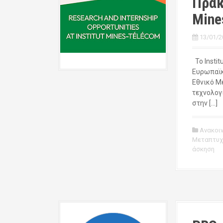
Πρακ
Mine
13/01/2
Το Instit
Ευρωπαϊκ
Εθνικό Μ
τεχνολογ
στην […]
Ανακοι
Μεταπτυχ
άσκηση