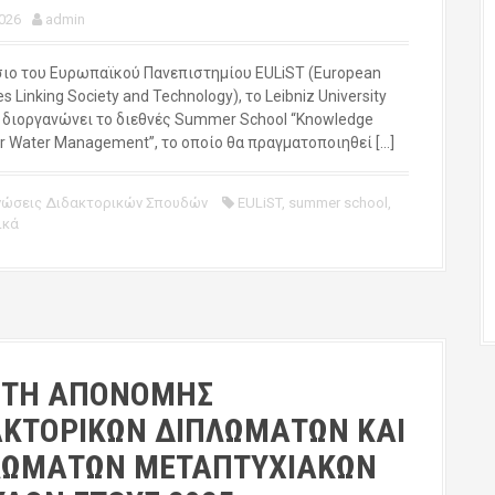
026
admin
σιο του Ευρωπαϊκού Πανεπιστημίου EULiST (European
es Linking Society and Technology), το Leibniz University
 διοργανώνει το διεθνές Summer School “Knowledge
r Water Management”, το οποίο θα πραγματοποιηθεί […]
νώσεις Διδακτορικών Σπουδών
EULiST
,
summer school
,
ικά
ΕΤΗ ΑΠΟΝΟΜΗΣ
ΑΚΤΟΡΙΚΩΝ ΔΙΠΛΩΜΑΤΩΝ ΚΑΙ
ΛΩΜΑΤΩΝ ΜΕΤΑΠΤΥΧΙΑΚΩΝ