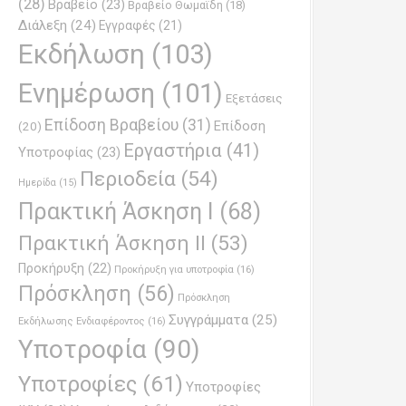
(28)
Βραβείο
(23)
Βραβείο Θωμαϊδη
(18)
Διάλεξη
(24)
Εγγραφές
(21)
Εκδήλωση
(103)
Ενημέρωση
(101)
Εξετάσεις
Επίδοση Βραβείου
(31)
Επίδοση
(20)
Εργαστήρια
(41)
Υποτροφίας
(23)
Περιοδεία
(54)
Ημερίδα
(15)
Πρακτική Άσκηση Ι
(68)
Πρακτική Άσκηση ΙΙ
(53)
Προκήρυξη
(22)
Προκήρυξη για υποτροφία
(16)
Πρόσκληση
(56)
Πρόσκληση
Συγγράμματα
(25)
Εκδήλωσης Ενδιαφέροντος
(16)
Υποτροφία
(90)
Υποτροφίες
(61)
Υποτροφίες