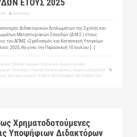
ΔΩΝ ΕΤΟΥΣ 2025
026
Secretary
 απονομής Διδακτορικών Διπλωμάτων της Σχολής και
ωμάτων Μεταπτυχιακών Σπουδών (Δ.Μ.Σ.) στους
υς του ΔΠΜΣ «Σχεδιασμός και Κατασκευή Υπογείων
ους 2025, θα γίνει την Παρασκευή 10 Ιουλίου […]
νώσεις Διδακτορικών Σπουδών
,
Ανακοινώσεις
ιακών Σπουδών
,
Γενικές Ανακοινώσεις
,
Χωρίς κατηγορία
ικά
,
Μεταπτυχιακά
,
ΤΕΛΕΤΗ ΑΠΟΝΟΜΗΣ ΔΙΠΛΩΜΑΤΩΝ
ως Χρηματοδοτούμενες
ις Υποψήφιων Διδακτόρων