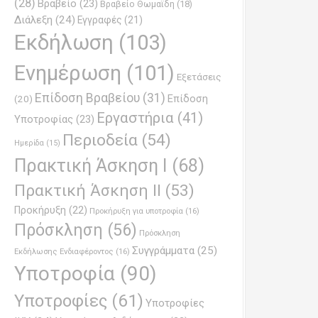
(28)
Βραβείο
(23)
Βραβείο Θωμαϊδη
(18)
Διάλεξη
(24)
Εγγραφές
(21)
Εκδήλωση
(103)
Ενημέρωση
(101)
Εξετάσεις
Επίδοση Βραβείου
(31)
Επίδοση
(20)
Εργαστήρια
(41)
Υποτροφίας
(23)
Περιοδεία
(54)
Ημερίδα
(15)
Πρακτική Άσκηση Ι
(68)
Πρακτική Άσκηση ΙΙ
(53)
Προκήρυξη
(22)
Προκήρυξη για υποτροφία
(16)
Πρόσκληση
(56)
Πρόσκληση
Συγγράμματα
(25)
Εκδήλωσης Ενδιαφέροντος
(16)
Υποτροφία
(90)
Υποτροφίες
(61)
Υποτροφίες