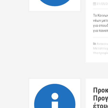
31/05/2
Το Κοινω
νέων μετ
για σπουδ
για πανε
Ανακοι
Μεταπτυχ
Υποτροφί
Προκ
Προγ
έτου