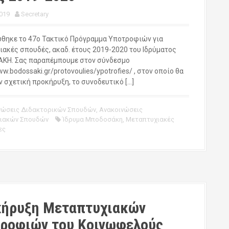
019
Secretary
θηκε το 47ο Τακτικό Πρόγραμμα Υποτροφιών για
ιακές σπουδές, ακαδ. έτους 2019-2020 του Ιδρύματος
Η. Σας παραπέμπουμε στον σύνδεσμο
ww.bodossaki.gr/protovoulies/ypotrofies/ , στον οποίο θα
ν σχετική προκήρυξη, το συνοδευτικό […]
νώσεις Διδακτορικών Σπουδών
,
Ανακοινώσεις
ιακών Σπουδών
Ίδρυμα Μποδοσάκη
,
Μεταπτυχιακές
ες
ήρυξη Μεταπτυχιακών
ροφιών του Κοινωφελούς