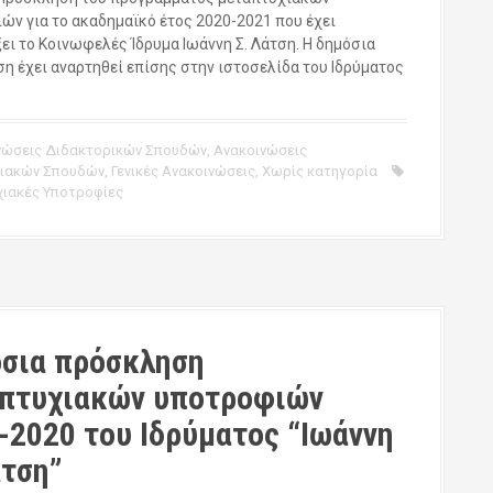
ών για το ακαδημαϊκό έτος 2020-2021 που έχει
ει το Κοινωφελές Ίδρυμα Ιωάννη Σ. Λάτση. Η δημόσια
η έχει αναρτηθεί επίσης στην ιστοσελίδα του Ιδρύματος
νώσεις Διδακτορικών Σπουδών
,
Ανακοινώσεις
ιακών Σπουδών
,
Γενικές Ανακοινώσεις
,
Χωρίς κατηγορία
ιακές Υποτροφίες
σια πρόσκληση
πτυχιακών υποτροφιών
-2020 του Ιδρύματος “Ιωάννη
άτση”