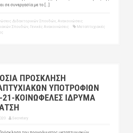
αι σε συνεργασία με το […]
νώσεις Διδακτορικών Σπουδών
,
Ανακοινώσεις
ιακών Σπουδών
,
Γενικές Ανακοινώσεις
Μεταπτυχιακές
ες
ΟΣΙΑ ΠΡΟΣΚΛΗΣΗ
ΑΠΤΥΧΙΑΚΩΝ ΥΠΟΤΡΟΦΙΩΝ
-21-ΚΟΙΝΩΦΕΛΕΣ ΙΔΡΥΜΑ
ΛΑΤΣΗ
020
Secretary
Πρόσκληση του προγράμματος μεταπτυχιακών