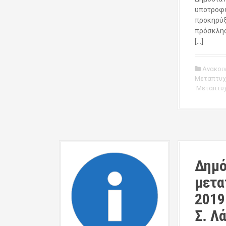
υποτροφι
προκηρύξ
πρόσκλησ
[…]
Ανακοι
Μεταπτυχ
Μεταπτυχ
Δημό
μετα
2019
Σ. Λ