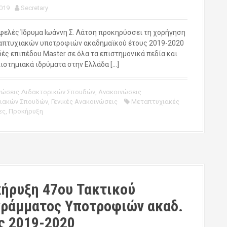
019
Secretary
φελές Ίδρυμα Ιωάννη Σ. Λάτση προκηρύσσει τη χορήγηση
απτυχιακών υποτροφιών ακαδημαϊκού έτους 2019-2020
ές επιπέδου Master σε όλα τα επιστημονικά πεδία και
πιστημιακά ιδρύματα στην Ελλάδα […]
νώσεις Διδακτορικών Σπουδών
,
Ανακοινώσεις
ιακών Σπουδών
,
Γενικές Ανακοινώσεις
Μεταπτυχιακές
ες
,
Προκήρυξη
ήρυξη 47ου Τακτικού
ράμματος Υποτροφιών ακαδ.
ς 2019-2020