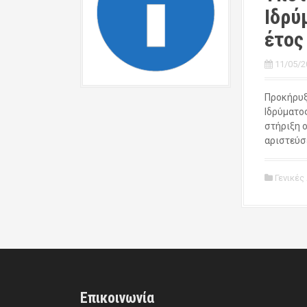
Ιδρύ
έτος
11/05/2
Προκήρυξ
Ιδρύματος
στήριξη 
αριστεύσ
Γενικές
Επικοινωνία