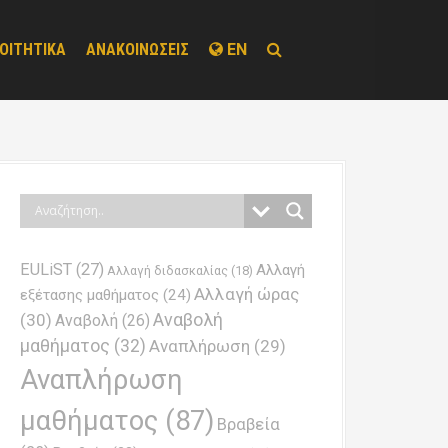
ΟΙΤΗΤΙΚΑ
ΑΝΑΚΟΙΝΩΣΕΙΣ
EN
EULiST
(27)
Αλλαγή
Αλλαγή διδασκαλίας
(18)
Αλλαγή ώρας
εξέτασης μαθήματος
(24)
Αναβολή
(30)
Αναβολή
(26)
μαθήματος
(32)
Αναπλήρωση
(29)
Αναπλήρωση
μαθήματος
(87)
Βραβεία