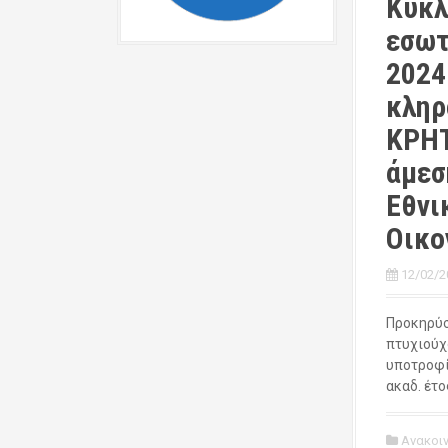
Κύκλ
εσωτ
2024
κληρ
ΚΡΗΤ
άμεσ
Εθνι
Οικο
12/02/2
Προκηρύσ
πτυχιούχ
υποτροφί
ακαδ. έτο
Ανακοι