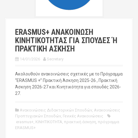
ERASMUS+ ΑΝΑΚΟΙΝΩΣΗ
ΚΙΝΗΤΙΚΟΤΗΤΑΣ ΓΙΑ ΣΠΟΥΔΕΣ Ή
ΠΡΑΚΤΙΚΗ ΑΣΚΗΣΗ
14/01/2026
Secretary
Ακολουθούν ανακοινώσεις σχετικές με το Πρόγραμμα
“ERASMUS +” Πρακτική Άσκηση 2025-26 , Πρακτική
Άσκηση 2026-27 και Κινητικότητα για σπουδές 2026-
27.
Ανακοινώσεις Διδακτορικών Σπουδών
,
Ανακοινώσεις
Προπτυχιακών Σπουδών
,
Γενικές Ανακοινώσεις
erasmus+
,
ΚΙΝΗΤΙΚΟΤΗΤΑ
,
πρακτική άσκηση
,
πρόγραμμα
ERASMUS+