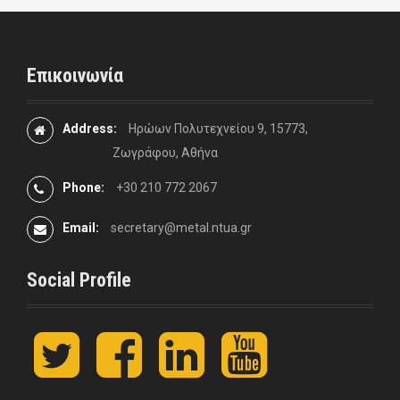
Επικοινωνία
Address:
Ηρώων Πολυτεχνείου 9, 15773,
Ζωγράφου, Αθήνα
Phone:
+30 210 772 2067
Email:
secretary@metal.ntua.gr
Social Profile
t
F
L
y
w
a
i
o
i
c
n
u
t
e
k
t