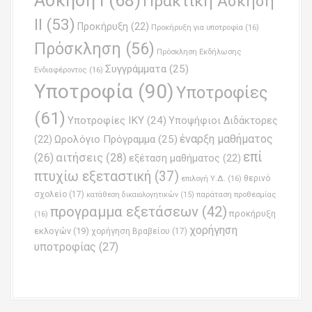
Άσκηση Ι
(68)
Πρακτική Άσκηση
ΙΙ
(53)
Προκήρυξη
(22)
Προκήρυξη για υποτροφία
(16)
Πρόσκληση
(56)
Πρόσκληση Εκδήλωσης
Συγγράμματα
(25)
Ενδιαφέροντος
(16)
Υποτροφία
(90)
Υποτροφίες
(61)
Υποτροφίες ΙΚΥ
(24)
Υποψήφιοι Διδάκτορες
έναρξη μαθήματος
Ωρολόγιο Πρόγραμμα
(25)
(22)
επί
(26)
αιτήσεις
(28)
εξέταση μαθήματος
(22)
πτυχίω εξεταστική
(37)
επιλογή Υ.Δ.
(16)
θερινό
σχολείο
(17)
παράταση προθεσμίας
κατάθεση δικαιολογητικών
(15)
προγραμμα εξετάσεων
(42)
προκήρυξη
(16)
χορήγηση
εκλογών
(19)
χορήγηση Βραβείου
(17)
υποτροφίας
(27)