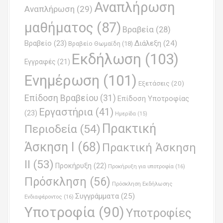
Αναπλήρωση
Αναπλήρωση
(29)
μαθήματος
(87)
Βραβεία
(28)
Βραβείο
(23)
Διάλεξη
(24)
Βραβείο Θωμαϊδη
(18)
Εκδήλωση
(103)
Εγγραφές
(21)
Ενημέρωση
(101)
Εξετάσεις
(20)
Επίδοση Βραβείου
(31)
Επίδοση Υποτροφίας
Εργαστήρια
(41)
(23)
Ημερίδα
(15)
Πρακτική
Περιοδεία
(54)
Άσκηση Ι
(68)
Πρακτική Άσκηση
ΙΙ
(53)
Προκήρυξη
(22)
Προκήρυξη για υποτροφία
(16)
Πρόσκληση
(56)
Πρόσκληση Εκδήλωσης
Συγγράμματα
(25)
Ενδιαφέροντος
(16)
Υποτροφία
(90)
Υποτροφίες