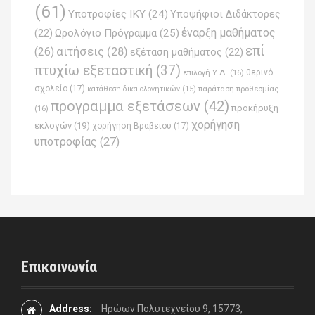
(61)
Υποτροφίες ΙΚΥ
(24)
Υποψήφιοι Διδάκτορες
έναρξη μαθήματος
Ωρολόγιο Πρόγραμμα
(25)
(22)
επί
(26)
αιτήσεις
(28)
εξέταση μαθήματος
(22)
πτυχίω εξεταστική
(37)
επιλογή Υ.Δ.
(16)
θερινό
σχολείο
(17)
παράταση προθεσμίας
κατάθεση δικαιολογητικών
(15)
προγραμμα εξετάσεων
(42)
προκήρυξη
(16)
χορήγηση
εκλογών
(19)
χορήγηση Βραβείου
(17)
υποτροφίας
(27)
Επικοινωνία
Address:
Ηρώων Πολυτεχνείου 9, 15773,