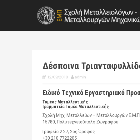
S
k
i
p
t
o
c
o
n
t
Δέσποινα Τριανταφυλλίδ
e
n
12/09/2018
admin
t
Ειδικό Τεχνικό Εργαστηριακό Προ
Τομέας Μεταλλευτικής
Γραμματεία Τομέα Μεταλλευτικής
Σχολή Μηχ. Μεταλλείων – Μεταλλουργών Ε.Μ.Π
15780, Πολυτεχνειούπολη Ζωγράφου
Γραφείο 2.27, 2ος Όροφος
+30 210 7722205