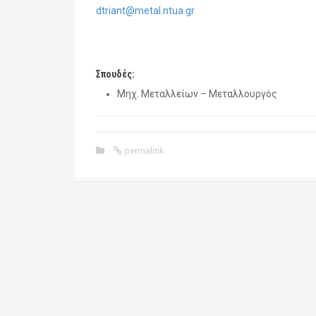
dtriant@metal.ntua.gr
Σπουδές:
Μηχ. Μεταλλείων – Μεταλλουργός
permalink
P
o
s
t