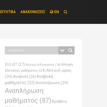
ΟΙΤΗΤΙΚΑ
ΑΝΑΚΟΙΝΩΣΕΙΣ
EN
EULiST
(27)
Αλλαγή
Αλλαγή διδασκαλίας
(18)
Αλλαγή ώρας
εξέτασης μαθήματος
(24)
Αναβολή
(30)
Αναβολή
(26)
μαθήματος
(32)
Αναπλήρωση
(29)
Αναπλήρωση
μαθήματος
(87)
Βραβεία