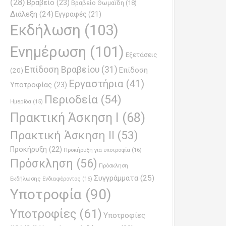
(28)
Βραβείο
(23)
Βραβείο Θωμαϊδη
(18)
Διάλεξη
(24)
Εγγραφές
(21)
Εκδήλωση
(103)
Ενημέρωση
(101)
Εξετάσεις
Επίδοση Βραβείου
(31)
Επίδοση
(20)
Εργαστήρια
(41)
Υποτροφίας
(23)
Περιοδεία
(54)
Ημερίδα
(15)
Πρακτική Άσκηση Ι
(68)
Πρακτική Άσκηση ΙΙ
(53)
Προκήρυξη
(22)
Προκήρυξη για υποτροφία
(16)
Πρόσκληση
(56)
Πρόσκληση
Συγγράμματα
(25)
Εκδήλωσης Ενδιαφέροντος
(16)
Υποτροφία
(90)
Υποτροφίες
(61)
Υποτροφίες