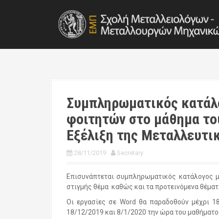
S
k
i
p
t
o
c
o
n
t
Συμπληρωματικός κατάλο
e
φοιτητών στο μάθημα το
n
t
Εξέλιξη της Μεταλλευτι
28/11/2019
Secretary
Επισυνάπτεται συμπληρωματικός κατάλογος με
στιγμής θέμα καθώς και τα προτεινόμενα θέματα
Οι εργασίες σε Word θα παραδοθούν μέχρι 18
18/12/2019 και 8/1/2020 την ώρα του μαθήματο