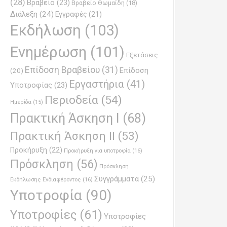
(28)
Βραβείο
(23)
Βραβείο Θωμαϊδη
(18)
Διάλεξη
(24)
Εγγραφές
(21)
Εκδήλωση
(103)
Ενημέρωση
(101)
Εξετάσεις
Επίδοση Βραβείου
(31)
Επίδοση
(20)
Εργαστήρια
(41)
Υποτροφίας
(23)
Περιοδεία
(54)
Ημερίδα
(15)
Πρακτική Άσκηση Ι
(68)
Πρακτική Άσκηση ΙΙ
(53)
Προκήρυξη
(22)
Προκήρυξη για υποτροφία
(16)
Πρόσκληση
(56)
Πρόσκληση
Συγγράμματα
(25)
Εκδήλωσης Ενδιαφέροντος
(16)
Υποτροφία
(90)
Υποτροφίες
(61)
Υποτροφίες