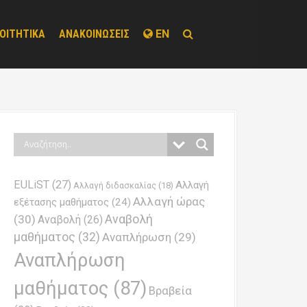
ΟΙΤΗΤΙΚΑ
ΑΝΑΚΟΙΝΩΣΕΙΣ
EN
EULiST
(27)
Αλλαγή
Αλλαγή διδασκαλίας
(18)
Αλλαγή ώρας
εξέτασης μαθήματος
(24)
Αναβολή
(30)
Αναβολή
(26)
μαθήματος
(32)
Αναπλήρωση
(29)
Αναπλήρωση
μαθήματος
(87)
Βραβεία