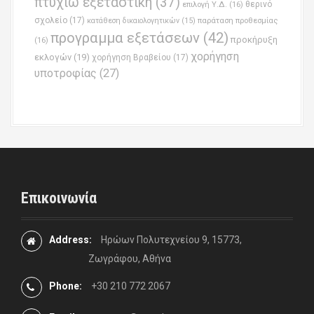
πτυχίω εξεταστική
(37)
επιλογή Υ.Δ.
(16)
θερινό
σχολείο
(17)
παράταση προθεσμίας
κατάθεση δικαιολογητικών
(15)
προγραμμα εξετάσεων
(42)
προκήρυξη
(16)
χορήγηση
εκλογών
(19)
χορήγηση Βραβείου
(17)
υποτροφίας
(27)
Επικοινωνία
Address:
Ηρώων Πολυτεχνείου 9, 15773,
Ζωγράφου, Αθήνα
Phone:
+30 210 772 2067