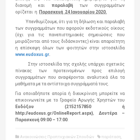
διανομή και
παραλαβή
των συγγραμμάτων
ορίζεται η
Παρασκευή 24 Ιανουαρίου 2020.
Υπενθυμίζουμε, ότι για τη δήλωση και παραλαβή
των συγγραμμάτων που αφορούν εκδοτικούς οίκους
(όχι για τις πανεπιστημιακές σημειώσεις που
μοιράζονται από τους διδάσκοντες) είναι απαραίτητη
η επίσκεψη όλων των φοιτητών στην ιστοσελίδα
www.eudoxus.gr
.
Στην ιστοσελίδα της σχολής υπάρχει σχετικός
πίνακας των προτεινομένων προς επιλογή
συγγραμμάτων που αναφέρονται αναλυτικά όλα τα
μαθήματα με τα αντίστοιχα συγγράμματά τους.
Για οποιαδήποτε απορία ή διευκρίνιση μπορείτε να
επικοινωνείτε με το Γραφείο Αρωγής Χρηστών του
Ευδόξου (2152157850 ή
hhtp://eudoxus.gr/OnlineReport.aspx)
,
Δευτέρα –
Παρασκευή 09:00 – 17:00
.
Ανακοινώσεις Προπτυχιακών Σπουδών
παράταση
,