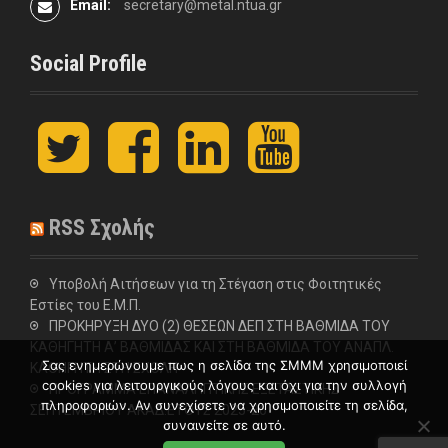
Email:
secretary@metal.ntua.gr
Social Profile
t
F
L
y
w
a
i
o
i
c
n
u
t
e
k
t
t
b
e
u
RSS Σχολής
e
o
d
b
r
o
I
e
k
n
Υποβολή Αιτήσεων για τη Στέγαση στις Φοιτητικές
Εστίες του Ε.Μ.Π.
ΠΡΟΚΗΡΥΞΗ ΔΥΟ (2) ΘΕΣΕΩΝ ΔΕΠ ΣΤΗ ΒΑΘΜΙΔΑ ΤΟΥ
ΚΑΘΗΓΗΤΗ Α’ ΒΑΘΜΙΔΑΣ ΚΑΙ ΣΤΗ ΒΑΘΜΙΔΑ ΤΟΥ ΑΝΑΠΛ.
Σας ενημερώνουμε πως η σελίδα της ΣΜΜΜ χρησιμοποιεί
ΚΑΘΗΓΗΤΗ ΣΤΗ ΣΧΟΛΗ
cookies για λειτουργικούς λόγους και όχι για την συλλογή
ΠΡΟΓΡΑΜΜΑ ΕΠΑΝΑΛΗΠΤΙΚΗΣ ΕΞΕΤΑΣΤΙΚΗΣ
πληροφοριών. Αν συνεχίσετε να χρησιμοποιείτε τη σελίδα,
ΣΕΠΤΕΜΒΡΙΟΥ ΑΚΑΔ.ΕΤΟΥΣ 2025-26
συναινείτε σε αυτό.