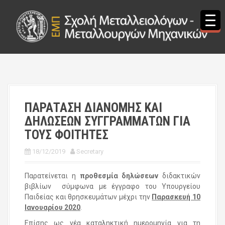
S
k
i
p
t
o
c
o
n
t
ΠΑΡΑΤΑΣΗ ΔΙΑΝΟΜΗΣ ΚΑΙ
e
ΔΗΛΩΣΕΩΝ ΣΥΓΓΡΑΜΜΑΤΩΝ ΓΙΑ
n
t
ΤΟΥΣ ΦΟΙΤΗΤΕΣ
18/12/2019
Secretary
Παρατείνεται η
προθεσμία δηλώσεων
διδακτικών
βιβλίων σύμφωνα με έγγραφο του Υπουργείου
Παιδείας και θρησκευμάτων μέχρι την
Παρασκευή 10
Ιανουαρίου 2020
.
Επίσης ως νέα καταληκτική ημερομηνία για τη