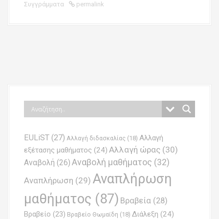
Συγγράμματα
permalink
P
o
s
t
n
EULiST
(27)
Αλλαγή
a
Αλλαγή διδασκαλίας
(18)
Αλλαγή ώρας
(30)
εξέτασης μαθήματος
(24)
v
Αναβολή μαθήματος
(32)
Αναβολή
(26)
i
Αναπλήρωση
Αναπλήρωση
(29)
g
μαθήματος
(87)
Βραβεία
(28)
a
Βραβείο
(23)
Διάλεξη
(24)
Βραβείο Θωμαϊδη
(18)