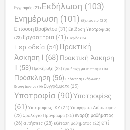
t
Εκδήλωση
(103)
Εγγραφές
(21)
i
Ενημέρωση
(101)
o
Εξετάσεις
(20)
Επίδοση Βραβείου
(31)
n
Επίδοση Υποτροφίας
Εργαστήρια
(41)
(23)
Ημερίδα
(15)
Πρακτική
Περιοδεία
(54)
Άσκηση Ι
(68)
Πρακτική Άσκηση
ΙΙ
(53)
Προκήρυξη
(22)
Προκήρυξη για υποτροφία
(16)
Πρόσκληση
(56)
Πρόσκληση Εκδήλωσης
Συγγράμματα
(25)
Ενδιαφέροντος
(16)
Υποτροφία
(90)
Υποτροφίες
(61)
Υποτροφίες ΙΚΥ
(24)
Υποψήφιοι Διδάκτορες
έναρξη μαθήματος
Ωρολόγιο Πρόγραμμα
(25)
(22)
επί
(26)
αιτήσεις
(28)
εξέταση μαθήματος
(22)