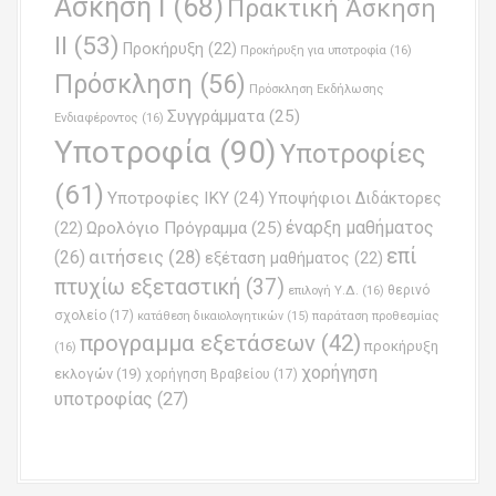
Άσκηση Ι
(68)
Πρακτική Άσκηση
ΙΙ
(53)
Προκήρυξη
(22)
Προκήρυξη για υποτροφία
(16)
Πρόσκληση
(56)
Πρόσκληση Εκδήλωσης
Συγγράμματα
(25)
Ενδιαφέροντος
(16)
Υποτροφία
(90)
Υποτροφίες
(61)
Υποτροφίες ΙΚΥ
(24)
Υποψήφιοι Διδάκτορες
έναρξη μαθήματος
Ωρολόγιο Πρόγραμμα
(25)
(22)
επί
(26)
αιτήσεις
(28)
εξέταση μαθήματος
(22)
πτυχίω εξεταστική
(37)
επιλογή Υ.Δ.
(16)
θερινό
σχολείο
(17)
παράταση προθεσμίας
κατάθεση δικαιολογητικών
(15)
προγραμμα εξετάσεων
(42)
προκήρυξη
(16)
χορήγηση
εκλογών
(19)
χορήγηση Βραβείου
(17)
υποτροφίας
(27)