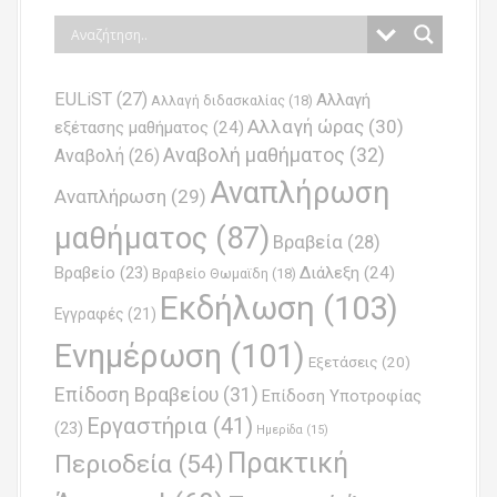
s
t
n
EULiST
(27)
Αλλαγή
a
Αλλαγή διδασκαλίας
(18)
Αλλαγή ώρας
(30)
εξέτασης μαθήματος
(24)
v
Αναβολή μαθήματος
(32)
Αναβολή
(26)
i
Αναπλήρωση
Αναπλήρωση
(29)
g
μαθήματος
(87)
Βραβεία
(28)
a
Βραβείο
(23)
Διάλεξη
(24)
Βραβείο Θωμαϊδη
(18)
t
Εκδήλωση
(103)
Εγγραφές
(21)
i
Ενημέρωση
(101)
o
Εξετάσεις
(20)
Επίδοση Βραβείου
(31)
n
Επίδοση Υποτροφίας
Εργαστήρια
(41)
(23)
Ημερίδα
(15)
Πρακτική
Περιοδεία
(54)