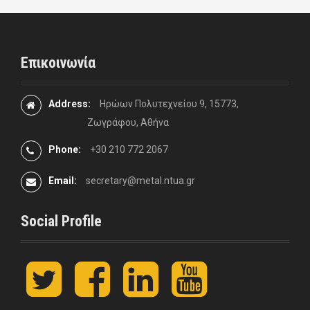
Επικοινωνία
Address:
Ηρώων Πολυτεχνείου 9, 15773,
Ζωγράφου, Αθήνα
Phone:
+30 210 772 2067
Email:
secretary@metal.ntua.gr
Social Profile
t
F
L
y
w
a
i
o
i
c
n
u
t
e
k
t