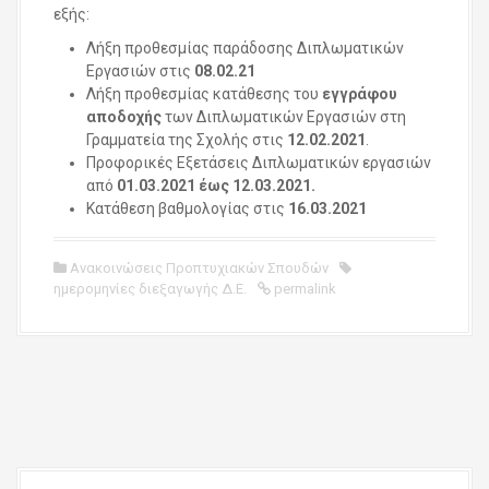
εξής:
Λήξη προθεσμίας παράδοσης Διπλωματικών
Εργασιών στις
08.02.21
Λήξη προθεσμίας κατάθεσης του
εγγράφου
αποδοχής
των Διπλωματικών Εργασιών στη
Γραμματεία της Σχολής στις
12.02.2021
.
Προφορικές Εξετάσεις Διπλωματικών εργασιών
από
01.03.2021 έως 12.03.2021.
Κατάθεση βαθμολογίας στις
16
.03.202
1
Ανακοινώσεις Προπτυχιακών Σπουδών
ημερομηνίες διεξαγωγής Δ.Ε.
permalink
P
o