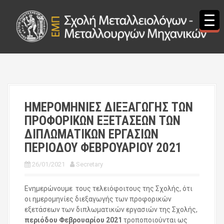
S
k
i
p
t
o
c
o
n
t
ΗΜΕΡΟΜΗΝΙΕΣ ΔΙΕΞΑΓΩΓΗΣ ΤΩΝ
e
ΠΡΟΦΟΡΙΚΩΝ ΕΞΕΤΑΣΕΩΝ ΤΩΝ
n
t
ΔΙΠΛΩΜΑΤΙΚΩΝ ΕΡΓΑΣΙΩΝ
ΠΕΡΙΟΔΟΥ ΦΕΒΡΟΥΑΡΙΟΥ 2021
26/01/2021
Secretary
Ενημερώνουμε τους τελειόφοιτους της Σχολής, ότι
oι ημερομηνίες διεξαγωγής των προφορικών
εξετάσεων των διπλωματικών εργασιών της Σχολής,
περιόδου Φεβρουαρίου 2021
τροποποιούνται ως