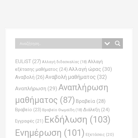
P
o
s
t
n
EULiST
(27)
Αλλαγή
a
Αλλαγή διδασκαλίας
(18)
Αλλαγή ώρας
(30)
εξέτασης μαθήματος
(24)
v
Αναβολή μαθήματος
(32)
Αναβολή
(26)
i
Αναπλήρωση
Αναπλήρωση
(29)
g
μαθήματος
(87)
Βραβεία
(28)
a
Βραβείο
(23)
Διάλεξη
(24)
Βραβείο Θωμαϊδη
(18)
t
Εκδήλωση
(103)
Εγγραφές
(21)
i
Ενημέρωση
(101)
o
Εξετάσεις
(20)