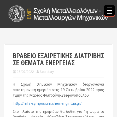
S
k
i
p
t
o
c
o
n
t
ΒΡΑΒΕΙΟ ΕΞΑΙΡΕΤΙΚΗΣ ΔΙΑΤΡΙΒΗΣ
e
ΣΕ ΘΕΜΑΤΑ ΕΝΕΡΓΕΙΑΣ
n
t
25/07/2022
Secretary
Η Σχολή Χημικών Μηχανικών διοργανώνει
επιστημονική ημερίδα στις 19 Οκτωβρίου 2022 προς
τιμήν της Μαρίας Φλυτζάνη-Στεφανοπούλου
http://mfs-symposium.chemeng.ntua.gr/
Στο πλαίσιο της ημερίδας θα δοθεί για 1η φορά το