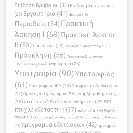
Επίδοση Βραβείου
(31)
n
Επίδοση Υποτροφίας
Εργαστήρια
(41)
(23)
Ημερίδα
(15)
Πρακτική
Περιοδεία
(54)
Άσκηση Ι
(68)
Πρακτική Άσκηση
ΙΙ
(53)
Προκήρυξη
(22)
Προκήρυξη για υποτροφία
(16)
Πρόσκληση
(56)
Πρόσκληση Εκδήλωσης
Συγγράμματα
(25)
Ενδιαφέροντος
(16)
Υποτροφία
(90)
Υποτροφίες
(61)
Υποτροφίες ΙΚΥ
(24)
Υποψήφιοι Διδάκτορες
έναρξη μαθήματος
Ωρολόγιο Πρόγραμμα
(25)
(22)
επί
(26)
αιτήσεις
(28)
εξέταση μαθήματος
(22)
πτυχίω εξεταστική
(37)
επιλογή Υ.Δ.
(16)
θερινό
σχολείο
(17)
παράταση προθεσμίας
κατάθεση δικαιολογητικών
(15)
προγραμμα εξετάσεων
(42)
προκήρυξη
(16)
χορήγηση
εκλογών
(19)