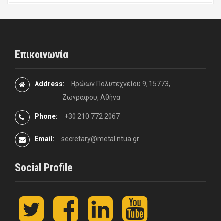
Επικοινωνία
Address:
Ηρώων Πολυτεχνείου 9, 15773,
Ζωγράφου, Αθήνα
Phone:
+30 210 772 2067
Email:
secretary@metal.ntua.gr
Social Profile
t
F
L
y
w
a
i
o
i
c
n
u