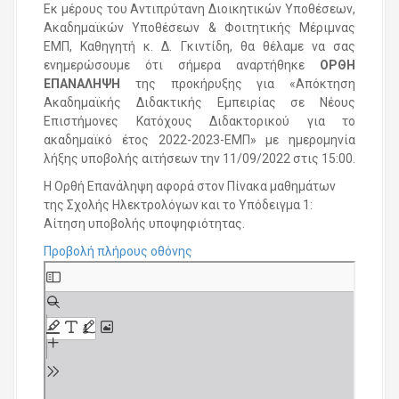
Εκ μέρους του Αντιπρύτανη Διοικητικών Υποθέσεων,
Ακαδημαϊκών Υποθέσεων & Φοιτητικής Μέριμνας
ΕΜΠ, Καθηγητή κ. Δ. Γκιντίδη, θα θέλαμε να σας
ενημερώσουμε ότι σήμερα αναρτήθηκε
ΟΡΘΗ
ΕΠΑΝΑΛΗΨΗ
της προκήρυξης για «Απόκτηση
Ακαδημαϊκής Διδακτικής Εμπειρίας σε Νέους
Επιστήμονες Κατόχους Διδακτορικού για το
ακαδημαϊκό έτος 2022-2023-ΕΜΠ» με ημερομηνία
λήξης υποβολής αιτήσεων την 11/09/2022 στις 15:00.
Η Ορθή Επανάληψη αφορά στον Πίνακα μαθημάτων
της Σχολής Ηλεκτρολόγων και το Υπόδειγμα 1:
Αίτηση υποβολής υποψηφιότητας.
Προβολή πλήρους οθόνης
S
k
i
p
t
o
P