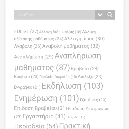
s
t
n
EULiST
(27)
Αλλαγή
a
Αλλαγή διδασκαλίας
(18)
Αλλαγή ώρας
(30)
εξέτασης μαθήματος
(24)
v
Αναβολή μαθήματος
(32)
Αναβολή
(26)
i
Αναπλήρωση
Αναπλήρωση
(29)
g
μαθήματος
(87)
Βραβεία
(28)
a
Βραβείο
(23)
Διάλεξη
(24)
Βραβείο Θωμαϊδη
(18)
t
Εκδήλωση
(103)
Εγγραφές
(21)
i
Ενημέρωση
(101)
o
Εξετάσεις
(20)
Επίδοση Βραβείου
(31)
n
Επίδοση Υποτροφίας
Εργαστήρια
(41)
(23)
Ημερίδα
(15)
Πρακτική
Περιοδεία
(54)