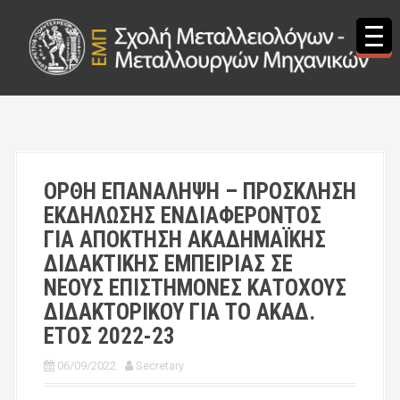
S
k
i
p
t
o
c
o
n
t
ΟΡΘΗ ΕΠΑΝΑΛΗΨΗ – ΠΡΟΣΚΛΗΣΗ
e
ΕΚΔΗΛΩΣΗΣ ΕΝΔΙΑΦΕΡΟΝΤΟΣ
n
t
ΓΙΑ ΑΠΟΚΤΗΣΗ ΑΚΑΔΗΜΑΪΚΗΣ
ΔΙΔΑΚΤΙΚΗΣ ΕΜΠΕΙΡΙΑΣ ΣΕ
ΝΕΟΥΣ ΕΠΙΣΤΗΜΟΝΕΣ ΚΑΤΟΧΟΥΣ
ΔΙΔΑΚΤΟΡΙΚΟΥ ΓΙΑ ΤΟ ΑΚΑΔ.
ΕΤΟΣ 2022-23
06/09/2022
Secretary