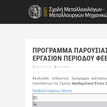
S
k
i
p
t
o
c
o
n
t
ΠΡΟΓΡΑΜΜΑ ΠΑΡΟΥΣΙΑ
e
ΕΡΓΑΣΙΩΝ ΠΕΡΙΟΔΟΥ ΦΕ
n
t
02/03/2023
Secretary
Ακολουθεί ενδεικτικό πρόγραμμα εξετάσ
σπουδαστών της Σχολής
Ακαδημαϊκού Έτους 
Προβολή πλήρους οθόνης
S
k
i