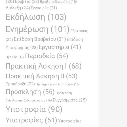
(28)
Βραβείο
(23)
Βραβείο Θωμαϊδη
(18)
Διάλεξη
(24)
Εγγραφές
(21)
Εκδήλωση
(103)
Ενημέρωση
(101)
Εξετάσεις
Επίδοση Βραβείου
(31)
Επίδοση
(20)
Εργαστήρια
(41)
Υποτροφίας
(23)
Περιοδεία
(54)
Ημερίδα
(15)
Πρακτική Άσκηση Ι
(68)
Πρακτική Άσκηση ΙΙ
(53)
Προκήρυξη
(22)
Προκήρυξη για υποτροφία
(16)
Πρόσκληση
(56)
Πρόσκληση
Συγγράμματα
(25)
Εκδήλωσης Ενδιαφέροντος
(16)
Υποτροφία
(90)
Υποτροφίες
(61)
Υποτροφίες