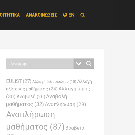
ΟΙΤΗΤΙΚΑ
ΑΝΑΚΟΙΝΩΣΕΙΣ
EN
EULiST
(27)
Αλλαγή
Αλλαγή διδασκαλίας
(18)
Αλλαγή ώρας
εξέτασης μαθήματος
(24)
Αναβολή
(30)
Αναβολή
(26)
μαθήματος
(32)
Αναπλήρωση
(29)
Αναπλήρωση
μαθήματος
(87)
Βραβεία