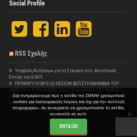
Social Profile
t
F
L
y
w
a
i
o
i
c
n
u
t
e
k
t
t
b
e
u
RSS Σχολής
e
o
d
b
r
o
I
e
k
n
Υποβολή Αιτήσεων για τη Στέγαση στις Φοιτητικές
Εστίες του Ε.Μ.Π.
ΠΡΟΚΗΡΥΞΗ ΔΥΟ (2) ΘΕΣΕΩΝ ΔΕΠ ΣΤΗ ΒΑΘΜΙΔΑ ΤΟΥ
ΚΑΘΗΓΗΤΗ Α’ ΒΑΘΜΙΔΑΣ ΚΑΙ ΣΤΗ ΒΑΘΜΙΔΑ ΤΟΥ ΑΝΑΠΛ.
Σας ενημερώνουμε πως η σελίδα της ΣΜΜΜ χρησιμοποιεί
ΚΑΘΗΓΗΤΗ ΣΤΗ ΣΧΟΛΗ
cookies για λειτουργικούς λόγους και όχι για την συλλογή
ΠΡΟΓΡΑΜΜΑ ΕΠΑΝΑΛΗΠΤΙΚΗΣ ΕΞΕΤΑΣΤΙΚΗΣ
πληροφοριών. Αν συνεχίσετε να χρησιμοποιείτε τη σελίδα,
ΣΕΠΤΕΜΒΡΙΟΥ ΑΚΑΔ.ΕΤΟΥΣ 2025-26
συναινείτε σε αυτό.
ΕΝΤΆΞΕΙ