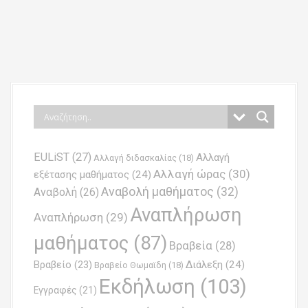
P
o
s
t
n
EULiST
(27)
Αλλαγή
a
Αλλαγή διδασκαλίας
(18)
Αλλαγή ώρας
(30)
εξέτασης μαθήματος
(24)
v
Αναβολή μαθήματος
(32)
Αναβολή
(26)
i
Αναπλήρωση
Αναπλήρωση
(29)
g
μαθήματος
(87)
Βραβεία
(28)
a
Βραβείο
(23)
Διάλεξη
(24)
Βραβείο Θωμαϊδη
(18)
t
Εκδήλωση
(103)
Εγγραφές
(21)
i