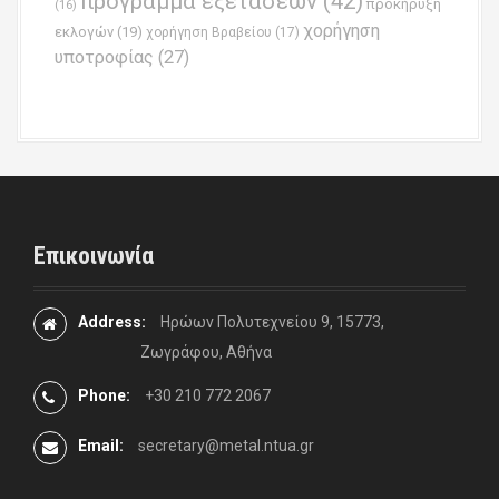
προγραμμα εξετάσεων
(42)
προκήρυξη
(16)
χορήγηση
εκλογών
(19)
χορήγηση Βραβείου
(17)
υποτροφίας
(27)
Επικοινωνία
Address:
Ηρώων Πολυτεχνείου 9, 15773,
Ζωγράφου, Αθήνα
Phone:
+30 210 772 2067
Email:
secretary@metal.ntua.gr