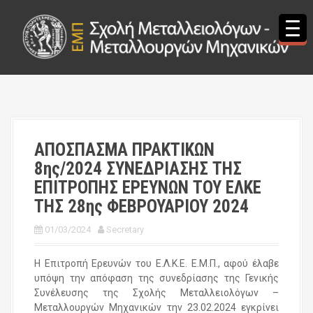
S
k
i
p
t
o
c
o
n
t
ΑΠΟΣΠΑΣΜΑ ΠΡΑΚΤΙΚΩΝ
e
8ης/2024 ΣΥΝΕΔΡΙΑΣΗΣ ΤΗΣ
n
t
ΕΠΙΤΡΟΠΗΣ ΕΡΕΥΝΩΝ ΤΟΥ ΕΛΚΕ
ΤΗΣ 28ης ΦΕΒΡΟΥΑΡΙΟΥ 2024
01/03/2024
Secretary
Η Επιτροπή Ερευνών του Ε.Λ.Κ.Ε. Ε.Μ.Π., αφού έλαβε
υπόψη την απόφαση της συνεδρίασης της Γενικής
Συνέλευσης της Σχολής Μεταλλειολόγων –
Μεταλλουργών Μηχανικών την 23.02.2024 εγκρίνει