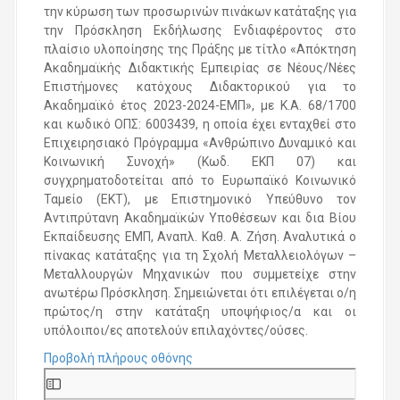
την κύρωση των προσωρινών πινάκων κατάταξης για
την Πρόσκληση Εκδήλωσης Ενδιαφέροντος στο
πλαίσιο υλοποίησης της Πράξης με τίτλο «Απόκτηση
Ακαδημαϊκής Διδακτικής Εμπειρίας σε Νέους/Νέες
Επιστήμονες κατόχους Διδακτορικού για το
Ακαδημαϊκό έτος 2023-2024-ΕΜΠ», με Κ.Α. 68/1700
και κωδικό ΟΠΣ: 6003439, η οποία έχει ενταχθεί στο
Επιχειρησιακό Πρόγραμμα «Ανθρώπινο Δυναμικό και
Κοινωνική Συνοχή» (Κωδ. ΕΚΠ 07) και
συγχρηματοδοτείται από το Ευρωπαϊκό Κοινωνικό
Ταμείο (ΕΚΤ), με Επιστημονικό Υπεύθυνο τον
Αντιπρύτανη Ακαδημαϊκών Υποθέσεων και δια Βίου
Εκπαίδευσης ΕΜΠ, Αναπλ. Καθ. Α. Ζήση. Αναλυτικά ο
πίνακας κατάταξης για τη Σχολή Μεταλλειολόγων –
Μεταλλουργών Μηχανικών που συμμετείχε στην
ανωτέρω Πρόσκληση. Σημειώνεται ότι επιλέγεται ο/η
πρώτος/η στην κατάταξη υποψήφιος/α και οι
υπόλοιποι/ες αποτελούν επιλαχόντες/ούσες.
Προβολή πλήρους οθόνης
S
k