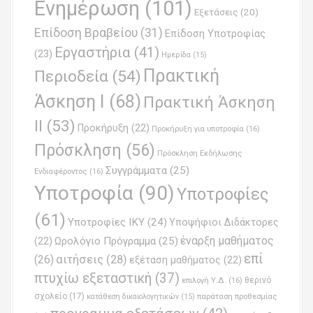
Ενημέρωση
(101)
o
Εξετάσεις
(20)
Επίδοση Βραβείου
(31)
n
Επίδοση Υποτροφίας
Εργαστήρια
(41)
(23)
Ημερίδα
(15)
Πρακτική
Περιοδεία
(54)
Άσκηση Ι
(68)
Πρακτική Άσκηση
ΙΙ
(53)
Προκήρυξη
(22)
Προκήρυξη για υποτροφία
(16)
Πρόσκληση
(56)
Πρόσκληση Εκδήλωσης
Συγγράμματα
(25)
Ενδιαφέροντος
(16)
Υποτροφία
(90)
Υποτροφίες
(61)
Υποτροφίες ΙΚΥ
(24)
Υποψήφιοι Διδάκτορες
έναρξη μαθήματος
Ωρολόγιο Πρόγραμμα
(25)
(22)
επί
(26)
αιτήσεις
(28)
εξέταση μαθήματος
(22)
πτυχίω εξεταστική
(37)
επιλογή Υ.Δ.
(16)
θερινό
σχολείο
(17)
παράταση προθεσμίας
κατάθεση δικαιολογητικών
(15)