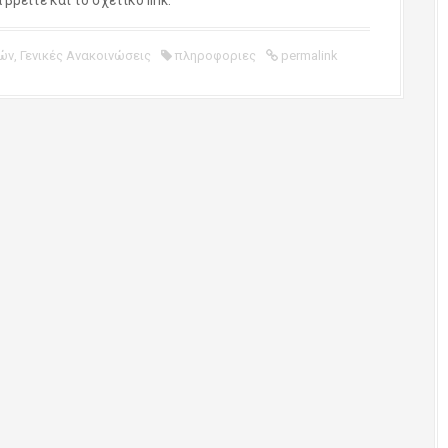
ών
,
Γενικές Ανακοινώσεις
πληροφοριες
permalink