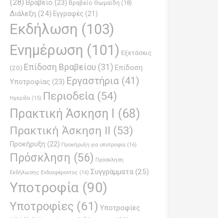
(28)
Βραβείο
(23)
Βραβείο Θωμαϊδη
(18)
Διάλεξη
(24)
Εγγραφές
(21)
Εκδήλωση
(103)
Ενημέρωση
(101)
Εξετάσεις
Επίδοση Βραβείου
(31)
Επίδοση
(20)
Εργαστήρια
(41)
Υποτροφίας
(23)
Περιοδεία
(54)
Ημερίδα
(15)
Πρακτική Άσκηση Ι
(68)
Πρακτική Άσκηση ΙΙ
(53)
Προκήρυξη
(22)
Προκήρυξη για υποτροφία
(16)
Πρόσκληση
(56)
Πρόσκληση
Συγγράμματα
(25)
Εκδήλωσης Ενδιαφέροντος
(16)
Υποτροφία
(90)
Υποτροφίες
(61)
Υποτροφίες