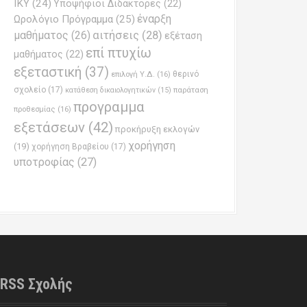
ΙΚΥ
(24)
Υποψήφιοι Διδάκτορες
(22)
έναρξη
Ωρολόγιο Πρόγραμμα
(25)
μαθήματος
(26)
αιτήσεις
(28)
εξέταση
επί πτυχίω
μαθήματος
(22)
εξεταστική
(37)
επιλογή Υ.Δ.
(16)
θερινό
σχολείο
(17)
παράταση
κατάθεση δικαιολογητικών
(15)
προγραμμα
προθεσμίας
(16)
εξετάσεων
(42)
προκήρυξη εκλογών
χορήγηση
(19)
χορήγηση Βραβείου
(17)
υποτροφίας
(27)
RSS Σχολής