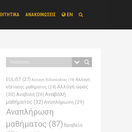
ΟΙΤΗΤΙΚΑ
ΑΝΑΚΟΙΝΩΣΕΙΣ
EN
EULiST
(27)
Αλλαγή
Αλλαγή διδασκαλίας
(18)
Αλλαγή ώρας
εξέτασης μαθήματος
(24)
Αναβολή
(30)
Αναβολή
(26)
μαθήματος
(32)
Αναπλήρωση
(29)
Αναπλήρωση
μαθήματος
(87)
Βραβεία