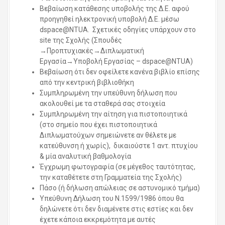
Βεβαίωση κατάθεσης υποβολής της Δ.Ε. αφού
προηγηθεί ηλεκτρονική υποβολή Δ.Ε. μέσω
dspace@NTUA. Σχετικές οδηγίες υπάρχουν στο
site της Σχολής (Σπουδές
→Προπτυχιακές→Διπλωματική
Εργασία→Υποβολή Εργασίας – dspace@NTUA)
Βεβαίωση ότι δεν οφείλετε κανένα βιβλίο επίσης
από την κεντρική βιβλιοθήκη
Συμπληρωμένη την υπεύθυνη δήλωση που
ακολουθεί με τα σταθερά σας στοιχεία
Συμπληρωμένη την αίτηση για πιστοποιητικά
(στο σημείο που έχει πιστοποιητικά
Διπλωματούχων σημειώνετε αν θέλετε με
κατεύθυνση ή χωρίς), δικαιούστε 1 αντ. πτυχίου
& μία αναλυτική βαθμολογία
Έγχρωμη φωτογραφία (σε μέγεθος ταυτότητας,
την καταθέτετε στη Γραμματεία της Σχολής)
Πάσο (ή δήλωση απώλειας σε αστυνομικό τμήμα)
Υπεύθυνη Δήλωση του Ν.1599/1986 όπου θα
δηλώνετε ότι δεν διαμένετε στις εστίες και δεν
έχετε κάποια εκκρεμότητα με αυτές