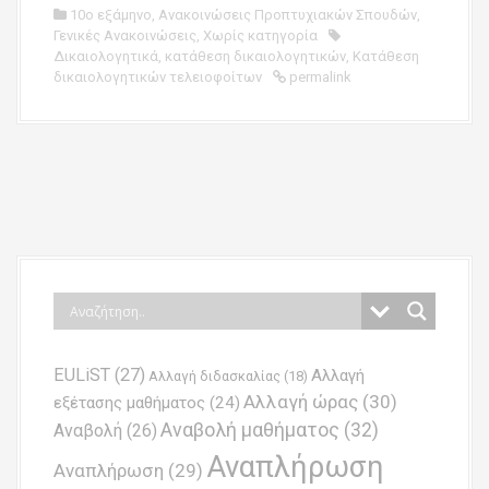
10ο εξάμηνο
,
Ανακοινώσεις Προπτυχιακών Σπουδών
,
Γενικές Ανακοινώσεις
,
Χωρίς κατηγορία
Δικαιολογητικά
,
κατάθεση δικαιολογητικών
,
Κατάθεση
δικαιολογητικών τελειοφοίτων
permalink
P
o
s
t
n
EULiST
(27)
Αλλαγή
a
Αλλαγή διδασκαλίας
(18)
Αλλαγή ώρας
(30)
εξέτασης μαθήματος
(24)
v
Αναβολή μαθήματος
(32)
Αναβολή
(26)
i
Αναπλήρωση
Αναπλήρωση
(29)