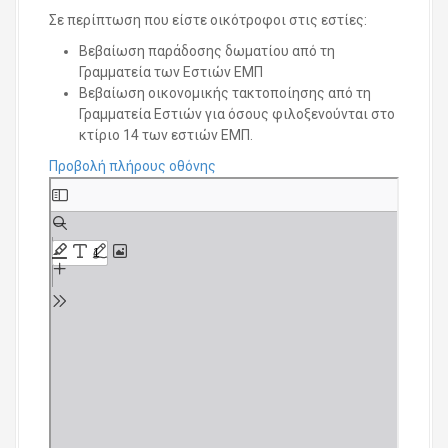
Σε περίπτωση που είστε οικότροφοι στις εστίες:
Βεβαίωση παράδοσης δωματίου από τη
Γραμματεία των Εστιών ΕΜΠ
Βεβαίωση οικονομικής τακτοποίησης από τη
Γραμματεία Εστιών για όσους φιλοξενούνται στο
κτίριο 14 των εστιών ΕΜΠ.
Προβολή πλήρους οθόνης
S
k
i
p
t
o
P
D
F
c
o
n
t