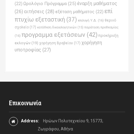
έναρξη μαθήματος
Ωρολόγιο Πρόγραμμα
(25)
(22)
επί
(26)
αιτήσεις
(28)
εξέταση μαθήματος
(22)
πτυχίω εξεταστική
(37)
επιλογή Υ.Δ.
(16)
θερινό
σχολείο
(17)
παράταση προθεσμίας
κατάθεση δικαιολογητικών
(15)
προγραμμα εξετάσεων
(42)
προκήρυξη
(16)
χορήγηση
εκλογών
(19)
χορήγηση Βραβείου
(17)
υποτροφίας
(27)
Επικοινωνία
Address:
Ηρώων Πολυτεχνείου 9, 15773,
Ζωγράφου, Αθήνα