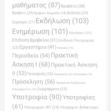
g
μαθήματος
(87)
Βραβεία
(28)
a
Βραβείο
(23)
Διάλεξη
(24)
Βραβείο Θωμαϊδη
(18)
t
Εκδήλωση
(103)
Εγγραφές
(21)
i
Ενημέρωση
(101)
o
Εξετάσεις
(20)
Επίδοση Βραβείου
(31)
n
Επίδοση Υποτροφίας
Εργαστήρια
(41)
(23)
Ημερίδα
(15)
Πρακτική
Περιοδεία
(54)
Άσκηση Ι
(68)
Πρακτική Άσκηση
ΙΙ
(53)
Προκήρυξη
(22)
Προκήρυξη για υποτροφία
(16)
Πρόσκληση
(56)
Πρόσκληση Εκδήλωσης
Συγγράμματα
(25)
Ενδιαφέροντος
(16)
Υποτροφία
(90)
Υποτροφίες
(61)
Υποτροφίες ΙΚΥ
(24)
Υποψήφιοι Διδάκτορες