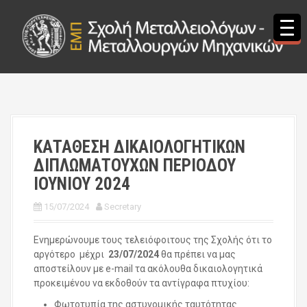
S
k
i
p
t
o
c
o
n
t
ΚΑΤΑΘΕΣΗ ΔΙΚΑΙΟΛΟΓΗΤΙΚΩΝ
e
ΔΙΠΛΩΜΑΤΟΥΧΩΝ ΠΕΡΙΟΔΟΥ
n
t
ΙΟΥΝΙΟΥ 2024
15/07/2024
Secretary
Ενημερώνουμε τους τελειόφοιτους της Σχολής ότι το
αργότερο μέχρι
23/07/2024
θα πρέπει να μας
αποστείλουν με e-mail τα ακόλουθα δικαιολογητικά
προκειμένου να εκδοθούν τα αντίγραφα πτυχίου:
Φωτοτυπία της αστυνομικής ταυτότητας