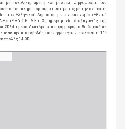
ι με καθολική, άμεση και μυστική ψηφοφορία, που
του ειδικού πληροφοριακού συστήματος με την ονομασία
ας του Ελληνικού Δημοσίου με την επωνυμία «Εθνικό
.» (Ε.Δ.Υ.Τ.Ε. Α.Ε.). Ως
ημερομηνία διεξαγωγής
της
υ 2024
, ημέρα
Δευτέρα
και η ψηφοφορία θα διαρκέσει
η
 ημερομηνία
υποβολής υποψηφιοτήτων ορίζεται η
11
οστολής 14:00.