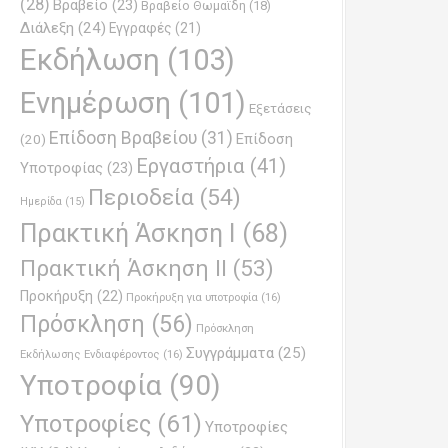
(28)
Βραβείο
(23)
Βραβείο Θωμαϊδη
(18)
Διάλεξη
(24)
Εγγραφές
(21)
Εκδήλωση
(103)
Ενημέρωση
(101)
Εξετάσεις
Επίδοση Βραβείου
(31)
Επίδοση
(20)
Εργαστήρια
(41)
Υποτροφίας
(23)
Περιοδεία
(54)
Ημερίδα
(15)
Πρακτική Άσκηση Ι
(68)
Πρακτική Άσκηση ΙΙ
(53)
Προκήρυξη
(22)
Προκήρυξη για υποτροφία
(16)
Πρόσκληση
(56)
Πρόσκληση
Συγγράμματα
(25)
Εκδήλωσης Ενδιαφέροντος
(16)
Υποτροφία
(90)
Υποτροφίες
(61)
Υποτροφίες