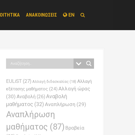
ΟΙΤΗΤΙΚΑ
ΑΝΑΚΟΙΝΩΣΕΙΣ
EN
EULiST
(27)
Αλλαγή
Αλλαγή διδασκαλίας
(18)
Αλλαγή ώρας
εξέτασης μαθήματος
(24)
Αναβολή
(30)
Αναβολή
(26)
μαθήματος
(32)
Αναπλήρωση
(29)
Αναπλήρωση
μαθήματος
(87)
Βραβεία