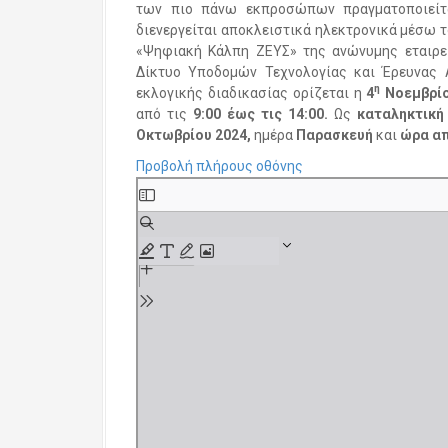
των πιο πάνω εκπροσώπων πραγματοποιείτα
διενεργείται αποκλειστικά ηλεκτρονικά μέσω 
«Ψηφιακή Κάλπη ΖΕΥΣ» της ανώνυμης εταιρεί
Δίκτυο Υποδομών Τεχνολογίας και Έρευνας Α.Ε
η
εκλογικής διαδικασίας ορίζεται η
4
Νοεμβρίο
από τις
9:00 έως τις 14:00.
Ως
καταληκτική
Οκτωβρίου 2024,
ημέρα
Παρασκευή
και
ώρα απ
Προβολή πλήρους οθόνης
S
k
i
p
t
o
P
D
F
c
o
n
t