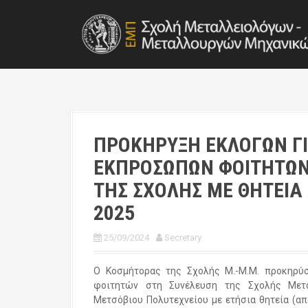
S
k
i
p
t
o
c
o
n
t
ΠΡΟΚΗΡΥΞΗ ΕΚΛΟΓΩΝ Γ
e
ΕΚΠΡΟΣΩΠΩΝ ΦΟΙΤΗΤΩΝ
n
t
ΤΗΣ ΣΧΟΛΗΣ ΜΕ ΘΗΤΕΙΑ 
2025
25/09/2024
Secretary
Ο Κοσμήτορας της Σχολής Μ.-Μ.Μ. προκηρύ
φοιτητών στη Συνέλευση της Σχολής Μετ
Μετσόβιου Πολυτεχνείου με ετήσια θητεία (απ