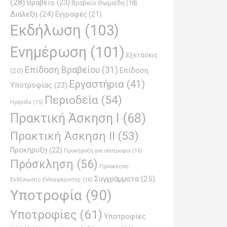
(28)
Βραβείο
(23)
Βραβείο Θωμαϊδη
(18)
Διάλεξη
(24)
Εγγραφές
(21)
Εκδήλωση
(103)
Ενημέρωση
(101)
Εξετάσεις
Επίδοση Βραβείου
(31)
Επίδοση
(20)
Εργαστήρια
(41)
Υποτροφίας
(23)
Περιοδεία
(54)
Ημερίδα
(15)
Πρακτική Άσκηση Ι
(68)
Πρακτική Άσκηση ΙΙ
(53)
Προκήρυξη
(22)
Προκήρυξη για υποτροφία
(16)
Πρόσκληση
(56)
Πρόσκληση
Συγγράμματα
(25)
Εκδήλωσης Ενδιαφέροντος
(16)
Υποτροφία
(90)
Υποτροφίες
(61)
Υποτροφίες