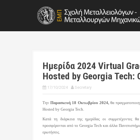
S
k
i
p
t
o
c
o
n
t
Ημερίδα 2024 Virtual Gr
e
Hosted by Georgia Tech: 
n
t
17/10/2024
Secretary
Την
Παρασκευή 18 Οκτωβρίου 2024,
θα πραγματοποιηθ
Hosted by Georgia Tech.
Κατά τη διάρκεια της ημερίδας οι συμμετέχοντες θ
προσφέρονται από το Georgia Tech και άλλα Πανεπιστήμι
ερωτήσεις.