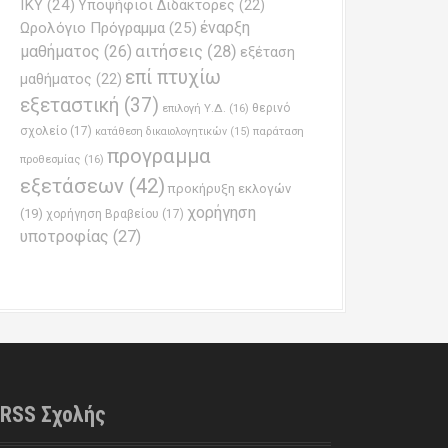
ΙΚΥ
(24)
Υποψήφιοι Διδάκτορες
(22)
έναρξη
Ωρολόγιο Πρόγραμμα
(25)
μαθήματος
(26)
αιτήσεις
(28)
εξέταση
επί πτυχίω
μαθήματος
(22)
εξεταστική
(37)
επιλογή Υ.Δ.
(16)
θερινό
σχολείο
(17)
παράταση
κατάθεση δικαιολογητικών
(15)
προγραμμα
προθεσμίας
(16)
εξετάσεων
(42)
προκήρυξη εκλογών
χορήγηση
(19)
χορήγηση Βραβείου
(17)
υποτροφίας
(27)
RSS Σχολής