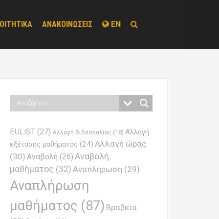
ΟΙΤΗΤΙΚΑ
ΑΝΑΚΟΙΝΩΣΕΙΣ
EN
EULiST
(27)
Αλλαγή
Αλλαγή διδασκαλίας
(18)
Αλλαγή ώρας
εξέτασης μαθήματος
(24)
Αναβολή
(30)
Αναβολή
(26)
μαθήματος
(32)
Αναπλήρωση
(29)
Αναπλήρωση
μαθήματος
(87)
Βραβεία