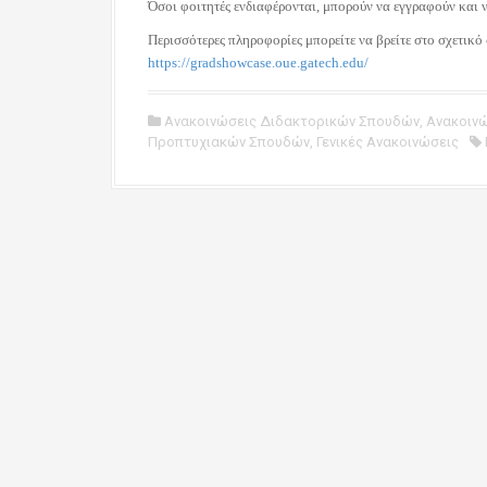
Όσοι φοιτητές ενδιαφέρονται, μπορούν να εγγραφούν και
Περισσότερες πληροφορίες μπορείτε να βρείτε στο σχετικό
https://gradshowcase.oue.gatech.edu/
Ανακοινώσεις Διδακτορικών Σπουδών
,
Ανακοιν
Προπτυχιακών Σπουδών
,
Γενικές Ανακοινώσεις
P
o
s
t
n
a
v