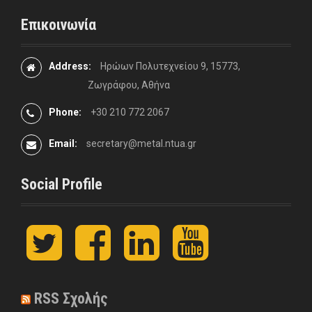
Επικοινωνία
Address:
Ηρώων Πολυτεχνείου 9, 15773,
Ζωγράφου, Αθήνα
Phone:
+30 210 772 2067
Email:
secretary@metal.ntua.gr
Social Profile
t
F
L
y
w
a
i
o
i
c
n
u
t
e
k
t
t
b
e
u
RSS Σχολής
e
o
d
b