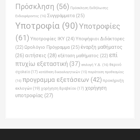
Πρόσκληση
(56)
Πρόσκληση Εκδήλωσης
Συγγράμματα
(25)
Ενδιαφέροντος
(16)
Υποτροφία
(90)
Υποτροφίες
(61)
Υποτροφίες ΙΚΥ
(24)
Υποψήφιοι Διδάκτορες
έναρξη μαθήματος
Ωρολόγιο Πρόγραμμα
(25)
(22)
επί
(26)
αιτήσεις
(28)
εξέταση μαθήματος
(22)
πτυχίω εξεταστική
(37)
επιλογή Υ.Δ.
(16)
θερινό
σχολείο
(17)
παράταση προθεσμίας
κατάθεση δικαιολογητικών
(15)
προγραμμα εξετάσεων
(42)
προκήρυξη
(16)
χορήγηση
εκλογών
(19)
χορήγηση Βραβείου
(17)
υποτροφίας
(27)