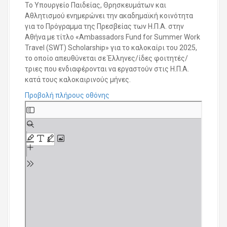
Το Υπουργείο Παιδείας, Θρησκευμάτων και
Αθλητισμού ενημερώνει την ακαδημαϊκή κοινότητα
για το Πρόγραμμα της Πρεσβείας των Η.Π.Α. στην
Αθήνα με τίτλο «Ambassadors Fund for Summer Work
Travel (SWT) Scholarship» για το καλοκαίρι του 2025,
το οποίο απευθύνεται σε Έλληνες/ίδες φοιτητές/
τριες που ενδιαφέρονται να εργαστούν στις Η.Π.Α.
κατά τους καλοκαιρινούς μήνες.
Προβολή πλήρους οθόνης
S
k
i
p
t
o
P
D
F
c
o
n