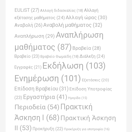
n
EULiST
(27)
Αλλαγή
a
Αλλαγή διδασκαλίας
(18)
Αλλαγή ώρας
(30)
εξέτασης μαθήματος
(24)
v
Αναβολή μαθήματος
(32)
Αναβολή
(26)
i
Αναπλήρωση
Αναπλήρωση
(29)
g
μαθήματος
(87)
Βραβεία
(28)
a
Βραβείο
(23)
Διάλεξη
(24)
Βραβείο Θωμαϊδη
(18)
t
Εκδήλωση
(103)
Εγγραφές
(21)
i
Ενημέρωση
(101)
o
Εξετάσεις
(20)
Επίδοση Βραβείου
(31)
n
Επίδοση Υποτροφίας
Εργαστήρια
(41)
(23)
Ημερίδα
(15)
Πρακτική
Περιοδεία
(54)
Άσκηση Ι
(68)
Πρακτική Άσκηση
ΙΙ
(53)
Προκήρυξη
(22)
Προκήρυξη για υποτροφία
(16)