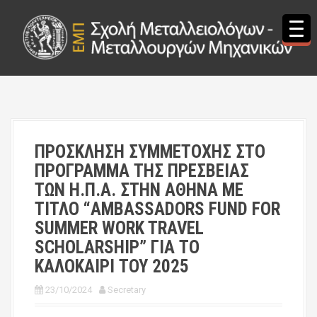
S
k
i
p
t
o
c
o
n
t
ΠΡΟΣΚΛΗΣΗ ΣΥΜΜΕΤΟΧΗΣ ΣΤΟ
e
ΠΡΟΓΡΑΜΜΑ ΤΗΣ ΠΡΕΣΒΕΙΑΣ
n
t
ΤΩΝ Η.Π.Α. ΣΤΗΝ ΑΘΗΝΑ ΜΕ
ΤΙΤΛΟ “AMBASSADORS FUND FOR
SUMMER WORK TRAVEL
SCHOLARSHIP” ΓΙΑ ΤΟ
ΚΑΛΟΚΑΙΡΙ ΤΟΥ 2025
23/10/2024
Secretary