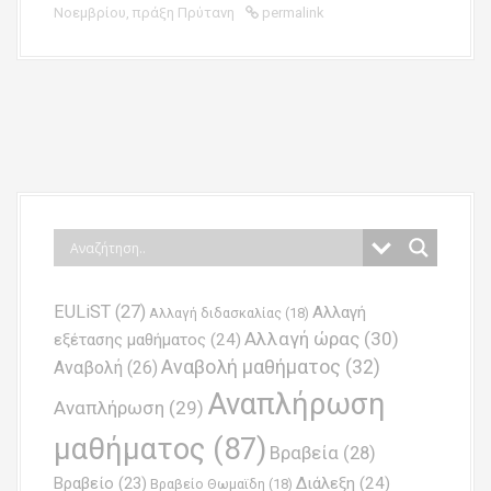
Νοεμβρίου
,
πράξη Πρύτανη
permalink
P
o
s
t
n
EULiST
(27)
Αλλαγή
a
Αλλαγή διδασκαλίας
(18)
Αλλαγή ώρας
(30)
εξέτασης μαθήματος
(24)
v
Αναβολή μαθήματος
(32)
Αναβολή
(26)
i
Αναπλήρωση
Αναπλήρωση
(29)
g
μαθήματος
(87)
Βραβεία
(28)
a
Βραβείο
(23)
Διάλεξη
(24)
Βραβείο Θωμαϊδη
(18)