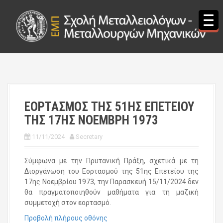
S
k
i
p
t
o
c
o
n
t
ΕΟΡΤΑΣΜΟΣ ΤΗΣ 51ΗΣ ΕΠΕΤΕΙΟΥ
e
ΤΗΣ 17ΗΣ ΝΟΕΜΒΡΗ 1973
n
t
11/11/2024
Secretary
Σύμφωνα με την Πρυτανική Πράξη, σχετικά με τη
Διοργάνωση του Εορτασμού της 51ης Επετείου της
17ης Νοεμβρίου 1973, την Παρασκευή 15/11/2024 δεν
θα πραγματοποιηθούν μαθήματα για τη μαζική
συμμετοχή στον εορτασμό.
Προβολή πλήρους οθόνης