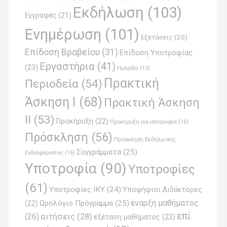
t
Εκδήλωση
(103)
Εγγραφές
(21)
i
Ενημέρωση
(101)
o
Εξετάσεις
(20)
Επίδοση Βραβείου
(31)
n
Επίδοση Υποτροφίας
Εργαστήρια
(41)
(23)
Ημερίδα
(15)
Πρακτική
Περιοδεία
(54)
Άσκηση Ι
(68)
Πρακτική Άσκηση
ΙΙ
(53)
Προκήρυξη
(22)
Προκήρυξη για υποτροφία
(16)
Πρόσκληση
(56)
Πρόσκληση Εκδήλωσης
Συγγράμματα
(25)
Ενδιαφέροντος
(16)
Υποτροφία
(90)
Υποτροφίες
(61)
Υποτροφίες ΙΚΥ
(24)
Υποψήφιοι Διδάκτορες
έναρξη μαθήματος
Ωρολόγιο Πρόγραμμα
(25)
(22)
επί
(26)
αιτήσεις
(28)
εξέταση μαθήματος
(22)