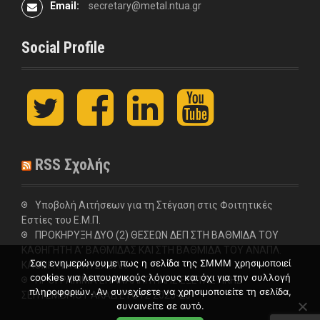
Email:
secretary@metal.ntua.gr
Social Profile
t
F
L
y
w
a
i
o
i
c
n
u
t
e
k
t
t
b
e
u
RSS Σχολής
e
o
d
b
r
o
I
e
k
n
Υποβολή Αιτήσεων για τη Στέγαση στις Φοιτητικές
Εστίες του Ε.Μ.Π.
ΠΡΟΚΗΡΥΞΗ ΔΥΟ (2) ΘΕΣΕΩΝ ΔΕΠ ΣΤΗ ΒΑΘΜΙΔΑ ΤΟΥ
ΚΑΘΗΓΗΤΗ Α’ ΒΑΘΜΙΔΑΣ ΚΑΙ ΣΤΗ ΒΑΘΜΙΔΑ ΤΟΥ ΑΝΑΠΛ.
Σας ενημερώνουμε πως η σελίδα της ΣΜΜΜ χρησιμοποιεί
ΚΑΘΗΓΗΤΗ ΣΤΗ ΣΧΟΛΗ
cookies για λειτουργικούς λόγους και όχι για την συλλογή
ΠΡΟΓΡΑΜΜΑ ΕΠΑΝΑΛΗΠΤΙΚΗΣ ΕΞΕΤΑΣΤΙΚΗΣ
πληροφοριών. Αν συνεχίσετε να χρησιμοποιείτε τη σελίδα,
ΣΕΠΤΕΜΒΡΙΟΥ ΑΚΑΔ.ΕΤΟΥΣ 2025-26
συναινείτε σε αυτό.