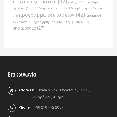
πτυχίω εξεταστική
(37)
επιλογή Υ.Δ.
(16)
θερινό
σχολείο
(17)
παράταση προθεσμίας
κατάθεση δικαιολογητικών
(15)
προγραμμα εξετάσεων
(42)
προκήρυξη
(16)
χορήγηση
εκλογών
(19)
χορήγηση Βραβείου
(17)
υποτροφίας
(27)
Επικοινωνία
Address:
Ηρώων Πολυτεχνείου 9, 15773,
Ζωγράφου, Αθήνα
Phone:
+30 210 772 2067