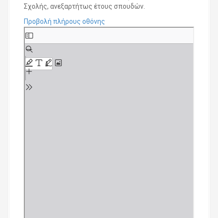
Σχολής, ανεξαρτήτως έτους σπουδών.
Προβολή πλήρους οθόνης
S
k
i
p
t
o
P
D
F
c
o
n
t
e
n
t