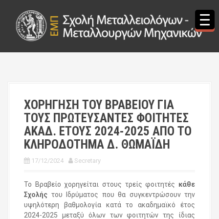
S
k
i
p
t
o
c
o
n
t
ΧΟΡΗΓΗΣΗ ΤΟΥ ΒΡΑΒΕΙΟΥ ΓΙΑ
e
ΤΟΥΣ ΠΡΩΤΕΥΣΑΝΤΕΣ ΦΟΙΤΗΤΕΣ
n
t
ΑΚΑΔ. ΕΤΟΥΣ 2024-2025 ΑΠΟ ΤΟ
ΚΛΗΡΟΔΟΤΗΜΑ Δ. ΘΩΜΑΪΔΗ
17/12/2024
Secretary
Το Βραβείο χορηγείται στους τρείς φοιτητές
κάθε
Σχολής
του Ιδρύματος που θα συγκεντρώσουν την
υψηλότερη βαθμολογία κατά το ακαδημαϊκό έτος
2024-2025 μεταξύ όλων των φοιτητών της ίδιας