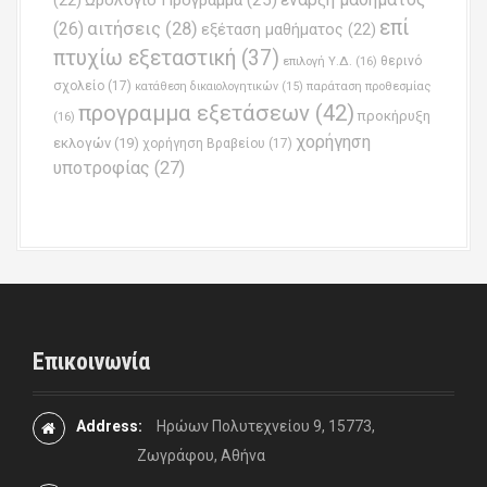
Ωρολόγιο Πρόγραμμα
(25)
(22)
επί
(26)
αιτήσεις
(28)
εξέταση μαθήματος
(22)
πτυχίω εξεταστική
(37)
επιλογή Υ.Δ.
(16)
θερινό
σχολείο
(17)
παράταση προθεσμίας
κατάθεση δικαιολογητικών
(15)
προγραμμα εξετάσεων
(42)
προκήρυξη
(16)
χορήγηση
εκλογών
(19)
χορήγηση Βραβείου
(17)
υποτροφίας
(27)
Επικοινωνία
Address:
Ηρώων Πολυτεχνείου 9, 15773,
Ζωγράφου, Αθήνα