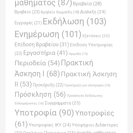
μαθήματος
(87)
Βραβεία
(28)
a
Βραβείο
(23)
Διάλεξη
(24)
Βραβείο Θωμαϊδη
(18)
t
Εκδήλωση
(103)
Εγγραφές
(21)
i
Ενημέρωση
(101)
o
Εξετάσεις
(20)
Επίδοση Βραβείου
(31)
n
Επίδοση Υποτροφίας
Εργαστήρια
(41)
(23)
Ημερίδα
(15)
Πρακτική
Περιοδεία
(54)
Άσκηση Ι
(68)
Πρακτική Άσκηση
ΙΙ
(53)
Προκήρυξη
(22)
Προκήρυξη για υποτροφία
(16)
Πρόσκληση
(56)
Πρόσκληση Εκδήλωσης
Συγγράμματα
(25)
Ενδιαφέροντος
(16)
Υποτροφία
(90)
Υποτροφίες
(61)
Υποτροφίες ΙΚΥ
(24)
Υποψήφιοι Διδάκτορες
έναρξη μαθήματος