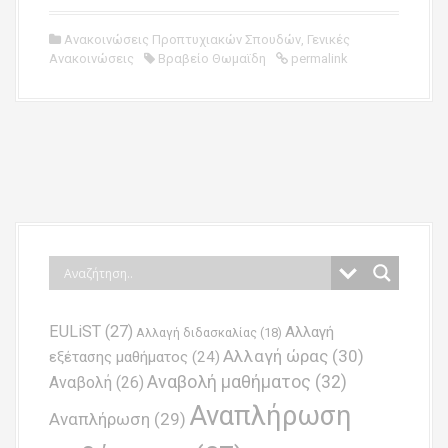
Ανακοινώσεις Προπτυχιακών Σπουδών
,
Γενικές
Ανακοινώσεις
Βραβείο Θωμαϊδη
permalink
P
o
s
t
n
EULiST
(27)
Αλλαγή
a
Αλλαγή διδασκαλίας
(18)
Αλλαγή ώρας
(30)
εξέτασης μαθήματος
(24)
v
Αναβολή μαθήματος
(32)
Αναβολή
(26)
i
Αναπλήρωση
Αναπλήρωση
(29)
g