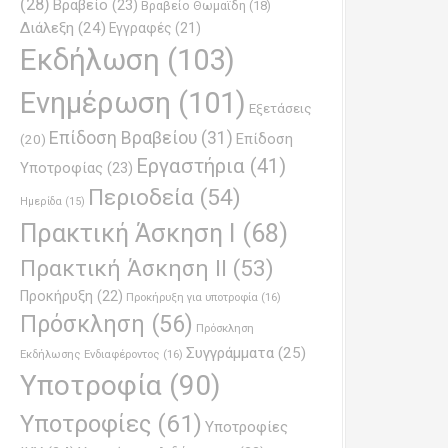
(28)
Βραβείο
(23)
Βραβείο Θωμαϊδη
(18)
Διάλεξη
(24)
Εγγραφές
(21)
Εκδήλωση
(103)
Ενημέρωση
(101)
Εξετάσεις
Επίδοση Βραβείου
(31)
Επίδοση
(20)
Εργαστήρια
(41)
Υποτροφίας
(23)
Περιοδεία
(54)
Ημερίδα
(15)
Πρακτική Άσκηση Ι
(68)
Πρακτική Άσκηση ΙΙ
(53)
Προκήρυξη
(22)
Προκήρυξη για υποτροφία
(16)
Πρόσκληση
(56)
Πρόσκληση
Συγγράμματα
(25)
Εκδήλωσης Ενδιαφέροντος
(16)
Υποτροφία
(90)
Υποτροφίες
(61)
Υποτροφίες