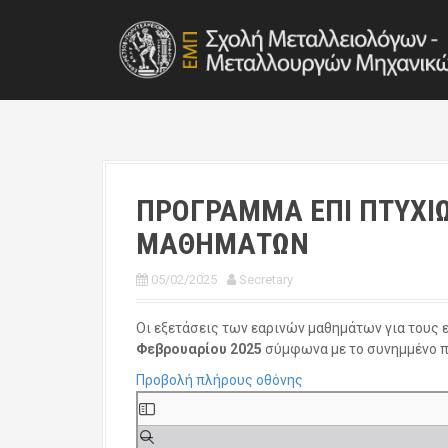
S
k
i
p
t
o
c
o
n
t
ΠΡΟΓΡΑΜΜΑ ΕΠΙ ΠΤΥΧΙΩ
e
ΜΑΘΗΜΑΤΩΝ
n
t
05/02/2025
Secretary
Οι εξετάσεις των εαρινών μαθημάτων για τους 
Φεβρουαρίου 2025
σύμφωνα με το συνημμένο 
Προβολή πλήρους οθόνης
S
k
i