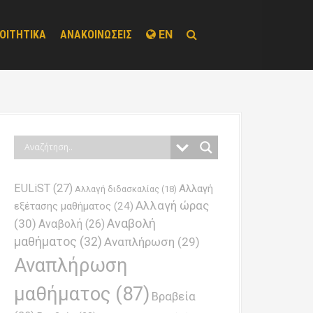
ΟΙΤΗΤΙΚΑ
ΑΝΑΚΟΙΝΩΣΕΙΣ
EN
EULiST
(27)
Αλλαγή
Αλλαγή διδασκαλίας
(18)
Αλλαγή ώρας
εξέτασης μαθήματος
(24)
Αναβολή
(30)
Αναβολή
(26)
μαθήματος
(32)
Αναπλήρωση
(29)
Αναπλήρωση
μαθήματος
(87)
Βραβεία