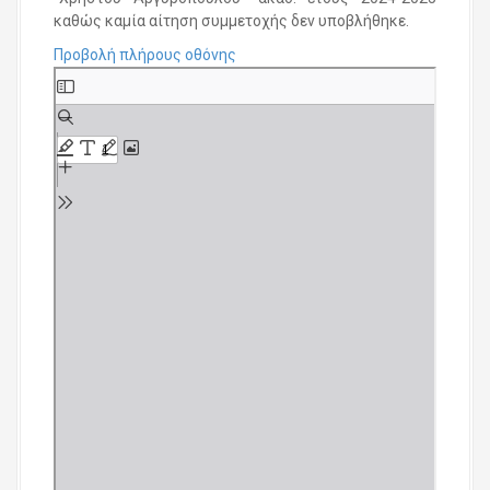
καθώς καμία αίτηση συμμετοχής δεν υποβλήθηκε.
Προβολή πλήρους οθόνης
S
k
i
p
t
o
P
D
F
c
o
n
t
e
n
t