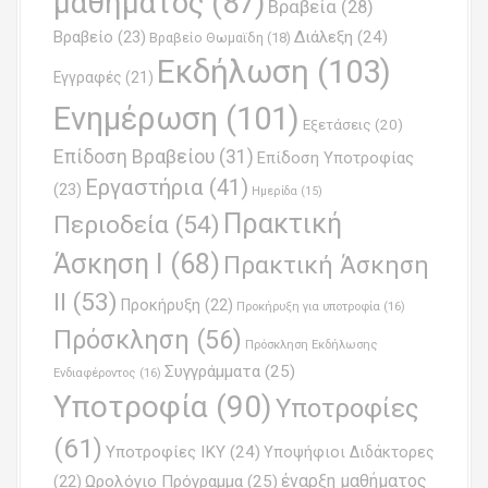
μαθήματος
(87)
Βραβεία
(28)
a
Βραβείο
(23)
Διάλεξη
(24)
Βραβείο Θωμαϊδη
(18)
t
Εκδήλωση
(103)
Εγγραφές
(21)
i
Ενημέρωση
(101)
o
Εξετάσεις
(20)
Επίδοση Βραβείου
(31)
n
Επίδοση Υποτροφίας
Εργαστήρια
(41)
(23)
Ημερίδα
(15)
Πρακτική
Περιοδεία
(54)
Άσκηση Ι
(68)
Πρακτική Άσκηση
ΙΙ
(53)
Προκήρυξη
(22)
Προκήρυξη για υποτροφία
(16)
Πρόσκληση
(56)
Πρόσκληση Εκδήλωσης
Συγγράμματα
(25)
Ενδιαφέροντος
(16)
Υποτροφία
(90)
Υποτροφίες
(61)
Υποτροφίες ΙΚΥ
(24)
Υποψήφιοι Διδάκτορες
έναρξη μαθήματος
Ωρολόγιο Πρόγραμμα
(25)
(22)