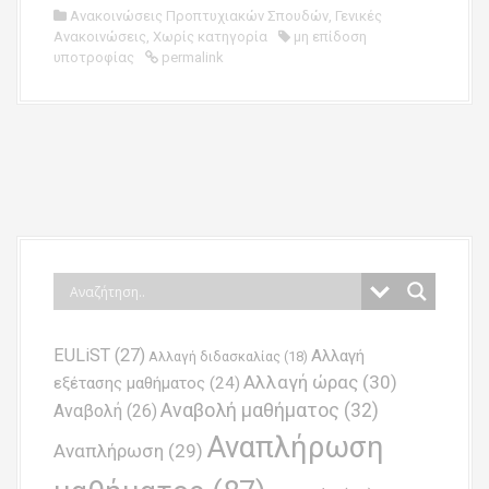
Ανακοινώσεις Προπτυχιακών Σπουδών
,
Γενικές
Ανακοινώσεις
,
Χωρίς κατηγορία
μη επίδοση
υποτροφίας
permalink
P
o
s
t
n
EULiST
(27)
Αλλαγή
a
Αλλαγή διδασκαλίας
(18)
Αλλαγή ώρας
(30)
εξέτασης μαθήματος
(24)
v
Αναβολή μαθήματος
(32)
Αναβολή
(26)
i
Αναπλήρωση
Αναπλήρωση
(29)
g