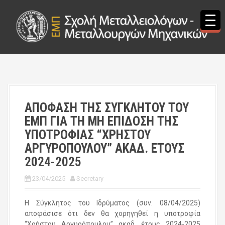
S
k
i
p
t
o
c
o
n
t
ΑΠΟΦΑΣΗ ΤΗΣ ΣΥΓΚΛΗΤΟΥ ΤΟΥ
e
ΕΜΠ ΓΙΑ ΤΗ ΜΗ ΕΠΙΔΟΣΗ ΤΗΣ
n
t
ΥΠΟΤΡΟΦΙΑΣ “ΧΡΗΣΤΟΥ
ΑΡΓΥΡΟΠΟΥΛΟΥ” ΑΚΑΔ. ΕΤΟΥΣ
2024-2025
23/04/2025
Secretary
Η Σύγκλητος του Ιδρύματος (συν. 08/04/2025)
αποφάσισε ότι δεν θα χορηγηθεί η υποτροφία
“Χρήστου Αργυρόπουλου” ακαδ. έτους 2024-2025