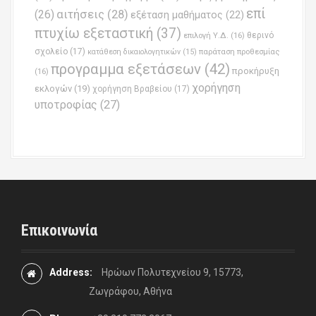
επί
(26)
αιτήσεις
(28)
εξέταση μαθήματος
(22)
πτυχίω εξεταστική
(37)
επιλογή Υ.Δ.
(16)
θερινό
σχολείο
(17)
παράταση προθεσμίας
κατάθεση δικαιολογητικών
(15)
προγραμμα εξετάσεων
(42)
προκήρυξη
(16)
χορήγηση
εκλογών
(19)
χορήγηση Βραβείου
(17)
υποτροφίας
(27)
Επικοινωνία
Address:
Ηρώων Πολυτεχνείου 9, 15773,
Ζωγράφου, Αθήνα