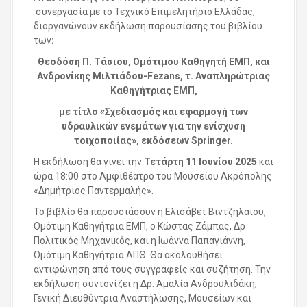
συνεργασία με το Τεχνικό Επιμελητήριο Ελλάδας,
διοργανώνουν εκδήλωση παρουσίασης του βιβλίου
των
:
Θεοδόση Π. Τάσιου, Ομότιμου Καθηγητή ΕΜΠ, και
Ανδρονίκης Μιλτιάδου-Fezans
, τ. Αναπληρώτριας
Καθηγήτριας ΕΜΠ,
με τίτλο «Σχεδιασμός και εφαρμογή των
υδραυλικών ενεμάτων για την ενίσχυση
τοιχοποιίας», εκδόσεων
Springer
.
Η εκδήλωση θα γίνει την
Τετάρτη 11 Ιουνίου 2025
και
ώρα 18:00 στο Αμφιθέατρο του Μουσείου Ακρόπολης
«Δημήτριος Παντερμαλής».
Το βιβλίο θα παρουσιάσουν η Ελισάβετ Βιντζηλαίου,
Ομότιμη Καθηγήτρια ΕΜΠ, ο Κώστας Ζάμπας, Δρ
Πολιτικός Μηχανικός, και η Ιωάννα Παπαγιάννη,
Ομότιμη Καθηγήτρια ΑΠΘ. Θα ακολουθήσει
αντιφώνηση από τους συγγραφείς και συζήτηση. Την
εκδήλωση συντονίζει η Δρ. Αμαλία Ανδρουλιδάκη,
Γενική Διευθύντρια Αναστήλωσης, Μουσείων και