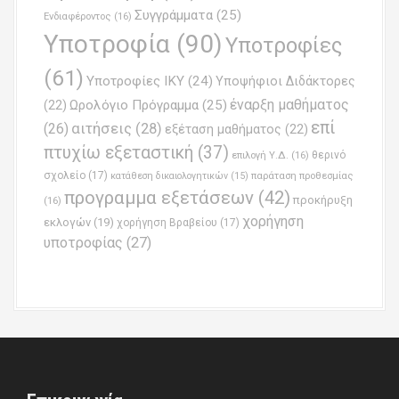
Συγγράμματα
(25)
Ενδιαφέροντος
(16)
Υποτροφία
(90)
Υποτροφίες
(61)
Υποτροφίες ΙΚΥ
(24)
Υποψήφιοι Διδάκτορες
έναρξη μαθήματος
Ωρολόγιο Πρόγραμμα
(25)
(22)
επί
(26)
αιτήσεις
(28)
εξέταση μαθήματος
(22)
πτυχίω εξεταστική
(37)
επιλογή Υ.Δ.
(16)
θερινό
σχολείο
(17)
παράταση προθεσμίας
κατάθεση δικαιολογητικών
(15)
προγραμμα εξετάσεων
(42)
προκήρυξη
(16)
χορήγηση
εκλογών
(19)
χορήγηση Βραβείου
(17)
υποτροφίας
(27)