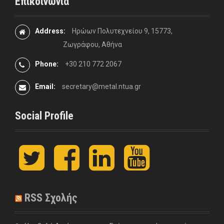
Επικοινωνία
Address:
Ηρώων Πολυτεχνείου 9, 15773,
Ζωγράφου, Αθήνα
Phone:
+30 210 772 2067
Email:
secretary@metal.ntua.gr
Social Profile
t
F
L
y
w
a
i
o
i
c
n
u
t
e
k
t
t
b
e
u
RSS Σχολής
e
o
d
b
r
o
I
e
k
n