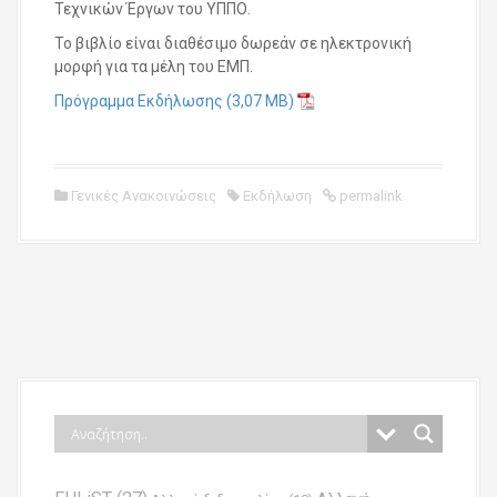
Τεχνικών Έργων του ΥΠΠΟ.
Το βιβλίο είναι διαθέσιμο δωρεάν σε ηλεκτρονική
μορφή για τα μέλη του ΕΜΠ.
Πρόγραμμα Εκδήλωσης
Γενικές Ανακοινώσεις
Εκδήλωση
permalink
P
o
s
t
n