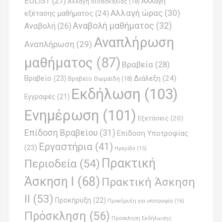
EULiST
(27)
Αλλαγή
a
Αλλαγή διδασκαλίας
(18)
Αλλαγή ώρας
(30)
εξέτασης μαθήματος
(24)
v
Αναβολή μαθήματος
(32)
Αναβολή
(26)
i
Αναπλήρωση
Αναπλήρωση
(29)
g
μαθήματος
(87)
Βραβεία
(28)
a
Βραβείο
(23)
Διάλεξη
(24)
Βραβείο Θωμαϊδη
(18)
t
Εκδήλωση
(103)
Εγγραφές
(21)
i
Ενημέρωση
(101)
o
Εξετάσεις
(20)
Επίδοση Βραβείου
(31)
n
Επίδοση Υποτροφίας
Εργαστήρια
(41)
(23)
Ημερίδα
(15)
Πρακτική
Περιοδεία
(54)
Άσκηση Ι
(68)
Πρακτική Άσκηση
ΙΙ
(53)
Προκήρυξη
(22)
Προκήρυξη για υποτροφία
(16)
Πρόσκληση
(56)
Πρόσκληση Εκδήλωσης