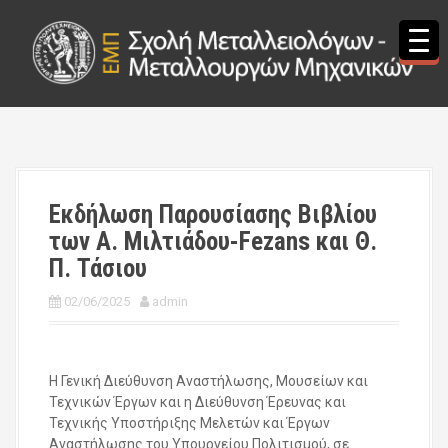
S
k
i
p
t
o
c
o
n
t
Εκδήλωση Παρουσίασης Βιβλίου
e
των Α. Μιλτιάδου-Fezans και Θ.
n
t
Π. Τάσιου
02/06/2025
admin
Η Γενική Διεύθυνση Αναστήλωσης, Μουσείων και
Τεχνικών Έργων και η Διεύθυνση Έρευνας και
Τεχνικής Υποστήριξης Μελετών και Έργων
Αναστήλωσης του Υπουργείου Πολιτισμού, σε