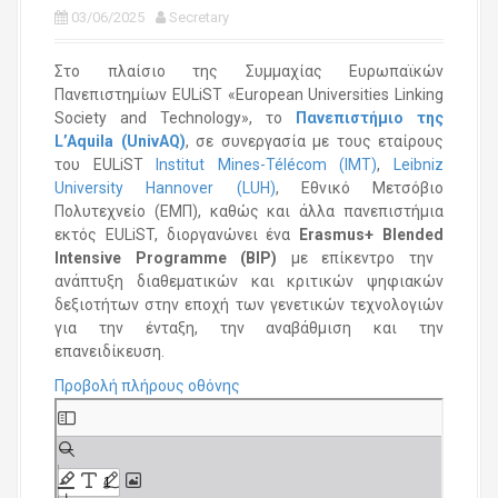
03/06/2025
Secretary
Στο πλαίσιο της Συμμαχίας Ευρωπαϊκών
Πανεπιστημίων EULiST «European Universities Linking
Society and Technology», το
Πανεπιστήμιο της
L
’Aquila
(UnivAQ
)
, σε συνεργασία με τους εταίρους
του EULiST
Institut Mines-Télécom (IMT)
,
Leibniz
University Hannover (LUH)
, Εθνικό Μετσόβιο
Πολυτεχνείο (ΕΜΠ), καθώς και άλλα πανεπιστήμια
εκτός EULiST, διοργανώνει ένα
Erasmus
+ Blended
Intensive
Programme
(BIP
)
με επίκεντρο την
ανάπτυξη διαθεματικών και κριτικών ψηφιακών
δεξιοτήτων στην εποχή των γενετικών τεχνολογιών
για την ένταξη, την αναβάθμιση και την
επανειδίκευση.
Προβολή πλήρους οθόνης
S
k
i
p