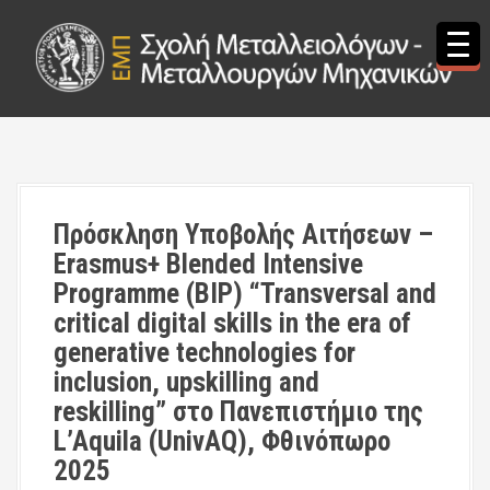
S
k
i
p
t
o
c
o
n
t
Πρόσκληση Υποβολής Αιτήσεων –
e
Erasmus+ Blended Intensive
n
t
Programme (BIP) “Transversal and
critical digital skills in the era of
generative technologies for
inclusion, upskilling and
reskilling” στο Πανεπιστήμιο της
L’Aquila (UnivAQ), Φθινόπωρο
2025