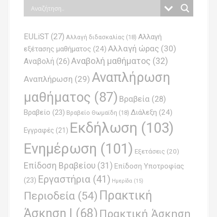
t
n
EULiST
(27)
Αλλαγή
a
Αλλαγή διδασκαλίας
(18)
Αλλαγή ώρας
(30)
εξέτασης μαθήματος
(24)
v
Αναβολή μαθήματος
(32)
Αναβολή
(26)
i
Αναπλήρωση
Αναπλήρωση
(29)
g
μαθήματος
(87)
Βραβεία
(28)
a
Βραβείο
(23)
Διάλεξη
(24)
Βραβείο Θωμαϊδη
(18)
t
Εκδήλωση
(103)
Εγγραφές
(21)
i
Ενημέρωση
(101)
o
Εξετάσεις
(20)
Επίδοση Βραβείου
(31)
n
Επίδοση Υποτροφίας
Εργαστήρια
(41)
(23)
Ημερίδα
(15)
Πρακτική
Περιοδεία
(54)
Άσκηση Ι
(68)
Πρακτική Άσκηση