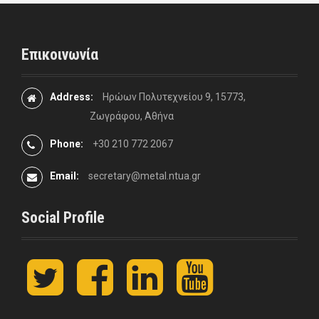
Επικοινωνία
Address:
Ηρώων Πολυτεχνείου 9, 15773,
Ζωγράφου, Αθήνα
Phone:
+30 210 772 2067
Email:
secretary@metal.ntua.gr
Social Profile
t
F
L
y
w
a
i
o
i
c
n
u
t
e
k
t