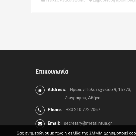
Γενικές Ανακοινώσεις
Δημοσίευση προκήρυξ
P
o
s
t
Επικοινωνία
n
a
Address:
Ηρώων Πολυτεχνείου 9, 15773,
v
Ζωγράφου, Αθήνα
i
Phone:
+30 210 772 2067
g
Email:
secretary@metal.ntua.gr
a
Σας ενημερώνουμε πως η σελίδα της ΣΜΜΜ χρησιμοποιεί cookie