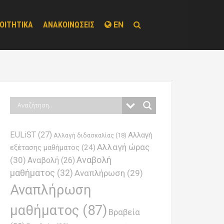
ΟΙΤΗΤΙΚΑ
ΑΝΑΚΟΙΝΩΣΕΙΣ
EN
EULiST
(27)
Αλλαγή
Αλλαγή διδασκαλίας
(18)
Αλλαγή ώρας
εξέτασης μαθήματος
(24)
Αναβολή
(30)
Αναβολή
(26)
μαθήματος
(32)
Αναπλήρωση
(29)
Αναπλήρωση
μαθήματος
(87)
Βραβεία