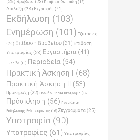
(28)
Βραβείο
(23)
Βραβείο Θωμαϊδη
(18)
Διάλεξη
(24)
Εγγραφές
(21)
Εκδήλωση
(103)
Ενημέρωση
(101)
Εξετάσεις
Επίδοση Βραβείου
(31)
Επίδοση
(20)
Εργαστήρια
(41)
Υποτροφίας
(23)
Περιοδεία
(54)
Ημερίδα
(15)
Πρακτική Άσκηση Ι
(68)
Πρακτική Άσκηση ΙΙ
(53)
Προκήρυξη
(22)
Προκήρυξη για υποτροφία
(16)
Πρόσκληση
(56)
Πρόσκληση
Συγγράμματα
(25)
Εκδήλωσης Ενδιαφέροντος
(16)
Υποτροφία
(90)
Υποτροφίες
(61)
Υποτροφίες