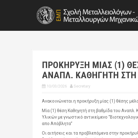
S
k
i
p
t
o
c
o
n
t
ΠΡΟΚΗΡΥΞΗ ΜΙΑΣ (1) Θ
e
ΑΝΑΠΛ. ΚΑΘΗΓΗΤΗ ΣΤΗ
n
t
10/03/2026
Secretary
Ανακοινώνεται η προκήρυξη μίας (1) θέσης μέλ
Μία (1) θέση Καθηγητή στη βαθμίδα του Αναπλ.
Υλικών με γνωστικό αντικείμενο “Βιοτεχνολογ
απο Απόβλητα”
Οι αιτήσεις και τα προβλεπόμενα στην προκήρυ