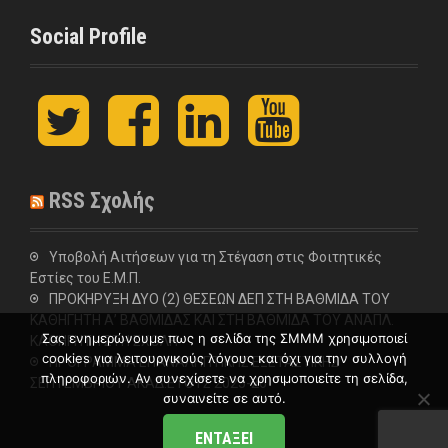
Social Profile
t
F
L
y
w
a
i
o
i
c
n
u
t
e
k
t
t
b
e
u
RSS Σχολής
e
o
d
b
r
o
I
e
k
n
Υποβολή Αιτήσεων για τη Στέγαση στις Φοιτητικές
Εστίες του Ε.Μ.Π.
ΠΡΟΚΗΡΥΞΗ ΔΥΟ (2) ΘΕΣΕΩΝ ΔΕΠ ΣΤΗ ΒΑΘΜΙΔΑ ΤΟΥ
ΚΑΘΗΓΗΤΗ Α’ ΒΑΘΜΙΔΑΣ ΚΑΙ ΣΤΗ ΒΑΘΜΙΔΑ ΤΟΥ ΑΝΑΠΛ.
Σας ενημερώνουμε πως η σελίδα της ΣΜΜΜ χρησιμοποιεί
ΚΑΘΗΓΗΤΗ ΣΤΗ ΣΧΟΛΗ
cookies για λειτουργικούς λόγους και όχι για την συλλογή
ΠΡΟΓΡΑΜΜΑ ΕΠΑΝΑΛΗΠΤΙΚΗΣ ΕΞΕΤΑΣΤΙΚΗΣ
πληροφοριών. Αν συνεχίσετε να χρησιμοποιείτε τη σελίδα,
ΣΕΠΤΕΜΒΡΙΟΥ ΑΚΑΔ.ΕΤΟΥΣ 2025-26
συναινείτε σε αυτό.
ΕΝΤΆΞΕΙ