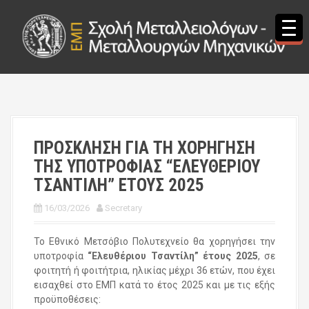
S
k
i
p
t
o
c
o
n
t
ΠΡΟΣΚΛΗΣΗ ΓΙΑ ΤΗ ΧΟΡΗΓΗΣΗ
e
ΤΗΣ ΥΠΟΤΡΟΦΙΑΣ “ΕΛΕΥΘΕΡΙΟΥ
n
t
ΤΣΑΝΤΙΛΗ” ΕΤΟΥΣ 2025
16/03/2026
Secretary
Το Εθνικό Μετσόβιο Πολυτεχνείο θα χορηγήσει την
υποτροφία
“Ελευθέριου Τσαντίλη” έτους 2025
, σε
φοιτητή ή φοιτήτρια, ηλικίας μέχρι 36 ετών, που έχει
εισαχθεί στο ΕΜΠ κατά το έτος 2025 και με τις εξής
προϋποθέσεις: