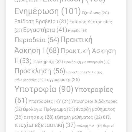
Εγγραφές
(21)
i
Ενημέρωση
(101)
o
Εξετάσεις
(20)
Επίδοση Βραβείου
(31)
n
Επίδοση Υποτροφίας
Εργαστήρια
(41)
(23)
Ημερίδα
(15)
Πρακτική
Περιοδεία
(54)
Άσκηση Ι
(68)
Πρακτική Άσκηση
ΙΙ
(53)
Προκήρυξη
(22)
Προκήρυξη για υποτροφία
(16)
Πρόσκληση
(56)
Πρόσκληση Εκδήλωσης
Συγγράμματα
(25)
Ενδιαφέροντος
(16)
Υποτροφία
(90)
Υποτροφίες
(61)
Υποτροφίες ΙΚΥ
(24)
Υποψήφιοι Διδάκτορες
έναρξη μαθήματος
Ωρολόγιο Πρόγραμμα
(25)
(22)
επί
(26)
αιτήσεις
(28)
εξέταση μαθήματος
(22)
πτυχίω εξεταστική
(37)
επιλογή Υ.Δ.
(16)
θερινό