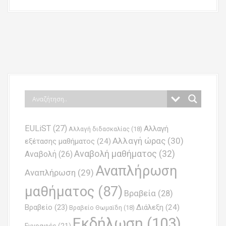
P
o
s
t
n
EULiST
(27)
Αλλαγή
a
Αλλαγή διδασκαλίας
(18)
Αλλαγή ώρας
(30)
εξέτασης μαθήματος
(24)
v
Αναβολή μαθήματος
(32)
Αναβολή
(26)
i
Αναπλήρωση
Αναπλήρωση
(29)
g
μαθήματος
(87)
Βραβεία
(28)
a
Βραβείο
(23)
Διάλεξη
(24)
Βραβείο Θωμαϊδη
(18)
t
Εκδήλωση
(103)