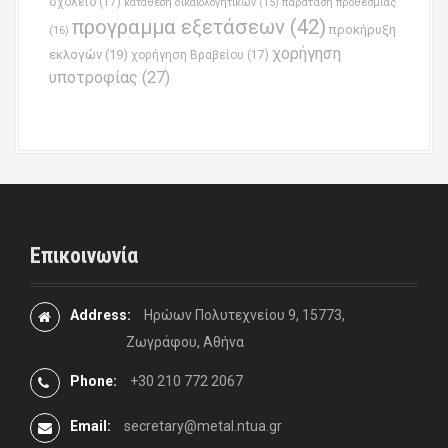
σχολείο
(17)
παράταση προθεσμίας
κατάθεση δικαιολογητικών
(15)
προγραμμα εξετάσεων
(42)
προκήρυξη
(16)
χορήγηση
εκλογών
(19)
χορήγηση Βραβείου
(17)
υποτροφίας
(27)
Επικοινωνία
Address:
Ηρώων Πολυτεχνείου 9, 15773,
Ζωγράφου, Αθήνα
Phone:
+30 210 772 2067
Email:
secretary@metal.ntua.gr