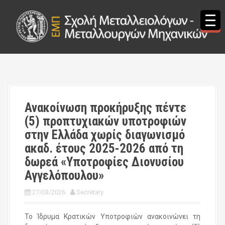
S
k
i
p
t
o
c
o
n
t
Ανακοίνωση προκήρυξης πέντε
e
(5) προπτυχιακών υποτροφιών
n
t
στην Ελλάδα χωρίς διαγωνισμό
ακαδ. έτους 2025-2026 από τη
δωρεά «Υποτροφίες Διονυσίου
Αγγελόπουλου»
27/03/2026
Secretary
Το Ίδρυμα Κρατικών Υποτροφιών ανακοινώνει τη