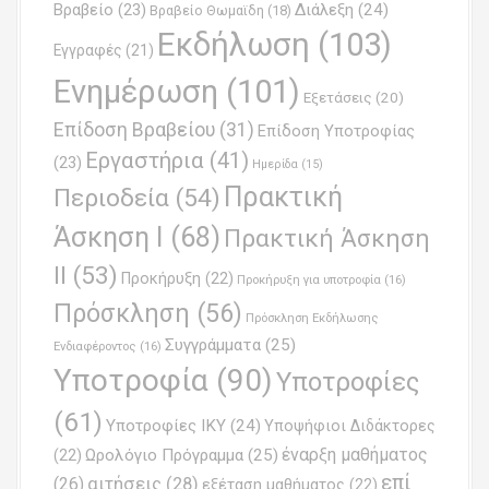
Βραβείο
(23)
Διάλεξη
(24)
Βραβείο Θωμαϊδη
(18)
t
Εκδήλωση
(103)
Εγγραφές
(21)
i
Ενημέρωση
(101)
o
Εξετάσεις
(20)
Επίδοση Βραβείου
(31)
n
Επίδοση Υποτροφίας
Εργαστήρια
(41)
(23)
Ημερίδα
(15)
Πρακτική
Περιοδεία
(54)
Άσκηση Ι
(68)
Πρακτική Άσκηση
ΙΙ
(53)
Προκήρυξη
(22)
Προκήρυξη για υποτροφία
(16)
Πρόσκληση
(56)
Πρόσκληση Εκδήλωσης
Συγγράμματα
(25)
Ενδιαφέροντος
(16)
Υποτροφία
(90)
Υποτροφίες
(61)
Υποτροφίες ΙΚΥ
(24)
Υποψήφιοι Διδάκτορες
έναρξη μαθήματος
Ωρολόγιο Πρόγραμμα
(25)
(22)
επί
(26)
αιτήσεις
(28)
εξέταση μαθήματος
(22)