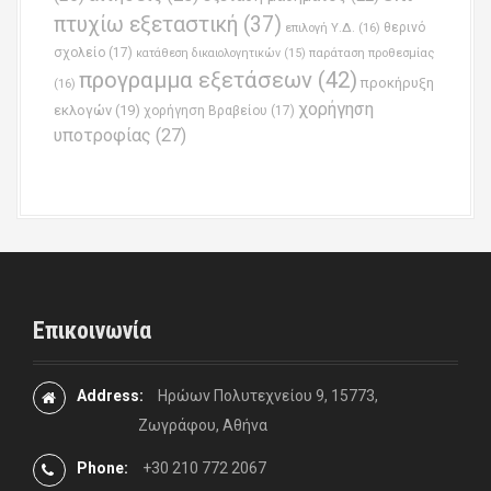
πτυχίω εξεταστική
(37)
επιλογή Υ.Δ.
(16)
θερινό
σχολείο
(17)
παράταση προθεσμίας
κατάθεση δικαιολογητικών
(15)
προγραμμα εξετάσεων
(42)
προκήρυξη
(16)
χορήγηση
εκλογών
(19)
χορήγηση Βραβείου
(17)
υποτροφίας
(27)
Επικοινωνία
Address:
Ηρώων Πολυτεχνείου 9, 15773,
Ζωγράφου, Αθήνα
Phone:
+30 210 772 2067