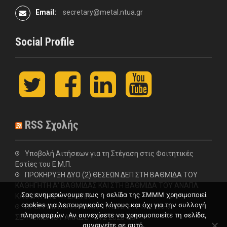
Email:
secretary@metal.ntua.gr
Social Profile
t
F
L
y
w
a
i
o
i
c
n
u
t
e
k
t
t
b
e
u
RSS Σχολής
e
o
d
b
r
o
I
e
k
n
Υποβολή Αιτήσεων για τη Στέγαση στις Φοιτητικές
Εστίες του Ε.Μ.Π.
ΠΡΟΚΗΡΥΞΗ ΔΥΟ (2) ΘΕΣΕΩΝ ΔΕΠ ΣΤΗ ΒΑΘΜΙΔΑ ΤΟΥ
ΚΑΘΗΓΗΤΗ Α’ ΒΑΘΜΙΔΑΣ ΚΑΙ ΣΤΗ ΒΑΘΜΙΔΑ ΤΟΥ ΑΝΑΠΛ.
Σας ενημερώνουμε πως η σελίδα της ΣΜΜΜ χρησιμοποιεί
ΚΑΘΗΓΗΤΗ ΣΤΗ ΣΧΟΛΗ
cookies για λειτουργικούς λόγους και όχι για την συλλογή
ΠΡΟΓΡΑΜΜΑ ΕΠΑΝΑΛΗΠΤΙΚΗΣ ΕΞΕΤΑΣΤΙΚΗΣ
πληροφοριών. Αν συνεχίσετε να χρησιμοποιείτε τη σελίδα,
ΣΕΠΤΕΜΒΡΙΟΥ ΑΚΑΔ.ΕΤΟΥΣ 2025-26
συναινείτε σε αυτό.