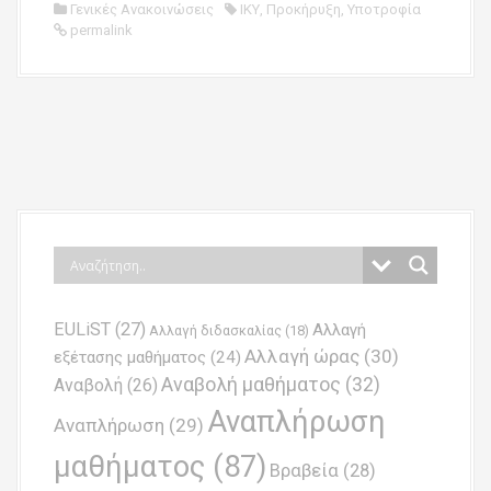
Γενικές Ανακοινώσεις
ΙΚΥ
,
Προκήρυξη
,
Υποτροφία
permalink
P
o
s
t
n
EULiST
(27)
Αλλαγή
a
Αλλαγή διδασκαλίας
(18)
Αλλαγή ώρας
(30)
εξέτασης μαθήματος
(24)
v
Αναβολή μαθήματος
(32)
Αναβολή
(26)
i
Αναπλήρωση
Αναπλήρωση
(29)
g
μαθήματος
(87)
Βραβεία
(28)
a