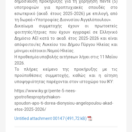
δημοσίευση προκήρυξης για τη χορήγηση πέντε (5)
υποτροφιών για προπτυχιακές σπουδές στο
εσωτερικό (ακαδ. έτους 2025-2026) με επιλογή, από
τη δωρεά «Υποτροφίες Διονυσίου Αγγελόπουλου».
Δικαίωμα συμμετοχής έχουν οι πρωτοετείς
φοιτητές/ήτριες που έχουν εγγραφεί σε Ελληνικό
Δημόσιο ΑΕΙ κατά το ακαδ. έτος 2025-2026 και είναι
απόφοιτοι/ες Λυκείου του Δήμου Πύργου Ηλείας και
μόνιμοι κάτοικοι Νομού Ηλείας.
H προθεσμία υποβολής αιτήσεων λήγει στις 11 Μαΐου
2026.
Το πλήρες κείμενο της προκήρυξης με τις
προϋποθέσεις συμμετοχής, καθώς και η αίτηση
υποψηφιότητας παρέχονται στον ιστοχώρο του ΙΚΥ:
https://www.iky.gr/pente-5-nees-
ypotrofiesproptychiakon-
spoudon-apo-ti-dorea-dionysiou-angelopoulou-akad-
etos-2025-2026/
Untitled attachment 00147