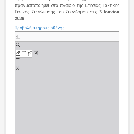
πραγματοποιηθεί στο πλαίσιο της Ετήσιας Τακτικής
Γενικής Συνέλευσης του Συνδέσμου στις
3 Ιουνίου
2026
.
Προβολή πλήρους οθόνης
S
k
i
p
t
o
P
D
F
c
o
n
t
e
n
t