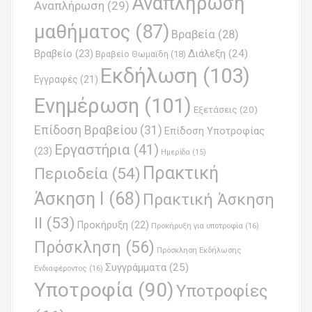
Αναπλήρωση
Αναπλήρωση
(29)
g
μαθήματος
(87)
Βραβεία
(28)
a
Βραβείο
(23)
Διάλεξη
(24)
Βραβείο Θωμαϊδη
(18)
t
Εκδήλωση
(103)
Εγγραφές
(21)
i
Ενημέρωση
(101)
o
Εξετάσεις
(20)
Επίδοση Βραβείου
(31)
n
Επίδοση Υποτροφίας
Εργαστήρια
(41)
(23)
Ημερίδα
(15)
Πρακτική
Περιοδεία
(54)
Άσκηση Ι
(68)
Πρακτική Άσκηση
ΙΙ
(53)
Προκήρυξη
(22)
Προκήρυξη για υποτροφία
(16)
Πρόσκληση
(56)
Πρόσκληση Εκδήλωσης
Συγγράμματα
(25)
Ενδιαφέροντος
(16)
Υποτροφία
(90)
Υποτροφίες