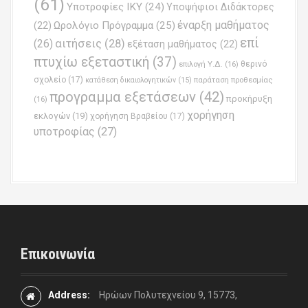
(61)
Υποτροφίες ΙΚΥ
(24)
Υποψήφιοι Διδάκτορες
έναρξη μαθήματος
Ωρολόγιο Πρόγραμμα
(25)
(22)
επί
(26)
αιτήσεις
(28)
εξέταση μαθήματος
(22)
πτυχίω εξεταστική
(37)
επιλογή Υ.Δ.
(16)
θερινό
σχολείο
(17)
παράταση προθεσμίας
κατάθεση δικαιολογητικών
(15)
προγραμμα εξετάσεων
(42)
προκήρυξη
(16)
χορήγηση
εκλογών
(19)
χορήγηση Βραβείου
(17)
υποτροφίας
(27)
Επικοινωνία
Address:
Ηρώων Πολυτεχνείου 9, 15773,