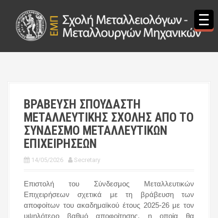
S
k
i
p
t
o
c
o
n
t
ΒΡΑΒΕΥΣΗ ΣΠΟΥΔΑΣΤΗ
e
ΜΕΤΑΛΛΕΥΤΙΚΗΣ ΣΧΟΛΗΣ ΑΠΟ ΤΟ
n
t
ΣΥΝΔΕΣΜΟ ΜΕΤΑΛΛΕΥΤΙΚΩΝ
ΕΠΙΧΕΙΡΗΣΕΩΝ
14/05/2026
Secretary
Επιστολή του
Σύνδεσμος Μεταλλευτικών
Επιχειρήσεων
σχετικά με τη βράβευση των
αποφοίτων του ακαδημαϊκού έτους 2025-26 με τον
υψηλότερο βαθμό αποφοίτησης, η οποία θα