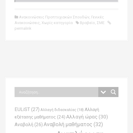
Ανακοινώσεις Προπτυχιακών Σπουδών
,
Γενικές
Ανακοινώσεις
,
Χωρίς κατηγορία
Βραβείο
,
ΣΜΕ
permalink
P
o
s
t
n
EULiST
(27)
Αλλαγή
a
Αλλαγή διδασκαλίας
(18)
Αλλαγή ώρας
(30)
εξέτασης μαθήματος
(24)
v
Αναβολή μαθήματος
(32)
Αναβολή
(26)
i