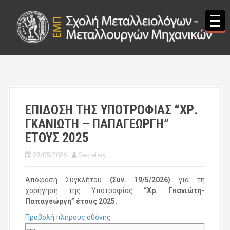
S
k
i
p
t
o
c
o
n
t
ΕΠΙΔΟΣΗ ΤΗΣ ΥΠΟΤΡΟΦΙΑΣ “ΧΡ.
e
ΓΚΑΝΙΩΤΗ – ΠΑΠΑΓΕΩΡΓΗ”
n
t
ΕΤΟΥΣ 2025
28/05/2026
Secretary
Απόφαση Συγκλήτου
(Συν. 19/5/2026)
για τη
χορήγηση της Υποτροφίας
“Χρ. Γκανιώτη-
Παπαγεώργη” έτους 2025.
Προβολή πλήρους οθόνης
S