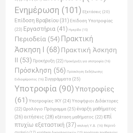
i
Ενημέρωση
(101)
o
Εξετάσεις
(20)
Επίδοση Βραβείου
(31)
n
Επίδοση Υποτροφίας
Εργαστήρια
(41)
(23)
Ημερίδα
(15)
Πρακτική
Περιοδεία
(54)
Άσκηση Ι
(68)
Πρακτική Άσκηση
ΙΙ
(53)
Προκήρυξη
(22)
Προκήρυξη για υποτροφία
(16)
Πρόσκληση
(56)
Πρόσκληση Εκδήλωσης
Συγγράμματα
(25)
Ενδιαφέροντος
(16)
Υποτροφία
(90)
Υποτροφίες
(61)
Υποτροφίες ΙΚΥ
(24)
Υποψήφιοι Διδάκτορες
έναρξη μαθήματος
Ωρολόγιο Πρόγραμμα
(25)
(22)
επί
(26)
αιτήσεις
(28)
εξέταση μαθήματος
(22)
πτυχίω εξεταστική
(37)
επιλογή Υ.Δ.
(16)
θερινό
σχολείο
(17)
παράταση προθεσμίας
κατάθεση δικαιολογητικών
(15)