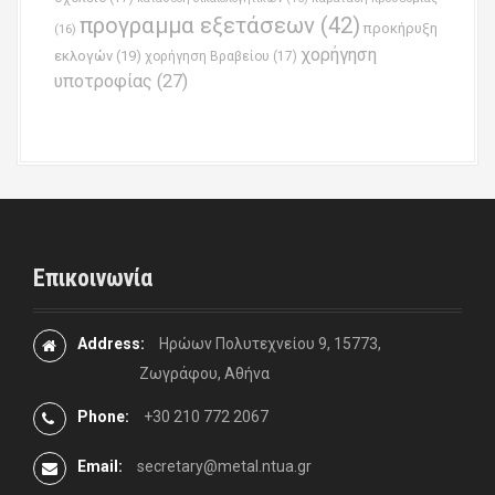
προγραμμα εξετάσεων
(42)
προκήρυξη
(16)
χορήγηση
εκλογών
(19)
χορήγηση Βραβείου
(17)
υποτροφίας
(27)
Επικοινωνία
Address:
Ηρώων Πολυτεχνείου 9, 15773,
Ζωγράφου, Αθήνα
Phone:
+30 210 772 2067
Email:
secretary@metal.ntua.gr