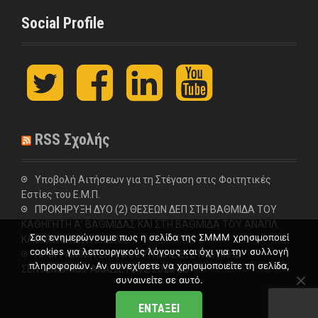
Social Profile
t
F
L
y
w
a
i
o
i
c
n
u
t
e
k
t
t
b
e
u
RSS Σχολής
e
o
d
b
r
o
I
e
k
n
Υποβολή Αιτήσεων για τη Στέγαση στις Φοιτητικές
Εστίες του Ε.Μ.Π.
ΠΡΟΚΗΡΥΞΗ ΔΥΟ (2) ΘΕΣΕΩΝ ΔΕΠ ΣΤΗ ΒΑΘΜΙΔΑ ΤΟΥ
ΚΑΘΗΓΗΤΗ Α’ ΒΑΘΜΙΔΑΣ ΚΑΙ ΣΤΗ ΒΑΘΜΙΔΑ ΤΟΥ ΑΝΑΠΛ.
Σας ενημερώνουμε πως η σελίδα της ΣΜΜΜ χρησιμοποιεί
ΚΑΘΗΓΗΤΗ ΣΤΗ ΣΧΟΛΗ
cookies για λειτουργικούς λόγους και όχι για την συλλογή
ΠΡΟΓΡΑΜΜΑ ΕΠΑΝΑΛΗΠΤΙΚΗΣ ΕΞΕΤΑΣΤΙΚΗΣ
πληροφοριών. Αν συνεχίσετε να χρησιμοποιείτε τη σελίδα,
ΣΕΠΤΕΜΒΡΙΟΥ ΑΚΑΔ.ΕΤΟΥΣ 2025-26
συναινείτε σε αυτό.
ΕΝΤΆΞΕΙ