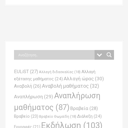
P
o
s
t
n
EULiST
(27)
Αλλαγή
a
Αλλαγή διδασκαλίας
(18)
Αλλαγή ώρας
(30)
εξέτασης μαθήματος
(24)
v
Αναβολή μαθήματος
(32)
Αναβολή
(26)
i
Αναπλήρωση
Αναπλήρωση
(29)
g
μαθήματος
(87)
Βραβεία
(28)
a
Βραβείο
(23)
Διάλεξη
(24)
Βραβείο Θωμαϊδη
(18)
t
Εκδήλωση
(103)
Εγγραφές
(21)