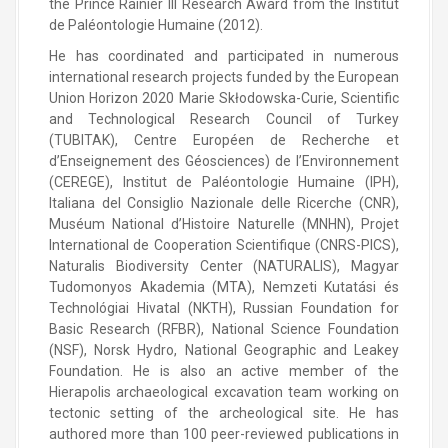
the Prince Rainier III Research Award from the Institut
de Paléontologie Humaine (2012).
He has coordinated and participated in numerous
international research projects funded by the European
Union Horizon 2020 Marie Skłodowska-Curie, Scientific
and Technological Research Council of Turkey
(TUBITAK), Centre Européen de Recherche et
d’Enseignement des Géosciences) de l’Environnement
(CEREGE), Institut de Paléontologie Humaine (IPH),
Italiana del Consiglio Nazionale delle Ricerche (CNR),
Muséum National d’Histoire Naturelle (MNHN), Projet
International de Cooperation Scientifique (CNRS-PICS),
Naturalis Biodiversity Center (NATURALIS), Magyar
Tudomonyos Akademia (MTA), Nemzeti Kutatási és
Technológiai Hivatal (NKTH), Russian Foundation for
Basic Research (RFBR), National Science Foundation
(NSF), Norsk Hydro, National Geographic and Leakey
Foundation. He is also an active member of the
Hierapolis archaeological excavation team working on
tectonic setting of the archeological site. He has
authored more than 100 peer-reviewed publications in