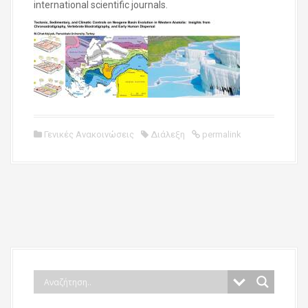
international scientific journals.
Γενικές Ανακοινώσεις
Διάλεξη
permalink
P
o
s
t
n