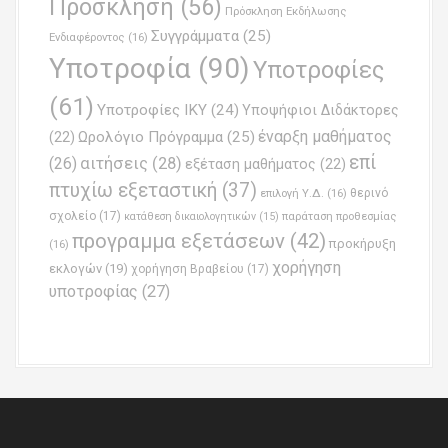
Πρόσκληση
(56)
Πρόσκληση Εκδήλωσης
Συγγράμματα
(25)
Ενδιαφέροντος
(16)
Υποτροφία
(90)
Υποτροφίες
(61)
Υποτροφίες ΙΚΥ
(24)
Υποψήφιοι Διδάκτορες
έναρξη μαθήματος
Ωρολόγιο Πρόγραμμα
(25)
(22)
επί
(26)
αιτήσεις
(28)
εξέταση μαθήματος
(22)
πτυχίω εξεταστική
(37)
επιλογή Υ.Δ.
(16)
θερινό
σχολείο
(17)
παράταση προθεσμίας
κατάθεση δικαιολογητικών
(15)
προγραμμα εξετάσεων
(42)
προκήρυξη
(16)
χορήγηση
εκλογών
(19)
χορήγηση Βραβείου
(17)
υποτροφίας
(27)