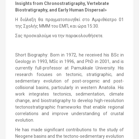
Insights from Chronostratigraphy, Vertebrate
Biostratigraphy, and Early Human Dispersal»
Η διάλεξη θα πραγματοποιηθεί στο Αμφιθέατρο 01
της Σχολής ΜΜΜ του ΕΜΠ, και ώρα 15:30.
Σας προσκαλούμε να την παρακολουθήσετε.
Short Biography: Born in 1972, he received his BSc in
Geology in 1993, MSc in 1996, and PhD in 2001, and is
currently full-professor at Pamukkale University. His
research focuses on tectonic, stratigraphic, and
sedimentary evolution of post-orogenic and post-
collisional basins, particularly in western Anatolia. His
work integrates tectonics, sedimentation, climate
change, and biostratigraphy to develop high-resolution
tectonostratigraphic frameworks that enable regional
correlations and improve understanding of crustal
evolution.
He has made significant contributions to the study of
Neogene basins and the tectono-sedimentary evolution