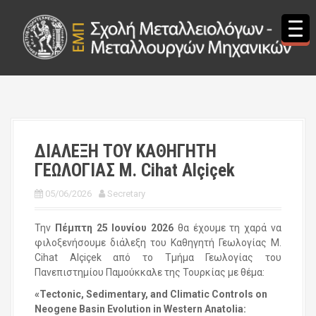
S
k
i
p
t
o
c
o
n
t
ΔΙΑΛΕΞΗ ΤΟΥ ΚΑΘΗΓΗΤΗ
e
ΓΕΩΛΟΓΙΑΣ M. Cihat Alçiçek
n
t
05/06/2026
Secretary
Την
Πέμπτη 25 Ιουνίου 2026
θα έχουμε τη χαρά να
φιλοξενήσουμε διάλεξη του Καθηγητή Γεωλογίας M.
Cihat Alçiçek από το Τμήμα Γεωλογίας του
Πανεπιστημίου Παμούκκαλε της Τουρκίας με θέμα:
«Tectonic, Sedimentary, and Climatic Controls on
Neogene Basin Evolution in Western Anatolia: