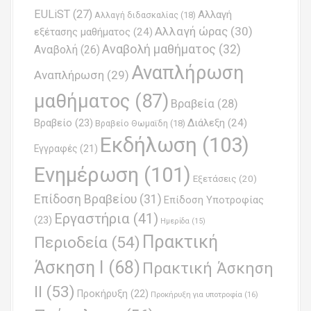
EULiST
(27)
Αλλαγή
a
Αλλαγή διδασκαλίας
(18)
Αλλαγή ώρας
(30)
εξέτασης μαθήματος
(24)
v
Αναβολή μαθήματος
(32)
Αναβολή
(26)
i
Αναπλήρωση
Αναπλήρωση
(29)
g
μαθήματος
(87)
Βραβεία
(28)
a
Βραβείο
(23)
Διάλεξη
(24)
Βραβείο Θωμαϊδη
(18)
t
Εκδήλωση
(103)
Εγγραφές
(21)
i
Ενημέρωση
(101)
o
Εξετάσεις
(20)
Επίδοση Βραβείου
(31)
n
Επίδοση Υποτροφίας
Εργαστήρια
(41)
(23)
Ημερίδα
(15)
Πρακτική
Περιοδεία
(54)
Άσκηση Ι
(68)
Πρακτική Άσκηση
ΙΙ
(53)
Προκήρυξη
(22)
Προκήρυξη για υποτροφία
(16)