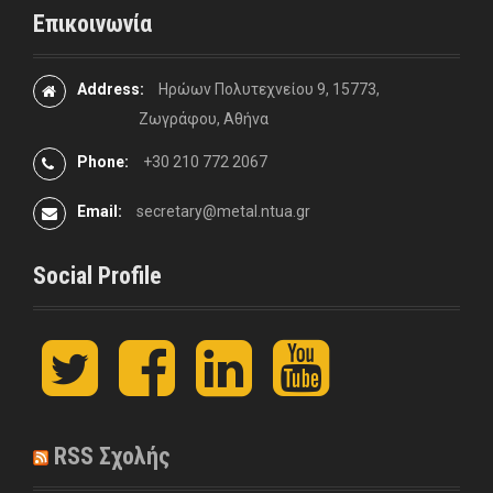
Επικοινωνία
Address:
Ηρώων Πολυτεχνείου 9, 15773,
Ζωγράφου, Αθήνα
Phone:
+30 210 772 2067
Email:
secretary@metal.ntua.gr
Social Profile
t
F
L
y
w
a
i
o
i
c
n
u
t
e
k
t
t
b
e
u
RSS Σχολής
e
o
d
b
r
o
I
e