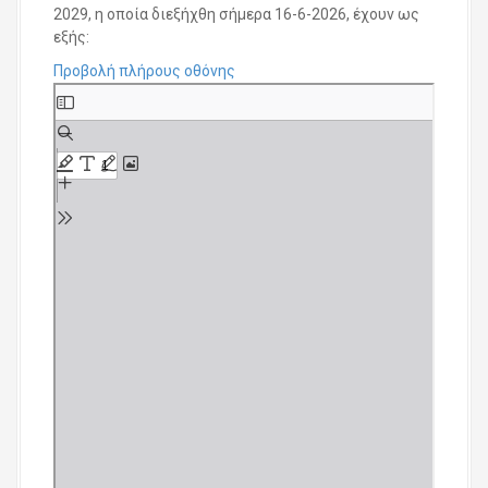
2029, η οποία διεξήχθη σήμερα 16-6-2026, έχουν ως
εξής:
Προβολή πλήρους οθόνης
S
k
i
p
t
o
P
D
F
c
o
n
t
e
n
t