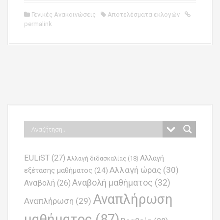
Γενικές Ανακοινώσεις
Αποτελέσματα εκλογών
permalink
P
o
s
t
n
EULiST
(27)
Αλλαγή
a
Αλλαγή διδασκαλίας
(18)
Αλλαγή ώρας
(30)
εξέτασης μαθήματος
(24)
v
Αναβολή μαθήματος
(32)
Αναβολή
(26)
i
Αναπλήρωση
Αναπλήρωση
(29)
g
μαθήματος
(87)