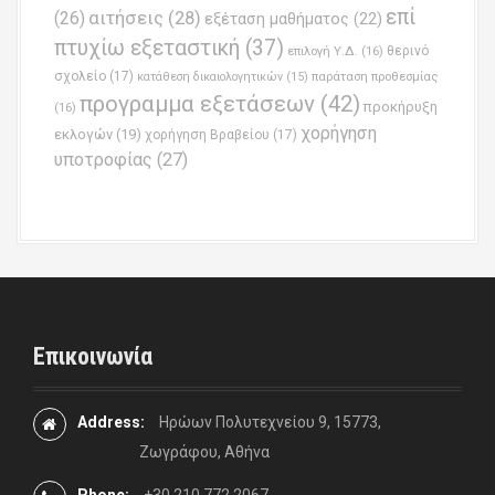
επί
(26)
αιτήσεις
(28)
εξέταση μαθήματος
(22)
πτυχίω εξεταστική
(37)
επιλογή Υ.Δ.
(16)
θερινό
σχολείο
(17)
παράταση προθεσμίας
κατάθεση δικαιολογητικών
(15)
προγραμμα εξετάσεων
(42)
προκήρυξη
(16)
χορήγηση
εκλογών
(19)
χορήγηση Βραβείου
(17)
υποτροφίας
(27)
Επικοινωνία
Address:
Ηρώων Πολυτεχνείου 9, 15773,
Ζωγράφου, Αθήνα