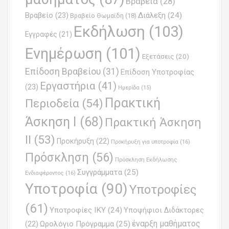
Βραβεία
(28)
a
Βραβείο
(23)
Διάλεξη
(24)
Βραβείο Θωμαϊδη
(18)
t
Εκδήλωση
(103)
Εγγραφές
(21)
i
Ενημέρωση
(101)
o
Εξετάσεις
(20)
Επίδοση Βραβείου
(31)
n
Επίδοση Υποτροφίας
Εργαστήρια
(41)
(23)
Ημερίδα
(15)
Πρακτική
Περιοδεία
(54)
Άσκηση Ι
(68)
Πρακτική Άσκηση
ΙΙ
(53)
Προκήρυξη
(22)
Προκήρυξη για υποτροφία
(16)
Πρόσκληση
(56)
Πρόσκληση Εκδήλωσης
Συγγράμματα
(25)
Ενδιαφέροντος
(16)
Υποτροφία
(90)
Υποτροφίες
(61)
Υποτροφίες ΙΚΥ
(24)
Υποψήφιοι Διδάκτορες
έναρξη μαθήματος
Ωρολόγιο Πρόγραμμα
(25)
(22)