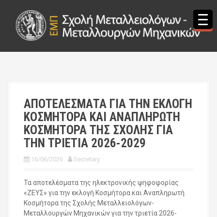
S
k
i
p
t
o
c
o
n
t
ΑΠΟΤΕΛΕΣΜΑΤΑ ΓΙΑ ΤΗΝ ΕΚΛΟΓΗ
e
ΚΟΣΜΗΤΟΡΑ ΚΑΙ ΑΝΑΠΛΗΡΩΤΗ
n
t
ΚΟΣΜΗΤΟΡΑ ΤΗΣ ΣΧΟΛΗΣ ΓΙΑ
ΤΗΝ ΤΡΙΕΤΙΑ 2026-2029
16/06/2026
Secretary
Τα αποτελέσματα της ηλεκτρονικής ψηφοφορίας
«ΖΕΥΣ» για την εκλογή Κοσμήτορα και Αναπληρωτή
Κοσμήτορα της Σχολής Μεταλλειολόγων-
Μεταλλουργών Μηχανικών για την τριετία 2026-