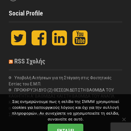
Social Profile
t
F
L
y
w
a
i
o
i
c
n
u
t
e
k
t
t
b
e
u
RSS Σχολής
e
o
d
b
r
o
I
e
k
n
Υποβολή Αιτήσεων για τη Στέγαση στις Φοιτητικές
Εστίες του Ε.Μ.Π.
ΠΡΟΚΗΡΥΞΗ ΔΥΟ (2) ΘΕΣΕΩΝ ΔΕΠ ΣΤΗ ΒΑΘΜΙΔΑ ΤΟΥ
ΚΑΘΗΓΗΤΗ Α’ ΒΑΘΜΙΔΑΣ ΚΑΙ ΣΤΗ ΒΑΘΜΙΔΑ ΤΟΥ ΑΝΑΠΛ.
Σας ενημερώνουμε πως η σελίδα της ΣΜΜΜ χρησιμοποιεί
ΚΑΘΗΓΗΤΗ ΣΤΗ ΣΧΟΛΗ
cookies για λειτουργικούς λόγους και όχι για την συλλογή
ΠΡΟΓΡΑΜΜΑ ΕΠΑΝΑΛΗΠΤΙΚΗΣ ΕΞΕΤΑΣΤΙΚΗΣ
πληροφοριών. Αν συνεχίσετε να χρησιμοποιείτε τη σελίδα,
ΣΕΠΤΕΜΒΡΙΟΥ ΑΚΑΔ.ΕΤΟΥΣ 2025-26
συναινείτε σε αυτό.
ΕΝΤΆΞΕΙ