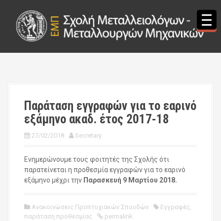
S
k
i
p
t
o
c
o
n
t
Παράταση εγγραφών για το εαρινό
e
εξάμηνο ακαδ. έτος 2017-18
n
t
27/02/2018
Secretary
Ενημερώνουμε τους φοιτητές της Σχολής ότι
παρατείνεται η προθεσμία εγγραφών για το εαρινό
εξάμηνο μέχρι την
Παρασκευή 9 Μαρτίου 2018.
Ανακοινώσεις Προπτυχιακών Σπουδών
Εγγραφές
,
παράταση προθεσμίας
permalink