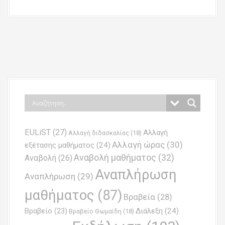
P
o
s
t
n
EULiST
(27)
Αλλαγή
a
Αλλαγή διδασκαλίας
(18)
Αλλαγή ώρας
(30)
εξέτασης μαθήματος
(24)
v
Αναβολή μαθήματος
(32)
Αναβολή
(26)
i
Αναπλήρωση
Αναπλήρωση
(29)
g
μαθήματος
(87)
Βραβεία
(28)
a
Βραβείο
(23)
Διάλεξη
(24)
Βραβείο Θωμαϊδη
(18)
t