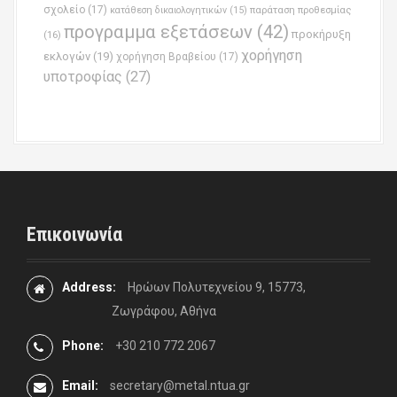
σχολείο
(17)
παράταση προθεσμίας
κατάθεση δικαιολογητικών
(15)
προγραμμα εξετάσεων
(42)
προκήρυξη
(16)
χορήγηση
εκλογών
(19)
χορήγηση Βραβείου
(17)
υποτροφίας
(27)
Επικοινωνία
Address:
Ηρώων Πολυτεχνείου 9, 15773,
Ζωγράφου, Αθήνα
Phone:
+30 210 772 2067
Email:
secretary@metal.ntua.gr