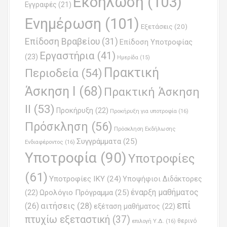
Εκδήλωση
(103)
Εγγραφές
(21)
i
Ενημέρωση
(101)
o
Εξετάσεις
(20)
Επίδοση Βραβείου
(31)
n
Επίδοση Υποτροφίας
Εργαστήρια
(41)
(23)
Ημερίδα
(15)
Πρακτική
Περιοδεία
(54)
Άσκηση Ι
(68)
Πρακτική Άσκηση
ΙΙ
(53)
Προκήρυξη
(22)
Προκήρυξη για υποτροφία
(16)
Πρόσκληση
(56)
Πρόσκληση Εκδήλωσης
Συγγράμματα
(25)
Ενδιαφέροντος
(16)
Υποτροφία
(90)
Υποτροφίες
(61)
Υποτροφίες ΙΚΥ
(24)
Υποψήφιοι Διδάκτορες
έναρξη μαθήματος
Ωρολόγιο Πρόγραμμα
(25)
(22)
επί
(26)
αιτήσεις
(28)
εξέταση μαθήματος
(22)
πτυχίω εξεταστική
(37)
επιλογή Υ.Δ.
(16)
θερινό