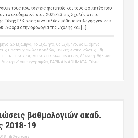
ουμε τους πρωτοετείς φοιτητές και τους φοιτητές που
αν το ακαδημαϊκό έτος 2022-23 της Σχολής ότι το
ης Ξένης Γλώσσας είναι πλέον μάθημα επιλογής γενικού
υ. Αφορά στην ορολογία της Σχολής και […]
άμηνο
,
2ο Εξάμηνο
,
4ο Εξάμηνο
,
6ο Εξάμηνο
,
8ο Εξάμηνο
,
σεις Προπτυχιακών Σπουδών
,
Γενικές Ανακοινώσεις
Η ΞΕΝΗ ΓΛΩΣΣΑ
,
ΔΗΛΩΣΕΙΣ ΜΑΘΗΜΑΤΩΝ
,
δήλωση
,
δήλωση
,
Διευκρινήσεις εγγραφών
,
ΕΑΡΙΝΑ ΜΑΘΗΜΑΤΑ
,
Ξένες
ιώσεις βαθμολογιών ακαδ.
ς 2018-19
019
Secretary