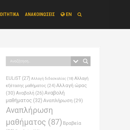
ΟΙΤΗΤΙΚΑ
ΑΝΑΚΟΙΝΩΣΕΙΣ
EN
EULiST
(27)
Αλλαγή
Αλλαγή διδασκαλίας
(18)
Αλλαγή ώρας
εξέτασης μαθήματος
(24)
Αναβολή
(30)
Αναβολή
(26)
μαθήματος
(32)
Αναπλήρωση
(29)
Αναπλήρωση
μαθήματος
(87)
Βραβεία