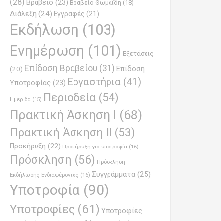
(28)
Βραβείο
(23)
Βραβείο Θωμαϊδη
(18)
Διάλεξη
(24)
Εγγραφές
(21)
Εκδήλωση
(103)
Ενημέρωση
(101)
Εξετάσεις
Επίδοση Βραβείου
(31)
Επίδοση
(20)
Εργαστήρια
(41)
Υποτροφίας
(23)
Περιοδεία
(54)
Ημερίδα
(15)
Πρακτική Άσκηση Ι
(68)
Πρακτική Άσκηση ΙΙ
(53)
Προκήρυξη
(22)
Προκήρυξη για υποτροφία
(16)
Πρόσκληση
(56)
Πρόσκληση
Συγγράμματα
(25)
Εκδήλωσης Ενδιαφέροντος
(16)
Υποτροφία
(90)
Υποτροφίες
(61)
Υποτροφίες