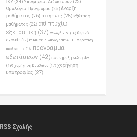
ΙΚΥ
(24)
Υποψήφιοι Διδάκτορες
(22)
έναρξη
Ωρολόγιο Πρόγραμμα
(25)
μαθήματος
(26)
αιτήσεις
(28)
εξέταση
επί πτυχίω
μαθήματος
(22)
εξεταστική
(37)
επιλογή Υ.Δ.
(16)
θερινό
σχολείο
(17)
παράταση
κατάθεση δικαιολογητικών
(15)
προγραμμα
προθεσμίας
(16)
εξετάσεων
(42)
προκήρυξη εκλογών
χορήγηση
(19)
χορήγηση Βραβείου
(17)
υποτροφίας
(27)
RSS Σχολής