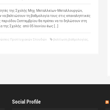
τητές της Σχολής Μηχ. Μεταλλείων-Μεταλλουργών,
ν να βελτιώσουν τη βαθμολογία τους στις επαναληπτικές
ς περιόδου Σεπτεμβρίου θα πρέπει να το δηλώσουν στη
α της Σχολής από 05 Ιουνίου έως […]
νώσεις Προπτυχιακών Σπουδών
βελτίωση βαθμολογίας
,
Social Profile