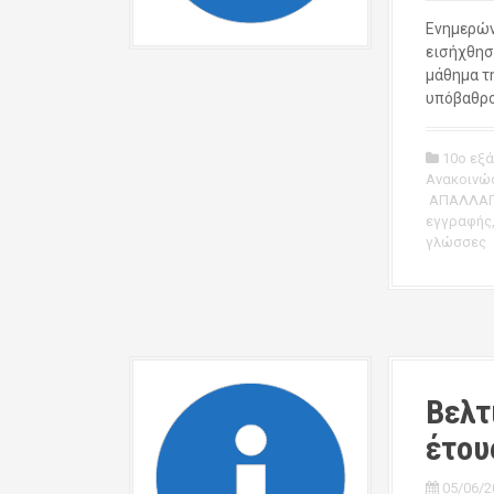
Ενημερών
εισήχθησ
μάθημα τ
υπόβαθρο
10ο εξ
Ανακοινώ
ΑΠΑΛΛΑΓ
εγγραφής
γλώσσες
Βελτ
έτου
05/06/2