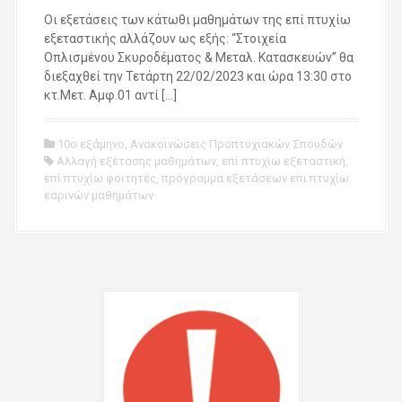
Οι εξετάσεις των κάτωθι μαθημάτων της επί πτυχίω
εξεταστικής αλλάζουν ως εξής: “Στοιχεία
Οπλισμένου Σκυροδέματος & Μεταλ. Κατασκευών” θα
διεξαχθεί την Τετάρτη 22/02/2023 και ώρα 13:30 στο
κτ.Μετ. Αμφ.01 αντί […]
10ο εξάμηνο
,
Ανακοινώσεις Προπτυχιακών Σπουδών
Αλλαγή εξέτασης μαθημάτων
,
επί πτυχίω εξεταστική
,
επί πτυχίω φοιτητές
,
πρόγραμμα εξετάσεων επι πτυχίω
εαρινών μαθημάτων