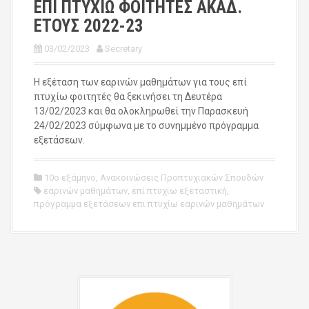
ΕΠΙ ΠΤΥΧΙΩ ΦΟΙΤΗΤΕΣ ΑΚΑΔ.
ΕΤΟΥΣ 2022-23
03/02/2023
Secretary
Η εξέταση των εαρινών μαθημάτων για τους επί
πτυχίω φοιτητές θα ξεκινήσει τη Δευτέρα
13/02/2023 και θα ολοκληρωθεί την Παρασκευή
24/02/2023 σύμφωνα με το συνημμένο πρόγραμμα
εξετάσεων.
10ο εξάμηνο
,
Ανακοινώσεις Προπτυχιακών Σπουδών
εαρινών μαθημάτων
,
επί πτυχίω εξεταστική
,
πρόγραμμα εξετάσεων επι πτυχίω εαρινών μαθημάτων