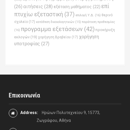
επί
(26)
αιτήσεις
(28)
εξέταση μαθήματος
(22)
πτυχίω εξεταστική
(37)
επιλογή Υ.Δ.
(16)
θερινό
σχολείο
(17)
παράταση προθεσμίας
κατάθεση δικαιολογητικών
(15)
προγραμμα εξετάσεων
(42)
προκήρυξη
(16)
χορήγηση
εκλογών
(19)
χορήγηση Βραβείου
(17)
υποτροφίας
(27)
Επικοινωνία
Address:
Ηρώων Πολυτεχνείου 9, 15773,
Ζωγράφου, Αθήνα