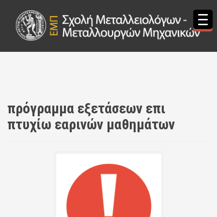
S
k
i
p
t
o
c
o
n
t
πρόγραμμα εξετάσεων επι
e
n
πτυχίω εαρινών μαθημάτων
t