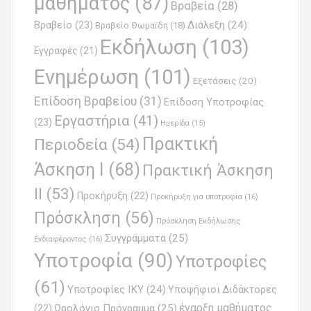
μαθήματος
(87)
Βραβεία
(28)
Βραβείο
(23)
Διάλεξη
(24)
Βραβείο Θωμαϊδη
(18)
Εκδήλωση
(103)
Εγγραφές
(21)
Ενημέρωση
(101)
Εξετάσεις
(20)
Επίδοση Βραβείου
(31)
Επίδοση Υποτροφίας
Εργαστήρια
(41)
(23)
Ημερίδα
(15)
Πρακτική
Περιοδεία
(54)
Άσκηση Ι
(68)
Πρακτική Άσκηση
ΙΙ
(53)
Προκήρυξη
(22)
Προκήρυξη για υποτροφία
(16)
Πρόσκληση
(56)
Πρόσκληση Εκδήλωσης
Συγγράμματα
(25)
Ενδιαφέροντος
(16)
Υποτροφία
(90)
Υποτροφίες
(61)
Υποτροφίες ΙΚΥ
(24)
Υποψήφιοι Διδάκτορες
έναρξη μαθήματος
Ωρολόγιο Πρόγραμμα
(25)
(22)