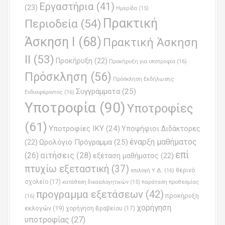
Εργαστήρια
(41)
(23)
Ημερίδα
(15)
Πρακτική
Περιοδεία
(54)
Άσκηση Ι
(68)
Πρακτική Άσκηση
ΙΙ
(53)
Προκήρυξη
(22)
Προκήρυξη για υποτροφία
(16)
Πρόσκληση
(56)
Πρόσκληση Εκδήλωσης
Συγγράμματα
(25)
Ενδιαφέροντος
(16)
Υποτροφία
(90)
Υποτροφίες
(61)
Υποτροφίες ΙΚΥ
(24)
Υποψήφιοι Διδάκτορες
έναρξη μαθήματος
Ωρολόγιο Πρόγραμμα
(25)
(22)
επί
(26)
αιτήσεις
(28)
εξέταση μαθήματος
(22)
πτυχίω εξεταστική
(37)
επιλογή Υ.Δ.
(16)
θερινό
σχολείο
(17)
παράταση προθεσμίας
κατάθεση δικαιολογητικών
(15)
προγραμμα εξετάσεων
(42)
προκήρυξη
(16)
χορήγηση
εκλογών
(19)
χορήγηση Βραβείου
(17)
υποτροφίας
(27)