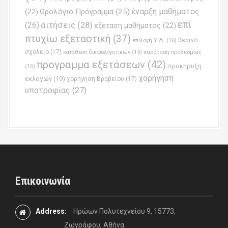
έναρξη μαθήματος
Ωρολόγιο Πρόγραμμα
(25)
(22)
επί
(26)
αιτήσεις
(28)
εξέταση μαθήματος
(22)
πτυχίω εξεταστική
(37)
επιλογή Υ.Δ.
(16)
θερινό
σχολείο
(17)
παράταση προθεσμίας
κατάθεση δικαιολογητικών
(15)
προγραμμα εξετάσεων
(42)
προκήρυξη
(16)
χορήγηση
εκλογών
(19)
χορήγηση Βραβείου
(17)
υποτροφίας
(27)
Επικοινωνία
Address:
Ηρώων Πολυτεχνείου 9, 15773,
Ζωγράφου, Αθήνα