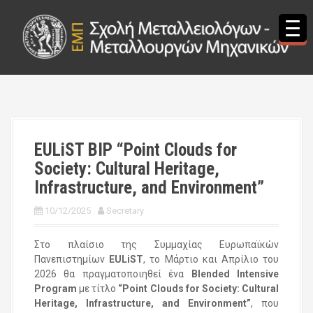
S
k
i
p
t
o
c
o
n
t
EULiST BIP “Point Clouds for
e
Society: Cultural Heritage,
n
t
Infrastructure, and Environment”
10/12/2025
Secretary
Στο πλαίσιο της Συμμαχίας Ευρωπαϊκών
Πανεπιστημίων
EULiST
, το Μάρτιο και Απρίλιο του
2026 θα πραγματοποιηθεί ένα
Blended Intensive
Program
με τίτλο
“
Point Clouds for Society
:
Cultural
Heritage
,
Infrastructure
,
and Environment
”
, που