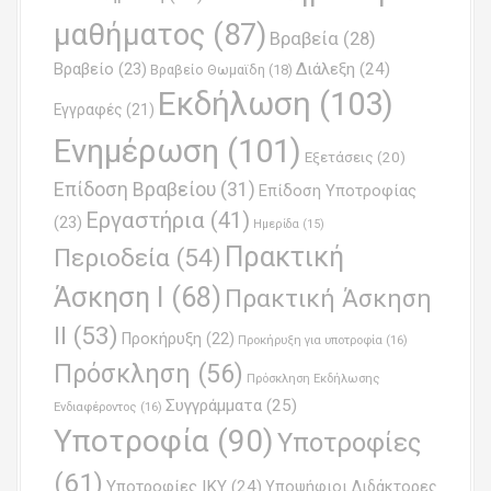
g
μαθήματος
(87)
Βραβεία
(28)
a
Βραβείο
(23)
Διάλεξη
(24)
Βραβείο Θωμαϊδη
(18)
t
Εκδήλωση
(103)
Εγγραφές
(21)
i
Ενημέρωση
(101)
o
Εξετάσεις
(20)
Επίδοση Βραβείου
(31)
n
Επίδοση Υποτροφίας
Εργαστήρια
(41)
(23)
Ημερίδα
(15)
Πρακτική
Περιοδεία
(54)
Άσκηση Ι
(68)
Πρακτική Άσκηση
ΙΙ
(53)
Προκήρυξη
(22)
Προκήρυξη για υποτροφία
(16)
Πρόσκληση
(56)
Πρόσκληση Εκδήλωσης
Συγγράμματα
(25)
Ενδιαφέροντος
(16)
Υποτροφία
(90)
Υποτροφίες
(61)
Υποτροφίες ΙΚΥ
(24)
Υποψήφιοι Διδάκτορες