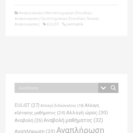
Ανακοινώσεις Μεταπτυχιακών Σπουδών
,
Ανακοινώσεις Προπτυχιακών Σπουδών
,
Γενικές
Ανακοινώσεις
EULiST
permalink
P
o
s
t
n
EULiST
(27)
Αλλαγή
a
Αλλαγή διδασκαλίας
(18)
Αλλαγή ώρας
(30)
εξέτασης μαθήματος
(24)
v
Αναβολή μαθήματος
(32)
Αναβολή
(26)
i
Αναπλήρωση
Αναπλήρωση
(29)