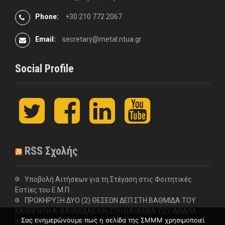
Phone:
+30 210 772 2067
Email:
secretary@metal.ntua.gr
Social Profile
t
F
L
y
w
a
i
o
i
c
n
u
t
e
k
t
t
b
e
u
RSS Σχολής
e
o
d
b
r
o
I
e
k
n
Υποβολή Αιτήσεων για τη Στέγαση στις Φοιτητικές
Εστίες του Ε.Μ.Π.
ΠΡΟΚΗΡΥΞΗ ΔΥΟ (2) ΘΕΣΕΩΝ ΔΕΠ ΣΤΗ ΒΑΘΜΙΔΑ ΤΟΥ
ΚΑΘΗΓΗΤΗ Α’ ΒΑΘΜΙΔΑΣ ΚΑΙ ΣΤΗ ΒΑΘΜΙΔΑ ΤΟΥ ΑΝΑΠΛ.
Σας ενημερώνουμε πως η σελίδα της ΣΜΜΜ χρησιμοποιεί
ΚΑΘΗΓΗΤΗ ΣΤΗ ΣΧΟΛΗ