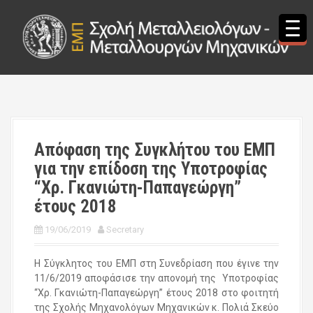
S
k
i
p
t
o
c
o
n
t
Απόφαση της Συγκλήτου του ΕΜΠ
e
για την επίδοση της Υποτροφίας
n
t
“Χρ. Γκανιώτη-Παπαγεώργη”
έτους 2018
19/06/2019
Secretary
Η Σύγκλητος του ΕΜΠ στη Συνεδρίαση που έγινε την
11/6/2019 αποφάσισε την απονομή της Υποτροφίας
“Χρ. Γκανιώτη-Παπαγεώργη” έτους 2018 στο φοιτητή
της Σχολής Μηχανολόγων Μηχανικών κ. Πολιά Σκεύο