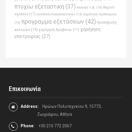
πτυχίω εξεταστική
(37)
επιλογή Υ.Δ.
(16)
θερινό
σχολείο
(17)
παράταση προθεσμίας
κατάθεση δικαιολογητικών
(15)
προγραμμα εξετάσεων
(42)
προκήρυξη
(16)
χορήγηση
εκλογών
(19)
χορήγηση Βραβείου
(17)
υποτροφίας
(27)
Επικοινωνία
Address:
Ηρώων Πολυτεχνείου 9, 15773,
Ζωγράφου, Αθήνα
Phone:
+30 210 772 2067