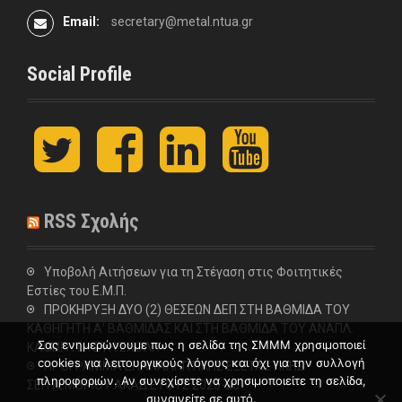
Email:
secretary@metal.ntua.gr
Social Profile
t
F
L
y
w
a
i
o
i
c
n
u
t
e
k
t
t
b
e
u
RSS Σχολής
e
o
d
b
r
o
I
e
k
n
Υποβολή Αιτήσεων για τη Στέγαση στις Φοιτητικές
Εστίες του Ε.Μ.Π.
ΠΡΟΚΗΡΥΞΗ ΔΥΟ (2) ΘΕΣΕΩΝ ΔΕΠ ΣΤΗ ΒΑΘΜΙΔΑ ΤΟΥ
ΚΑΘΗΓΗΤΗ Α’ ΒΑΘΜΙΔΑΣ ΚΑΙ ΣΤΗ ΒΑΘΜΙΔΑ ΤΟΥ ΑΝΑΠΛ.
Σας ενημερώνουμε πως η σελίδα της ΣΜΜΜ χρησιμοποιεί
ΚΑΘΗΓΗΤΗ ΣΤΗ ΣΧΟΛΗ
cookies για λειτουργικούς λόγους και όχι για την συλλογή
ΠΡΟΓΡΑΜΜΑ ΕΠΑΝΑΛΗΠΤΙΚΗΣ ΕΞΕΤΑΣΤΙΚΗΣ
πληροφοριών. Αν συνεχίσετε να χρησιμοποιείτε τη σελίδα,
ΣΕΠΤΕΜΒΡΙΟΥ ΑΚΑΔ.ΕΤΟΥΣ 2025-26
συναινείτε σε αυτό.