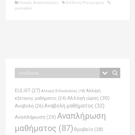
Γενικές Ανακοινώσεις
Επίδοση Υποτροφίας
permalink
P
o
s
t
n
EULiST
(27)
Αλλαγή
a
Αλλαγή διδασκαλίας
(18)
Αλλαγή ώρας
(30)
εξέτασης μαθήματος
(24)
v
Αναβολή μαθήματος
(32)
Αναβολή
(26)
i
Αναπλήρωση
Αναπλήρωση
(29)
g
μαθήματος
(87)
Βραβεία
(28)
a