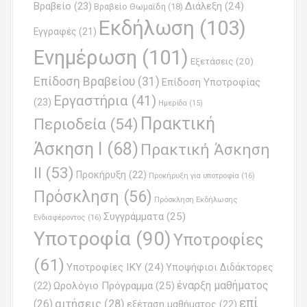
Βραβείο
(23)
Διάλεξη
(24)
Βραβείο Θωμαϊδη
(18)
t
Εκδήλωση
(103)
Εγγραφές
(21)
i
Ενημέρωση
(101)
o
Εξετάσεις
(20)
Επίδοση Βραβείου
(31)
n
Επίδοση Υποτροφίας
Εργαστήρια
(41)
(23)
Ημερίδα
(15)
Πρακτική
Περιοδεία
(54)
Άσκηση Ι
(68)
Πρακτική Άσκηση
ΙΙ
(53)
Προκήρυξη
(22)
Προκήρυξη για υποτροφία
(16)
Πρόσκληση
(56)
Πρόσκληση Εκδήλωσης
Συγγράμματα
(25)
Ενδιαφέροντος
(16)
Υποτροφία
(90)
Υποτροφίες
(61)
Υποτροφίες ΙΚΥ
(24)
Υποψήφιοι Διδάκτορες
έναρξη μαθήματος
Ωρολόγιο Πρόγραμμα
(25)
(22)
επί
(26)
αιτήσεις
(28)
εξέταση μαθήματος
(22)